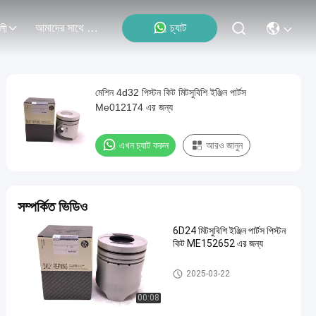
আমাদের সাথে যোগাযোগ
চ্যাট
লী
মেশিন 4d32 পিস্টন কিট মিটসুবিশি ইঞ্জিন পার্টস
Me012174 এর জন্য
এখন চ্যাট করুন
আরও জানুন
সম্পর্কিত ভিডিও
6D24 মিটসুবিশি ইঞ্জিন পার্টস পিস্টন
কিট ME152652 এর জন্য
MITSUBISHI ইঞ্জিন পার্টস
2025-03-22
00:08