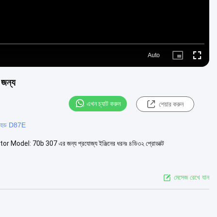
Auto
Picture-
Fullscre
in-
Picture
 জন্য
এখন চ্যাট করুন
শেয়ার করুন
ার হেড D87E
ator Model: 70b 307 এর জন্য প্রযোজ্য ইঞ্জিনের ধরনঃ ৪ডি৩২ প্রোডাক্ট
মেসেজ রেখে যান