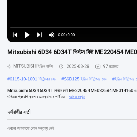
Loaded
:
0%
0:00
/
0:00
Play
Play
Play
Mute
Current
Duration
next
next
Mitsubishi 6D34 6D34T পিস্টন কিট ME220454 ME08
Time
MITSUBISHI ইঞ্জিন পার্টস
2025-03-28
97 মতামত
#
6115-10-1001 সিলিন্ডার হেড
#
S6D125 ইঞ্জিন সিলিন্ডার হেড
#
ইঞ্জিন সিলিন্ড
Mitsubishi 6D34 6D34T পিস্টন কিট ME220454 ME082584 ME014160 এর জন্য ইঞ্জিন পণ্
৬ডি৩৪ প্রয়োগ ক্রলার এক্সক্যাভার পার্ট নম...
আরও দেখুন
দর্শনার্থীর বার্তা
এখনো জনসমক্ষে কোন মন্তব্য নেই