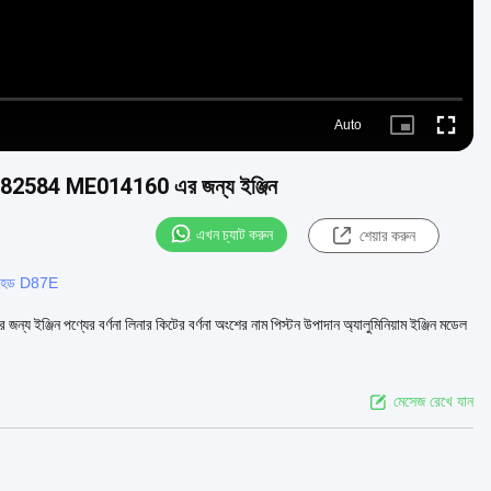
Auto
Picture-
Fullscre
in-
Picture
2584 ME014160 এর জন্য ইঞ্জিন
এখন চ্যাট করুন
শেয়ার করুন
ার হেড D87E
যের বর্ণনা লিনার কিটের বর্ণনা অংশের নাম পিস্টন উপাদান অ্যালুমিনিয়াম ইঞ্জিন মডেল
মেসেজ রেখে যান