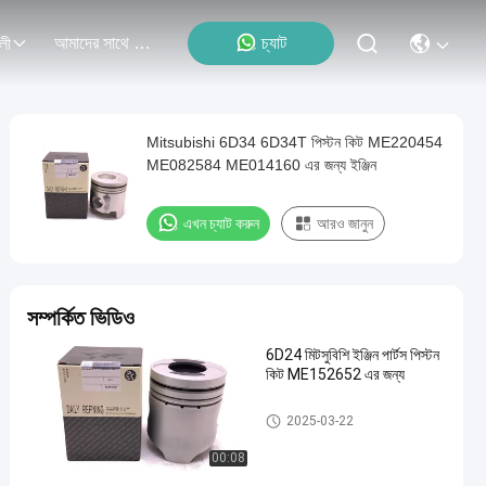
আমাদের সাথে যোগাযোগ
চ্যাট
লী
Mitsubishi 6D34 6D34T পিস্টন কিট ME220454
ME082584 ME014160 এর জন্য ইঞ্জিন
এখন চ্যাট করুন
আরও জানুন
সম্পর্কিত ভিডিও
6D24 মিটসুবিশি ইঞ্জিন পার্টস পিস্টন
কিট ME152652 এর জন্য
MITSUBISHI ইঞ্জিন পার্টস
2025-03-22
00:08