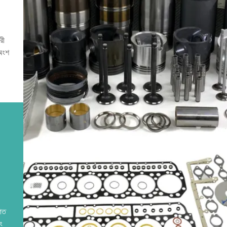
রী
 অংশ
িগত
ং