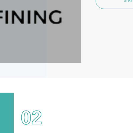
আরও 
02