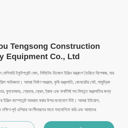
u Tengsong Construction
y Equipment Co., Ltd
শন মেশিনারি ইকুইপমেন্ট কোং, লিমিটেড ডিজেল ইঞ্জিন যন্ত্রাংশ তৈরিতে বিশেষজ্ঞ, যার
ল্প অভিজ্ঞতা। আমরা নির্মাণ সরঞ্জাম, কৃষি যন্ত্রপাতি, জেনারেটর সেট, সামুদ্রিক
, বুলডোজার, গ্রেডার, ক্রেন, ট্রাক এবং ফর্কলিফ্ট সহ বিস্তৃত যন্ত্রপাতির জন্য
ান্ডের ইঞ্জিন কম্পোনেন্ট সরবরাহ করার উপর মনোযোগ দিই। আমরা ইউরোপ,
ং দক্ষিণ-পূর্ব এশিয়ার অংশীদারদের সাথে সহযোগিতা করি এবং আমাদের