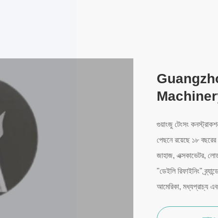
Guangzho
Machiner
গুয়াংজু টেংসং কনস্ট্রাক
পেছনে রয়েছে ১৮ বছরের শি
জাহাজ, এক্সকাভেটর, লোডার
"ডেইলি রিফাইনিং" ব্র্য
আমেরিকা, মধ্যপ্রাচ্য এব