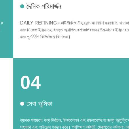
দৈনিক পরিমার্জন
এবং
DAILY REFINING একটি শীর্ষস্থানীয় ব্র্যান্ড যা নির্মাণ যন্ত্রপাতি, খননকা
র
এবং ডিজেল ইঞ্জিন সহ বিস্তৃত অ্যাপ্লিকেশনগুলির জন্য উচ্চমানের ইঞ্জিনের
এবং পুনর্নির্মাণ কিটগুলিতে বিশেষজ্ঞ।
04
সেবা ভূমিকা
ব্যাপক সহায়তাঃ পণ্য নির্বাচন, ইনস্টলেশন এবং রক্ষণাবেক্ষণের জন্য প্রযুক্ত
সহায়তা এবং গাইডেন্স প্রদান করে। প্রশিক্ষণ কর্মসূচি: মেরামতের কর্মশালা এব