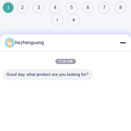
1
2
3
4
5
6
7
8
hezhenguang
দ্রুত যোগাযোগ
7:10 AM
ঠিকানা
Good day, what product are you looking for?
ঠিকানা: ইংফেং মেশিনারি মার্কেট, নং 1192, ঝোংশান অ্যাভিনিউ, তিয়ানহে জেলা,
গুয়াংজু, চীন
টেলিফোন
86--13632344447
ই-মেইল
TS@enginespiston.com