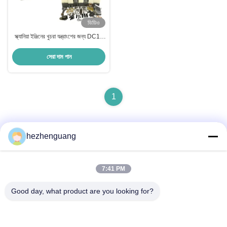
ভিডিও
স্ক্যানিয়া ইঞ্জিনের খুচরা যন্ত্রাংশের জন্য DC11
পুনর্নির্মাণ ওভারহোল কিট
সেরা দাম পান
1
hezhenguang
দ্রুত যোগাযোগ
7:41 PM
ঠিকানা
Good day, what product are you looking for?
ঠিকানা: ইংফেং মেশিনারি মার্কেট, নং 1192, ঝোংশান অ্যাভিনিউ, তিয়ানহে জেলা,
গুয়াংজু, চীন
টেলিফোন