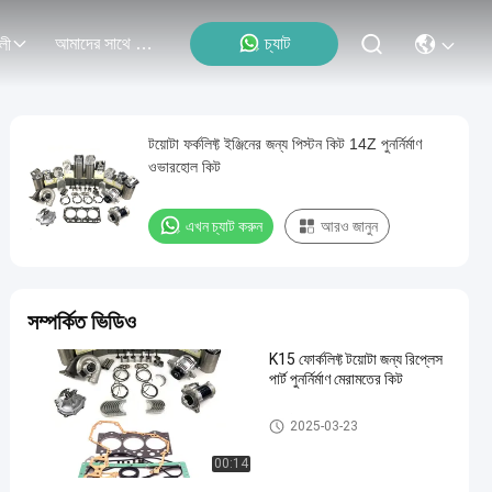
আমাদের সাথে যোগাযোগ
চ্যাট
লী
টয়োটা ফর্কলিফ্ট ইঞ্জিনের জন্য পিস্টন কিট 14Z পুনর্নির্মাণ
ওভারহোল কিট
এখন চ্যাট করুন
আরও জানুন
সম্পর্কিত ভিডিও
K15 ফোর্কলিফ্ট টয়োটা জন্য রিপ্লেস
পার্ট পুনর্নির্মাণ মেরামতের কিট
ফোর্কলিফ্ট ইঞ্জিনের অংশ
2025-03-23
00:14