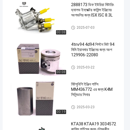
2888173 ডিফ ইউরিয়া মিটারিং
ভ্যালভ ইনজেক্টর কামিন্স ইঞ্জিনের
অংশগুলির জন্য ISX ISC 8.3L
CUMMINS ইঞ্জিনের যন্ত্রাংশ
2025-07-03
00:08
4tnv94 4d94 পিস্টন কিট 94
মিমি ইয়ানমার ইঞ্জিনের জন্য অংশ
129906-22080
ইয়ানমার ইঞ্জিনের যন্ত্রাংশ
2025-03-22
00:08
মিটসুবিশি ইঞ্জিন পার্টস
MM436772 এর জন্য K4M
সিলিন্ডার লিনার
MITSUBISHI ইঞ্জিন পার্টস
2025-03-23
00:19
KTA38 KTAA19 3034572
কামিন্স পার্টসের জন্য চৌম্বকীয়