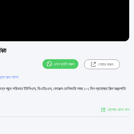
 কিট
এখন চ্যাট করুন
শেয়ার করুন
াল জল পাম্প
বিভিন্ন পছন্দ পরিবহন ইউপিএস, ডিএইচএল, ফেডেক্স ডেলিভারি সময় ১-২ দিন প্রযোজ্য শিল্প যন্ত্রপাতি
মেসেজ রেখে যান