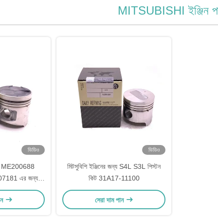
MITSUBISHI ইঞ্জিন পার
ভিডিও
ভিডিও
ার্টস ME200688
মিটসুবিশি ইঞ্জিনের জন্য S4L S3L পিস্টন
181 এর জন্য
কিট 31A17-11100
পিস্টন কিট
ান
সেরা দাম পান