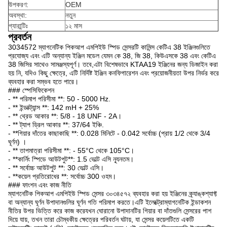
উপকরণ:
OEM
অবস্থা:
নতুন
গ্যারান্টিঃ
১২ মাস
প্রবর্তন
3034572 ম্যাগনেটিক পিকআপ এমপিইউ স্পিড সেন্সরটি কামিন্স কেটিএ 38 ইঞ্জিনগুলিতে
প্রযোজ্য এবং এটি অন্যান্য ইঞ্জিন মডেল যেমন কে 38, জি 38, কিউএসকে 38 এবং কেটিএ
38 জিসির সাথেও সামঞ্জস্যপূর্ণ। তবে,এটা বিশেষভাবে KTAA19 ইঞ্জিনের জন্য ডিজাইন করা
হয় নি, যদিও কিছু ক্ষেত্রে, এটি নির্দিষ্ট ইঞ্জিন কনফিগারেশন এবং প্রয়োজনীয়তা উপর নির্ভর করে
ব্যবহার করা সম্ভব হতে পারে।
### স্পেসিফিকেশন
- ** পরিমাপ পরিসীমা **: 50 - 5000 Hz.
- ** ইন্ডাক্ট্যান্স **: 142 mH + 25%
- ** থ্রেড আকার **: 5/8 - 18 UNF - 2A।
- ** ট্যাপ ড্রিল আকার **: 37/64 ইঞ্চি.
- **গিয়ার দাঁতের কাছাকাছি **: 0.028 মিনিটে - 0.042 সর্বোচ্চ (প্রায় 1/2 থেকে 3/4
ঘূর্ণন) ।
- ** তাপমাত্রা পরিসীমা **: - 55°C থেকে 105°C।
- **কার্নিং স্পিডে আউটপুট**: 1.5 ভোল্ট এসি ন্যূনতম।
- ** সর্বোচ্চ আউটপুট **: 30 ভোল্ট এসি।
- **কয়েল প্রতিরোধের **: সর্বোচ্চ 300 ওহম।
### ফাংশন এবং কাজ নীতি
ম্যাগনেটিক পিকআপ এমপিইউ স্পিড সেন্সর ৩০৩৪৫৭২ ব্যবহার করা হয় ইঞ্জিনের ক্র্যাঙ্কশ্যাফ্ট
বা অন্যান্য ঘূর্ণন উপাদানগুলির ঘূর্ণন গতি পরিমাপ করতে।এটি ইলেক্ট্রোম্যাগনেটিক ইন্ডাকশন
নীতির উপর ভিত্তি করে কাজ করেযখন ঘোরানো উপাদানটির গিয়ার বা দাঁতগুলি সেন্সরের পাশ
দিয়ে যায়, তখন তারা চৌম্বকীয় ক্ষেত্রের পরিবর্তন ঘটায়, যা সেন্সর কয়েলটিতে একটি