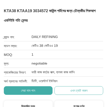
KTA38 KTAA19 3034572 কামিন্স পার্টসের জন্য চৌম্বকীয় পিকআপ
এমপিইউ গতি সেন্সর
DAILY REFINING
ব্র্যান্ড নাম:
কেটিএ 38 কেটিএএ 19
মডেল নম্বর:
1
MOQ:
negotiable
মূল্য:
ভারী কাজ কাঠের বাক্স, হালকা কাজ কার্টন
প্যাকেজিংয়ের বিবরণ:
টি/টি, ওয়েস্টার্ন ইউনিয়ন
অর্থ প্রদানের শর্তাবলী:
সেরা দাম পান
এখন চ্যাট করুন
বিস্তারিত তথ্য
পণ্যের বর্ণনা