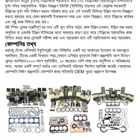
অল্টারনেটিং কারেন্ট (এসি) ভোল্টেজকে প্ররোচিত করে।এই ভোল্টেজের ফ্রিকোয়েন্সি উপাদানটির
ঘূর্ণন গতির সমানুপাতিক. ইঞ্জিন নিয়ন্ত্রণ ইউনিট (ইসিইউ) তারপরে এই ভোল্টেজ সংকেতটি
ইঞ্জিনের ঘূর্ণন গতি নির্ধারণ করতে পরিমাপ করে এবং এই তথ্যটি বিভিন্ন ইঞ্জিন ফাংশন নিয়ন্ত্রণ
করতে ব্যবহার করে,যেমন জ্বালানী ইনজেকশন সময় এবং গ্যাস নিয়ন্ত্রণ, যাতে ইঞ্জিনের কার্যকর
এবং সুষ্ঠু কাজ নিশ্চিত করা যায়।
যদি স্পিড সেন্সর ত্রুটিপূর্ণ হয় তবে এটি ভুল গতির পাঠ্য, রুক্ষ ইঞ্জিন চলমান, ইঞ্জিন শুরু করার
অসুবিধা বা এমনকি ইঞ্জিন স্টলিংয়ের মতো সমস্যার কারণ হতে পারে।ইঞ্জিনের স্বাভাবিক কাজ
নিশ্চিত করার জন্য সেন্সরটি পরীক্ষা করা এবং প্রয়োজন হলে এটি প্রতিস্থাপন করা প্রয়োজন.
কোম্পানির তথ্য
গুয়াংজু টেংসং মেশিনারি ইকুইপমেন্ট কোং লিমিটেড একটি বড় আকারের উদ্যোগ যা গুয়াংজুতে
অবস্থিত, চীনের একটি বিখ্যাত শহর,যেখানে এশিয়ার বৃহত্তম নির্মাণ যন্ত্রপাতি অংশ বিতরণ
কেন্দ্র অবস্থিত২০০৩ সালে প্রতিষ্ঠিত, ১৮ বছরেরও বেশি সময় ধরে অনুশীলন ও অভিজ্ঞতার
সাথে, আমরা একটি সম্পূর্ণ অর্ডার এবং ডেলিভারি পরিষেবা সিস্টেম প্রতিষ্ঠা করেছি।আমাদের
কোম্পানি নির্মাণ যন্ত্রপাতি কোম্পানি জন্য পাইকারি OEM খুচরা যন্ত্রাংশ বিশেষজ্ঞ.