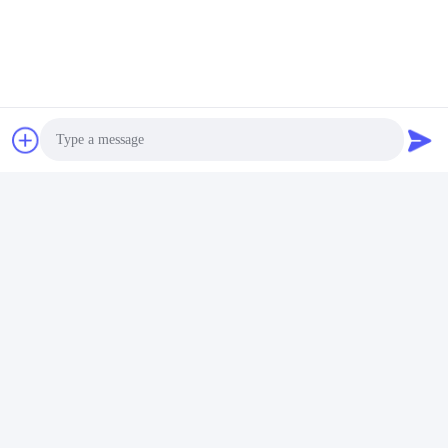
Photo
Video Call
Audio Call