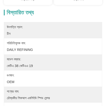
বিস্তারিত তথ্য
উৎপত্তি স্থল:
চীন
পরিচিতিমুলক নাম:
DAILY REFINING
মডেল নম্বার:
কেটিএ 38 কেটিএএ 19
গুণমান:
OEM
পণ্যের নাম:
চৌম্বকীয় পিকআপ এমপিইউ স্পিড সেন্সর