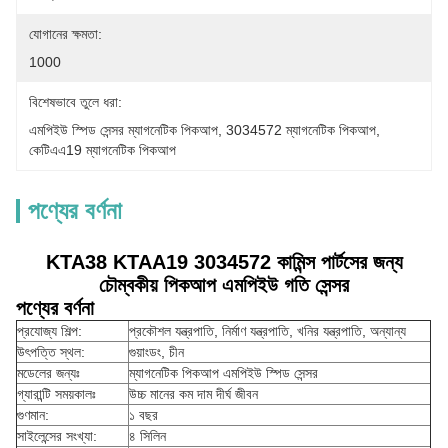
যোগানের ক্ষমতা:
1000
বিশেষভাবে তুলে ধরা:
এমপিইউ স্পিড সেন্সর ম্যাগনেটিক পিকআপ
, 
3034572 ম্যাগনেটিক পিকআপ
, 
কেটিএএ19 ম্যাগনেটিক পিকআপ
পণ্যের বর্ণনা
KTA38 KTAA19 3034572 কামিন্স পার্টসের জন্য
চৌম্বকীয় পিকআপ এমপিইউ গতি সেন্সর
পণ্যের বর্ণনা
প্রযোজ্য শিল্প:
প্রকৌশল যন্ত্রপাতি, নির্মাণ যন্ত্রপাতি, খনির যন্ত্রপাতি, অন্যান্য
উৎপত্তি স্থল:
গুয়াংডং, চীন
মডেলের জন্যঃ
ম্যাগনেটিক পিকআপ এমপিইউ স্পিড সেন্সর
গ্যারান্টি সময়কালঃ
উচ্চ মানের কম দাম দীর্ঘ জীবন
গুণমান:
১ বছর
সাইলেন্সের সংখ্যা:
৪ সিলিন