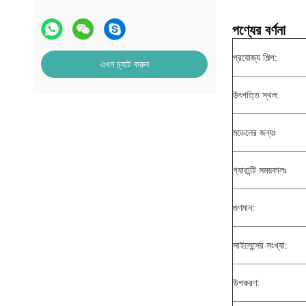
পণ্যের বর্ণনা
প্রযোজ্য শিল্প:
এখন চ্যাট করুন
উৎপত্তি স্থল:
মডেলের জন্যঃ
গ্যারান্টি সময়কালঃ
গুণমান:
সাইলেন্সের সংখ্যা:
উপকরণ: