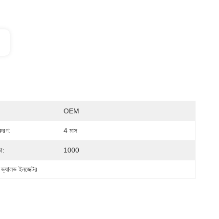
OEM
তকরণ:
4 মাস
া:
1000
 ভ্যালভ ইনজেক্টর