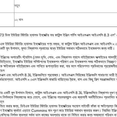
নতুন
১২ মাস
3 ডিফ ইউরিয়া মিটারিং ভ্যালভ ইনজেক্টর ফর কামিন্স ইঞ্জিন পার্টস আইএসএক্স আইএসসি 8.3 এল" 
ইউরিয়া মিটারিং ভ্যালভ ইনজেক্টরের পণ্য নম্বর, যা কামিন্স ইঞ্জিন আইএসএক্স এবং আইএসসি ৮.৩এল
টি মূল উপাদান, মূলত নিষ্কাশন প্রবাহের মধ্যে ইউরিয়া সমাধান সঠিকভাবে ইনজেকশন জন্য দায়ী।
িউল ইঞ্জিনের অপারেটিং স্ট্যাটাস (যেমন ঘূর্ণন, লোড, এবং নিষ্কাশন গ্যাসে নাইট্রোজেন অক্সাইডের 
িত্তিতে, ইনজেক্টর ইউরিয়া সলিউশনের ইনজেকশন পরিমাণ এবং ইনজেকশন সময় সঠিকভাবে নিয়ন্ত্রণ কর
কে ক্ষতিকারক নাইট্রোজেন এবং পানিতে রূপান্তরিত করা, যার ফলে পরিবেশগত প্রবিধানের প্রয়োজনীয়তা
মডেল
এসএক্স এবং আইএসসি 8.3L ইঞ্জিনগুলিতে প্রযোজ্য। আইএসএক্স সিরিজের ইঞ্জিনগুলি সাধারণত ভারী ট্রাক
ির্ভরযোগ্যতা. আইএসসি ৮.৩এল ইঞ্জিনগুলি মাঝারি দায়িত্বের ট্রাক, বাস এবং কিছু শিল্প সরঞ্জামগুলি
্যবস্থার একটি মূল উপাদান হিসাবে, কামিন্স আইএসএক্স এবং আইএসসি 8.3L ইঞ্জিনগুলিতে নিষ্কাশন দূষণ
াশন নির্গমনকে নিম্নমানের করে তোলে, এবং ইঞ্জিনের পারফরম্যান্স এবং জ্বালানী অর্থনীতিকেও প্রভাব
যত্ন
শ্চিত করার জন্য, ডিইএফ ইউরিয়া মিটারিং ভ্যালভ ইনজেক্টরের সংযোগ লাইনটি ফাঁকা বা ক্ষতিগ্রস্ত 
ণে ইনজেক্টর ব্যর্থতা এড়াতে Cummins মান পূরণ করে ইউরিয়া সমাধান ব্যবহার করুন। নিয়মিত ইঞ্জিন
মেশিনের নির্গমন ব্যবস্থা সর্বদা ভাল কাজের অবস্থায় থাকে তা নিশ্চিত করার জন্য সময়মতো পরিধান 