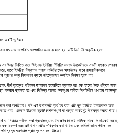
এর একটি ভূমিকাঃ
 মডেলের সম্পর্কিত অংশগুলির জন্য ব্যবহৃত হয়।এটি নির্বাচনী অনুঘটক হ্রাস
সামগ্রী) এর উপর ভিত্তি করে ডিইএফ ইউরিয়া মিটারিং ভালভ ইনজেক্টরকে একটি সংকেত প্রেরণ
ে, যাতে ইউরিয়া নিষ্কাশন গ্যাসে নাইট্রোজেন অক্সাইডের সাথে রাসায়নিকভাবে
 পূরণের জন্য নিষ্কাশন গ্যাসে নাইট্রোজেন অক্সাইড নির্গমন হ্রাস পায়।
, দীর্ঘ দূরত্বের পরিবহন যানবাহন ইত্যাদিতে ব্যবহৃত হয় এবং তাদের উচ্চ শক্তির জন্য
তে ব্যাপকভাবে ব্যবহৃত হয় এবং বিভিন্ন কাজের অবস্থার অধীনে স্থিতিশীল পাওয়ার আউটপুট
 হ্রাস করা অপরিহার্য। যদি এই উপাদানটি ব্যর্থ হয় তবে এটি ভুল ইউরিয়া ইনজেকশন হতে
িত করতে পারে, এমনকি ইঞ্জিনের ত্রুটি বিপদাশঙ্কা বা শক্তি আউটপুট সীমাবদ্ধ করতে পারে।
কিনা তা নিয়মিত পরীক্ষা করা প্রয়োজন,এবং ইনজেক্টর নিজেই আটকে আছে কি নাএকই সময়ে,
 রক্ষণাবেক্ষণ সময়,এই উপাদানটিও পরিষ্কার করা উচিত এবং কার্যকরীভাবে পরীক্ষা করা
বা ক্ষতিগ্রস্ত অংশগুলি প্রতিস্থাপন করা উচিত।