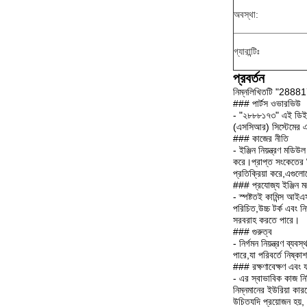
অবস্থা:
গ্যারান্টিঃ
প্রবর্তন
নিম্নলিখিতটি "288817
### পার্টস ওভারভিউ
- "২৮৮৮১৭৩" এই ডিইএফ 
(এসসিআর) সিস্টেমের এক
### কাজের নীতি
- ইঞ্জিন নিয়ন্ত্রণ মড
করে।প্রাপ্ত সংকেতের ভ
প্রতিক্রিয়া করে,এগুলো
### প্রযোজ্য ইঞ্জিন 
- স্পষ্টতই কামিন্স আই
পরিচিত,উচ্চ টর্ক এবং ন
সরবরাহ করতে পারে।
### গুরুত্ব
- নির্গমন নিয়ন্ত্রণ ব
পারে,যা পরিবর্তে নিষ্ক
### রক্ষণাবেক্ষণ এবং 
- এর স্বাভাবিক কাজ নি
নিম্নমানের ইউরিয়া কার
উচিতযদি প্রয়োজন হয়, 