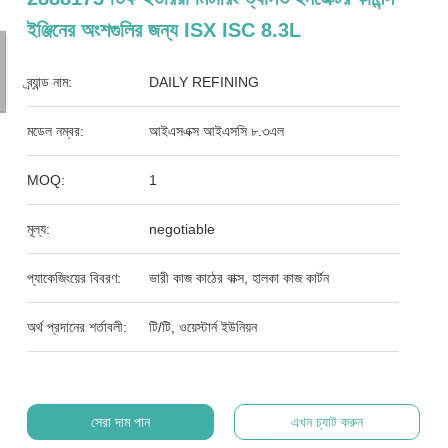
ইঞ্জিনের অংশগুলির জন্য ISX ISC 8.3L
ব্র্যান্ড নাম:
DAILY REFINING
মডেল নম্বর:
আইএসএক্স আইএসসি ৮.৩এল
MOQ:
1
মূল্য:
negotiable
প্যাকেজিংয়ের বিবরণ:
ভারী কাজ কাঠের বাক্স, হালকা কাজ কার্টন
অর্থ প্রদানের শর্তাবলী:
টি/টি, ওয়েস্টার্ন ইউনিয়ন
সেরা দাম পান
এখন চ্যাট করুন