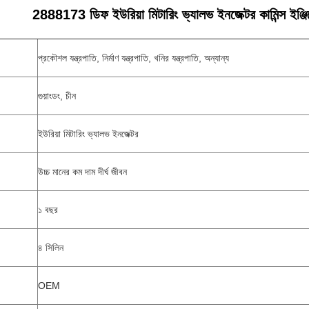
2888173 ডিফ ইউরিয়া মিটারিং ভ্যালভ ইনজেক্টর কামিন্স ই
প্রকৌশল যন্ত্রপাতি, নির্মাণ যন্ত্রপাতি, খনির যন্ত্রপাতি, অন্যান্য
গুয়াংডং, চীন
ইউরিয়া মিটারিং ভ্যালভ ইনজেক্টর
উচ্চ মানের কম দাম দীর্ঘ জীবন
১ বছর
৪ সিলিন
OEM