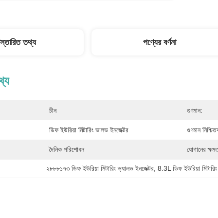
িস্তারিত তথ্য
পণ্যের বর্ণনা
থ্য
চীন
গুণমান:
ডিফ ইউরিয়া মিটারিং ভালভ ইনজেক্টর
গুণমান নিশ্চি
দৈনিক পরিশোধন
যোগানের ক্ষমত
২৮৮৮১৭৩ ডিফ ইউরিয়া মিটারিং ভ্যালভ ইনজেক্টর
, 
8.3L ডিফ ইউরিয়া মিটারিং