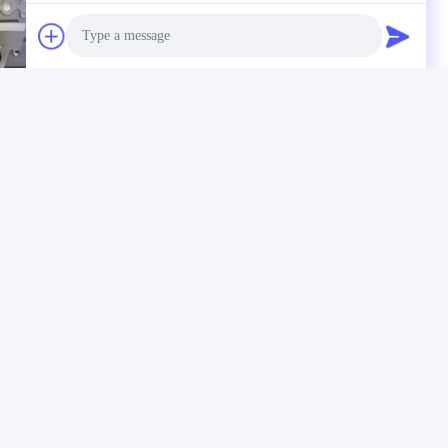
Photo
Video Call
Audio Call