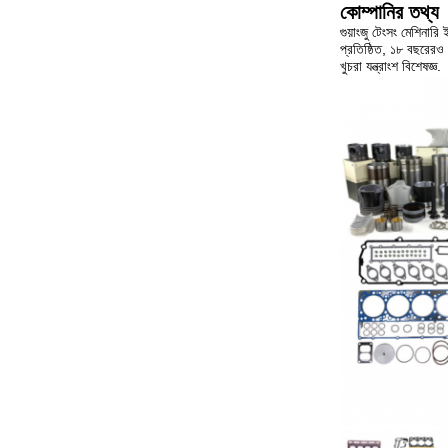
কোম্পানির তথ্য
গুয়াংজু টেংসং মেশিনার
প্রতিষ্ঠিত, ১৮ বছরেরও 
খুচরা যন্ত্রাংশ বিশেষজ্ঞ.