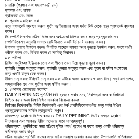
লেয়ারিং (প্রধান এবং সংযোগকারী রড)
ভ্যালভ এবং গাইড
গ্যাসকেট এবং সিলিং
e. পুনরায় একত্রিত করা
নতুন গ্যাসকেট ব্যবহার করুনঃ ফুটো প্রতিরোধের জন্য সর্বদা কিট থেকে নতুন গ্যাসকেট ব্যবহার
করুন।
টর্চ স্পেসিফিকেশনঃ সঠিক সিলিং এবং অখণ্ডতা নিশ্চিত করার জন্য প্রস্তুতকারকের
স্পেসিফিকেশন অনুযায়ী সমস্ত বোল্ট টানতে একটি টর্চ চাবি ব্যবহার করুন।
উপাদান পুনরায় ইনস্টল করুনঃ বিপরীত আদেশে সমস্ত অংশ পুনরায় ইনস্টল করুন, সংযোগগুলি
পরীক্ষা করুন এবং নিশ্চিত করুন যে সবকিছু নিরাপদ।
এফ. পরীক্ষা
রিফিল ফ্লুইডসঃ ইঞ্জিনকে তেল এবং শীতল তরল দিয়ে পুনরায় পূরণ করুন।
ব্যাটারি পুনরায় সংযুক্ত করুনঃ ব্যাটারি পুনরায় সংযুক্ত করুন এবং ফুটো বা ফাঁকা সংযোগের
জন্য একটি চাক্ষুষ চেক করুন।
ইঞ্জিন চালু করুন: ইঞ্জিনটি চালু করুন এবং এটিকে অলস অবস্থায় থাকতে দিন। মসৃণ অপারেশন,
অস্বাভাবিক শব্দ এবং ফুটোর জন্য মনিটর করুন।
3. পেশাদার মেরামতের সতর্কতা
DAILY REFINING পুনর্নির্মাণ কিট ব্যবহার করার সময়, নিরাপত্তা এবং কার্যকারিতা
নিশ্চিত করার জন্য নিম্নলিখিত সতর্কতা বিবেচনা করুনঃ
নির্মাতার নির্দেশাবলীঃ নির্দিষ্ট নির্দেশাবলী এবং টর্ক স্পেসিফিকেশনগুলির জন্য সর্বদা ইঞ্জিন
প্রস্তুতকারকের সার্ভিস ম্যানুয়ালটি দেখুন।
মানসম্পন্ন যন্ত্রাংশঃ নিশ্চিত করুন যে DAILY REFINING কিটের সমস্ত যন্ত্রাংশ
উচ্চমানের এবং আপনার ইঞ্জিন মডেলের সাথে সামঞ্জস্যপূর্ণ।
পরিচ্ছন্নতা: পুনর্নির্মাণের সময় ইঞ্জিনে দূষিত পদার্থ প্রবেশ না করার জন্য একটি পরিচ্ছন্ন
কর্মক্ষেত্র বজায় রাখুন।
সঠিক সরঞ্জাম: প্রতিটি কাজের জন্য সঠিক সরঞ্জাম ব্যবহার করুন যাতে উপাদানগুলি ক্ষতিগ্রস্ত