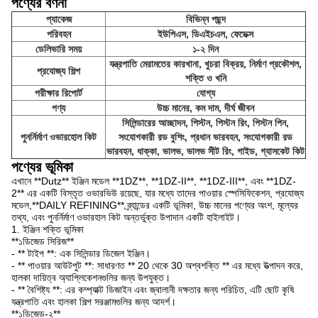
পণ্যের বর্ণনা
প্যাকেজ
বিভিন্ন পছন্দ
পরিবহন
ইউপিএস, ডিএইচএল, ফেডেক্স
ডেলিভারি সময়
১-২ দিন
যন্ত্রপাতি মেরামতের কারখানা, খুচরা বিক্রয়, নির্মাণ প্রকৌশল,
প্রযোজ্য শিল্প
শক্তি ও খনি
পরীক্ষার রিপোর্ট
যোগ্য
পণ্য
উচ্চ মানের, কম দাম, দীর্ঘ জীবন
সিলিন্ডারের আচ্ছাদন, পিস্টন, পিস্টন রিং, পিস্টন পিন,
পুনর্নির্মাণ ওভারহোল কিট
সংযোগকারী রড বুশিং, প্রধান ভারবহন, সংযোগকারী রড
ভারবহন, ধাক্কা, ভালভ, ভালভ সীট রিং, গাইড, গ্যাসকেট কিট
পণ্যের ভূমিকা
এখানে **Dutz** ইঞ্জিন মডেল **1DZ**, **1DZ-II**, **1DZ-III**, এবং **1DZ-
2** এর একটি বিস্তৃত ওভারভিউ রয়েছে, যার মধ্যে তাদের পাওয়ার স্পেসিফিকেশন, প্রযোজ্য
মডেল,**DAILY REFINING** ব্র্যান্ডের একটি ভূমিকা, উচ্চ মানের পণ্যের অংশ, মূল্যের
তথ্য, এবং পুনর্নির্মাণ ওভারহাল কিট অন্তর্ভুক্ত উপাদান একটি হাইলাইট।
1. ইঞ্জিন শক্তি ভূমিকা
**১ডিজেড সিরিজ**
- ** টাইপ **: এক সিলিন্ডার ডিজেল ইঞ্জিন।
- ** পাওয়ার আউটপুট **: সাধারণত ** 20 থেকে 30 অশ্বশক্তি ** এর মধ্যে উত্পাদন করে,
হালকা দায়িত্ব অ্যাপ্লিকেশনগুলির জন্য উপযুক্ত।
- ** বৈশিষ্ট্য **: এর কম্প্যাক্ট ডিজাইন এবং জ্বালানী দক্ষতার জন্য পরিচিত, এটি ছোট কৃষি
যন্ত্রপাতি এবং হালকা শিল্প সরঞ্জামগুলির জন্য আদর্শ।
**১ডিজেড-২**