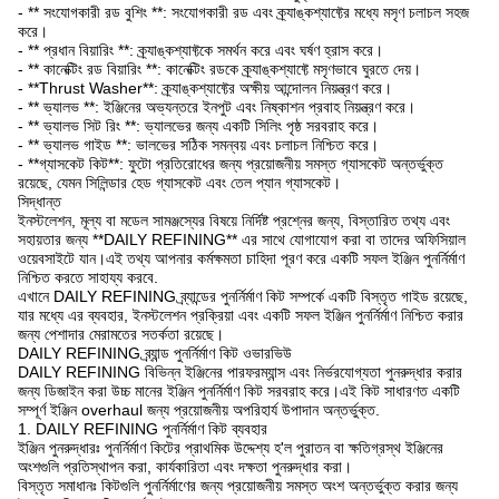
- ** সংযোগকারী রড বুশিং **: সংযোগকারী রড এবং ক্র্যাঙ্কশ্যাফ্টের মধ্যে মসৃণ চলাচল সহজ
করে।
- ** প্রধান বিয়ারিং **: ক্র্যাঙ্কশ্যাফ্টকে সমর্থন করে এবং ঘর্ষণ হ্রাস করে।
- ** কানেক্টিং রড বিয়ারিং **: কানেক্টিং রডকে ক্র্যাঙ্কশ্যাফ্টে মসৃণভাবে ঘুরতে দেয়।
- **Thrust Washer**: ক্র্যাঙ্কশ্যাফ্টের অক্ষীয় আন্দোলন নিয়ন্ত্রণ করে।
- ** ভ্যালভ **: ইঞ্জিনের অভ্যন্তরে ইনপুট এবং নিষ্কাশন প্রবাহ নিয়ন্ত্রণ করে।
- ** ভ্যালভ সিট রিং **: ভ্যালভের জন্য একটি সিলিং পৃষ্ঠ সরবরাহ করে।
- ** ভ্যালভ গাইড **: ভালভের সঠিক সমন্বয় এবং চলাচল নিশ্চিত করে।
- **গ্যাসকেট কিট**: ফুটো প্রতিরোধের জন্য প্রয়োজনীয় সমস্ত গ্যাসকেট অন্তর্ভুক্ত
রয়েছে, যেমন সিলিন্ডার হেড গ্যাসকেট এবং তেল প্যান গ্যাসকেট।
সিদ্ধান্ত
ইনস্টলেশন, মূল্য বা মডেল সামঞ্জস্যের বিষয়ে নির্দিষ্ট প্রশ্নের জন্য, বিস্তারিত তথ্য এবং
সহায়তার জন্য **DAILY REFINING** এর সাথে যোগাযোগ করা বা তাদের অফিসিয়াল
ওয়েবসাইটে যান।এই তথ্য আপনার কর্মক্ষমতা চাহিদা পূরণ করে একটি সফল ইঞ্জিন পুনর্নির্মাণ
নিশ্চিত করতে সাহায্য করবে.
এখানে DAILY REFINING ব্র্যান্ডের পুনর্নির্মাণ কিট সম্পর্কে একটি বিস্তৃত গাইড রয়েছে,
যার মধ্যে এর ব্যবহার, ইনস্টলেশন প্রক্রিয়া এবং একটি সফল ইঞ্জিন পুনর্নির্মাণ নিশ্চিত করার
জন্য পেশাদার মেরামতের সতর্কতা রয়েছে।
DAILY REFINING ব্র্যান্ড পুনর্নির্মাণ কিট ওভারভিউ
DAILY REFINING বিভিন্ন ইঞ্জিনের পারফরম্যান্স এবং নির্ভরযোগ্যতা পুনরুদ্ধার করার
জন্য ডিজাইন করা উচ্চ মানের ইঞ্জিন পুনর্নির্মাণ কিট সরবরাহ করে।এই কিট সাধারণত একটি
সম্পূর্ণ ইঞ্জিন overhaul জন্য প্রয়োজনীয় অপরিহার্য উপাদান অন্তর্ভুক্ত.
1. DAILY REFINING পুনর্নির্মাণ কিট ব্যবহার
ইঞ্জিন পুনরুদ্ধারঃ পুনর্নির্মাণ কিটের প্রাথমিক উদ্দেশ্য হ'ল পুরাতন বা ক্ষতিগ্রস্থ ইঞ্জিনের
অংশগুলি প্রতিস্থাপন করা, কার্যকারিতা এবং দক্ষতা পুনরুদ্ধার করা।
বিস্তৃত সমাধানঃ কিটগুলি পুনর্নির্মাণের জন্য প্রয়োজনীয় সমস্ত অংশ অন্তর্ভুক্ত করার জন্য