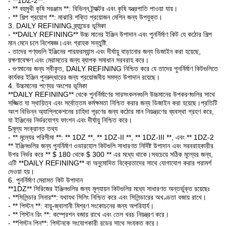
- **1DZ-2**:
- ** বহুমুখী কৃষি সরঞ্জাম **: বিভিন্ন ট্র্যাক্টর এবং কৃষি যন্ত্রপাতি পাওয়া যায়।
- ** শিল্প প্রয়োগ **: মাঝারি শক্তি প্রয়োজন মেশিন জন্য উপযুক্ত।
3. DAILY REFINING ব্র্যান্ডের ভূমিকা
- **DAILY REFINING** উচ্চ মানের ইঞ্জিন উপাদান এবং পুনর্নির্মাণ কিট যে কঠোর শিল্প
মান মেনে চলে বিশেষজ্ঞ।এবং গ্রাহক সন্তুষ্টি.
- তাদের পণ্যগুলি ইঞ্জিনের পারফরম্যান্স এবং দীর্ঘায়ু বাড়ানোর জন্য ডিজাইন করা হয়েছে,
রক্ষণাবেক্ষণ এবং মেরামতের জন্য ব্যাপক সমাধান সরবরাহ করে।
- গুণমানের জন্য স্বীকৃত, DAILY REFINING নিশ্চিত করে যে তাদের পুনর্নির্মাণ কিটগুলিতে
কার্যকর ইঞ্জিন পুনরুদ্ধারের জন্য প্রয়োজনীয় সমস্ত উপাদান রয়েছে।
4. উচ্চমানের পণ্যের অংশের ভূমিকা
**DAILY REFINING** থেকে পুনর্নির্মাণের সারসংকলনগুলি উচ্চমানের উপকরণগুলির সাথে
সজ্জিত যা স্থায়িত্ব এবং সর্বোত্তম কর্মক্ষমতা নিশ্চিত করার জন্য ডিজাইন করা হয়েছে।প্রতিটি
অংশ বিভিন্ন অ্যাপ্লিকেশনের চাহিদা পূরণের জন্য কঠোর মান নিয়ন্ত্রণের ব্যবস্থা গ্রহণ করে,
যা ইঞ্জিনের নির্ভরযোগ্য ফাংশন এবং দীর্ঘায়ু নিশ্চিত করে।
5মূল্য সংক্রান্ত তথ্য
- ** মূল্যের পরিসীমা **: ** 1DZ **, ** 1DZ-II **, ** 1DZ-III **, এবং ** 1DZ-2
** ইঞ্জিনগুলির জন্য পুনর্নির্মাণ ওভারহোল কিটগুলি সাধারণত নির্দিষ্ট উপাদান এবং সরবরাহকারীর
উপর নির্ভর করে ** $ 180 থেকে $ 300 ** এর মধ্যে থাকে।সবচেয়ে সঠিক মূল্যের জন্য,
এটি **DAILY REFINING** বা অনুমোদিত বিক্রেতাদের সাথে যোগাযোগ করার পরামর্শ
দেওয়া হয়।
6. পুনর্নির্মাণ মেরামত কিট উপাদান
**1DZ** সিরিজের ইঞ্জিনগুলির জন্য মূল্যায়ন কিটগুলির মধ্যে সাধারণত অন্তর্ভুক্ত রয়েছেঃ
- **সিলিন্ডার লিনার**: যথাযথ সিলিং নিশ্চিত করে এবং সিলিন্ডারের অখণ্ডতা বজায় রাখে।
- ** পিস্টন **: বায়ু-জ্বালানী মিশ্রণ সংকোচনের জন্য অপরিহার্য।
- ** পিস্টন রিং **: কম্প্রেশন বজায় রাখে এবং তেল খরচ নিয়ন্ত্রণ করে।
- **পিস্টন পিন**: পিস্টনকে সংযোগকারী রডের সাথে সংযুক্ত করে।