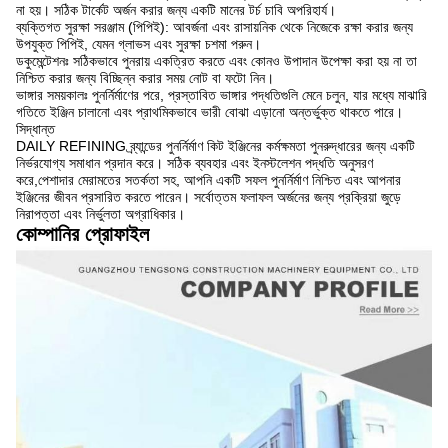
না হয়। সঠিক টার্কেট অর্জন করার জন্য একটি মানের টর্চ চাবি অপরিহার্য।
ব্যক্তিগত সুরক্ষা সরঞ্জাম (পিপিই): আবর্জনা এবং রাসায়নিক থেকে নিজেকে রক্ষা করার জন্য
উপযুক্ত পিপিই, যেমন গ্লাভস এবং সুরক্ষা চশমা পরুন।
ডকুমেন্টেশনঃ সঠিকভাবে পুনরায় একত্রিত করতে এবং কোনও উপাদান উপেক্ষা করা হয় না তা
নিশ্চিত করার জন্য বিচ্ছিন্ন করার সময় নোট বা ফটো নিন।
ভাঙ্গার সময়কালঃ পুনর্নির্মাণের পরে, প্রস্তাবিত ভাঙ্গার পদ্ধতিগুলি মেনে চলুন, যার মধ্যে মাঝারি
গতিতে ইঞ্জিন চালানো এবং প্রাথমিকভাবে ভারী বোঝা এড়ানো অন্তর্ভুক্ত থাকতে পারে।
সিদ্ধান্ত
DAILY REFINING ব্র্যান্ডের পুনর্নির্মাণ কিট ইঞ্জিনের কর্মক্ষমতা পুনরুদ্ধারের জন্য একটি
নির্ভরযোগ্য সমাধান প্রদান করে। সঠিক ব্যবহার এবং ইনস্টলেশন পদ্ধতি অনুসরণ
করে,পেশাদার মেরামতের সতর্কতা সহ, আপনি একটি সফল পুনর্নির্মাণ নিশ্চিত এবং আপনার
ইঞ্জিনের জীবন প্রসারিত করতে পারেন। সর্বোত্তম ফলাফল অর্জনের জন্য প্রক্রিয়া জুড়ে
নিরাপত্তা এবং নির্ভুলতা অগ্রাধিকার।
কোম্পানির প্রোফাইল