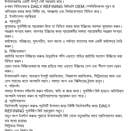
উপাদানগুলির একটি সম্পূর্ণ সেট সরবরাহ করে।
গুণমান নিশ্চিতকরণঃ DAILY REFINING কিটগুলি OEM স্পেসিফিকেশন পূরণ বা
অতিক্রম করার জন্য নির্মিত হয়, সামঞ্জস্য এবং নির্ভরযোগ্যতা নিশ্চিত করে।
2. ইনস্টলেশন প্রক্রিয়া
a. প্রস্তুতি
মূল্যায়নঃ পুনর্নির্মাণের প্রয়োজন কিনা তা নিশ্চিত করার জন্য ইঞ্জিনের অবস্থা মূল্যায়ন করুন।
সরঞ্জাম সংগ্রহ করুন: আপনার ইঞ্জিনের জন্য প্রয়োজনীয় সমস্ত প্রয়োজনীয় সরঞ্জাম সংগ্রহ
করুন।
কর্মক্ষেত্র: পরিচ্ছন্ন, সুসংগঠিত, ভাল আলো ও পর্যাপ্ত বাতাসের সঙ্গে একটি কর্মক্ষেত্র তৈরি
করুন।
b. বিচ্ছিন্নকরণ
ব্যাটারি সংযোগ বিচ্ছিন্ন করুনঃ বৈদ্যুতিক শর্টস এড়াতে গাড়ির ব্যাটারি সংযোগ বিচ্ছিন্ন করা
নিশ্চিত করুন।
ড্রেন তরলঃ বিচ্ছিন্নকরণের সময় ছড়িয়ে পড়া এড়াতে ইঞ্জিনের তেল এবং শীতল তরল ড্রেন
করুন।
উপাদানগুলি সরান: সাবধানে ইনপুট ম্যানিফোড, নিষ্কাশন ম্যানিফোড, সিলিন্ডারের মাথা এবং
তেল প্যানের মতো অংশগুলি সরান। সমস্ত অংশ এবং ফিক্সিংয়ের ট্র্যাক রাখুন।
গ. পরিদর্শন
সমস্ত উপাদান পরিদর্শন করুন পরিধান, ক্ষতি বা জারা জন্য। পুনর্নির্মাণ কিট ছাড়াও অতিরিক্ত
অংশগুলি সনাক্ত করুন যা প্রতিস্থাপনের প্রয়োজন হতে পারে।
d. প্রতিস্থাপন
নির্দেশাবলী অনুসরণ করুনঃ প্রতিটি উপাদান জন্য নির্দিষ্ট নির্দেশাবলীর জন্য DAILY
REFINING পুনর্নির্মাণ কিট ম্যানুয়াল পড়ুন।
নতুন অংশ ইনস্টল করুনঃ পুরানো উপাদানগুলি কিট থেকে নতুনগুলির সাথে প্রতিস্থাপন করুন,
যার মধ্যে রয়েছেঃ
সিলিন্ডার লিনার
পিস্টন এবং পিস্টন রিং