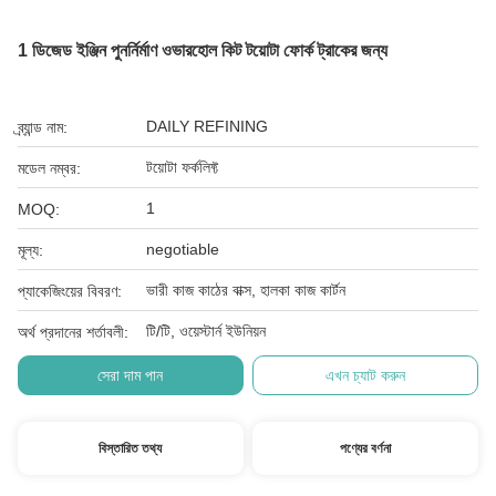
1 ডিজেড ইঞ্জিন পুনর্নির্মাণ ওভারহোল কিট টয়োটা ফোর্ক ট্রাকের জন্য
DAILY REFINING
ব্র্যান্ড নাম:
টয়োটা ফর্কলিফ্ট
মডেল নম্বর:
1
MOQ:
negotiable
মূল্য:
ভারী কাজ কাঠের বাক্স, হালকা কাজ কার্টন
প্যাকেজিংয়ের বিবরণ:
টি/টি, ওয়েস্টার্ন ইউনিয়ন
অর্থ প্রদানের শর্তাবলী:
সেরা দাম পান
এখন চ্যাট করুন
বিস্তারিত তথ্য
পণ্যের বর্ণনা