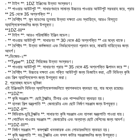
- ** টাইপ **: 1DZ ইঞ্জিনের উন্নত সংস্করণ।
- ** পাওয়ার আউটপুট **: সাধারণভাবে সামান্য উচ্চতর পাওয়ার আউটপুট সরবরাহ করে, প্রায়
** 25 থেকে 35 অশ্বশক্তি **।
- ** বৈশিষ্ট্য **: মূল মডেলের তুলনায় উন্নত দক্ষতা এবং স্থায়িত্ব, আরও বিস্তৃত
অ্যাপ্লিকেশনগুলির জন্য উপযুক্ত।
**1DZ-III**
- ** টাইপ **: আরও পরিমার্জিত ইঞ্জিন মডেল।
- ** পাওয়ার আউটপুট **: সাধারণত ** 30 থেকে 40 অশ্বশক্তি ** এর মধ্যে থাকে।
- ** বৈশিষ্ট্য **: উন্নত কর্মক্ষমতা এবং নির্ভরযোগ্যতা প্রদান করে, মাঝারি দায়িত্বের জন্য
আদর্শ।
**১ডিজেড-২**
- **Type**: 1DZ সিরিজের উন্নত সংস্করণ।
- ** পাওয়ার আউটপুট **: সাধারণত প্রায় ** 35 থেকে 45 অশ্বশক্তি উত্পাদন করে **।
- ** বৈশিষ্ট্য **: উচ্চতর দক্ষতা এবং শক্তি আউটপুট জন্য ডিজাইন করা, এটি বিভিন্ন কৃষি
এবং শিল্প অ্যাপ্লিকেশন জন্য উপযুক্ত করা।
2. প্রযোজ্য মডেল ভূমিকা
এই ইঞ্জিনগুলি বিভিন্ন অ্যাপ্লিকেশনগুলিতে ব্যাপকভাবে ব্যবহৃত হয়, যার মধ্যে রয়েছেঃ
- **1DZ**:
- ** কৃষি সরঞ্জাম **: ছোট ট্র্যাক্টর, টিলার এবং পাম্পগুলিতে ব্যবহৃত হয়।
- ** হালকা শিল্প যন্ত্রপাতি **: জেনারেটর এবং ছোট নির্মাণ সরঞ্জাম জন্য উপযুক্ত।
- **1DZ-II**:
- ** মিডিয়াম-ডুয়ি ট্র্যাক্টর **: সাধারণত কৃষি সরঞ্জাম এবং হালকা যন্ত্রপাতি পাওয়া যায়।
- ** পোর্টেবল পাওয়ার সরঞ্জাম **: জেনারেটর এবং অন্যান্য ছোট মেশিনের জন্য আদর্শ।
- **1DZ-III**:
- ** নির্মাণ সরঞ্জাম **: কমপ্যাক্ট খননকারক এবং লোডারগুলিতে ব্যবহৃত হয়।
- ** কৃষি যন্ত্রপাতি **: বড় ট্র্যাক্টর এবং ফসল কাটার সরঞ্জামগুলির জন্য উপযুক্ত।