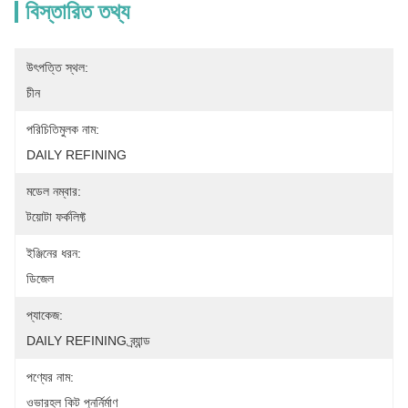
বিস্তারিত তথ্য
উৎপত্তি স্থল:
চীন
পরিচিতিমুলক নাম:
DAILY REFINING
মডেল নম্বার:
টয়োটা ফর্কলিফ্ট
ইঞ্জিনের ধরন:
ডিজেল
প্যাকেজ:
DAILY REFINING ব্র্যান্ড
পণ্যের নাম:
ওভারহল কিট পুনর্নির্মাণ