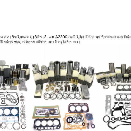
ফ ৩।8আইএসএফ ২।8বি৩।3, এবং A2300 ক্রেট ইঞ্জিন বিভিন্ন অ্যাপ্লিকেশনের জন্য নির্ভরযোগ্
দুর্দান্ত পছন্দ, সর্বোত্তম কর্মক্ষমতা এবং দীর্ঘায়ু নিশ্চিত করে।