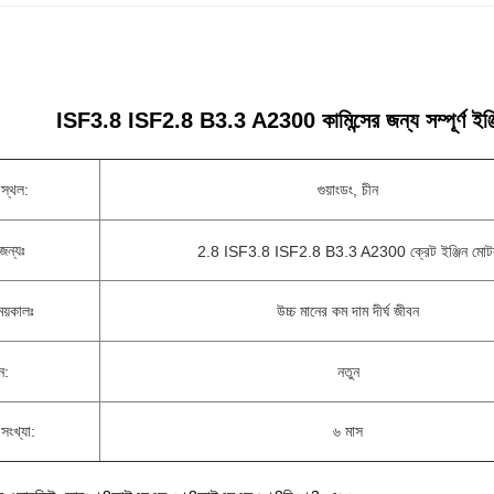
ISF3.8 ISF2.8 B3.3 A2300 কামিন্সের জন্য সম্পূর্ণ ইঞ্জিন
স্থল:
গুয়াংডং, চীন
জন্যঃ
2.8 ISF3.8 ISF2.8 B3.3 A2300 ক্রেট ইঞ্জিন মোট
সময়কালঃ
উচ্চ মানের কম দাম দীর্ঘ জীবন
ন:
নতুন
 সংখ্যা:
৬ মাস