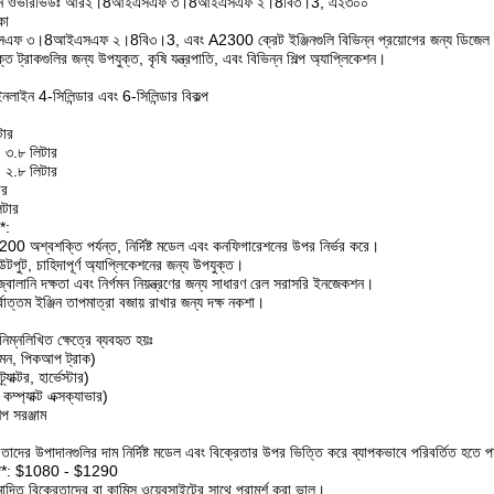
 ইঞ্জিন ওভারভিউঃ আর২।8আইএসএফ ৩।8আইএসএফ ২।8বি৩।3, এ২৩০০
কা
 ৩।8আইএসএফ ২।8বি৩।3, এবং A2300 ক্রেট ইঞ্জিনগুলি বিভিন্ন প্রয়োগের জন্য ডিজেল ইঞ্জিন
ুক্ত ট্রাকগুলির জন্য উপযুক্ত, কৃষি যন্ত্রপাতি, এবং বিভিন্ন শিল্প অ্যাপ্লিকেশন।
লাইন 4-সিলিন্ডার এবং 6-সিলিন্ডার বিকল্প
টার
 ৩.৮ লিটার
 ২.৮ লিটার
ার
টার
*:
0 অশ্বশক্তি পর্যন্ত, নির্দিষ্ট মডেল এবং কনফিগারেশনের উপর নির্ভর করে।
আউটপুট, চাহিদাপূর্ণ অ্যাপ্লিকেশনের জন্য উপযুক্ত।
 জ্বালানি দক্ষতা এবং নির্গমন নিয়ন্ত্রণের জন্য সাধারণ রেল সরাসরি ইনজেকশন।
্বোত্তম ইঞ্জিন তাপমাত্রা বজায় রাখার জন্য দক্ষ নকশা।
িম্নলিখিত ক্ষেত্রে ব্যবহৃত হয়ঃ
যেমন, পিকআপ ট্রাক)
্যাক্টর, হার্ভেস্টার)
 কম্প্যাক্ট এক্সক্যাভার)
প সরঞ্জাম
বং তাদের উপাদানগুলির দাম নির্দিষ্ট মডেল এবং বিক্রেতার উপর ভিত্তি করে ব্যাপকভাবে পরিবর্তিত হতে 
্জিন **: $1080 - $1290
োদিত বিক্রেতাদের বা কামিন্স ওয়েবসাইটের সাথে পরামর্শ করা ভাল।