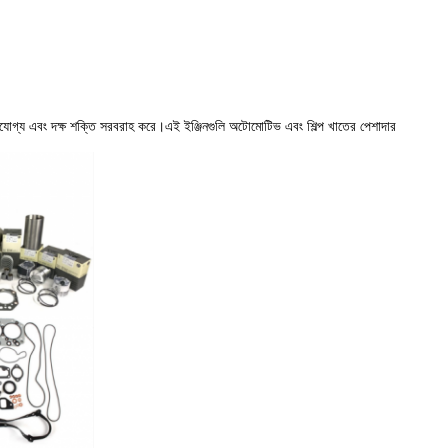
য এবং দক্ষ শক্তি সরবরাহ করে।এই ইঞ্জিনগুলি অটোমোটিভ এবং শিল্প খাতের পেশাদার