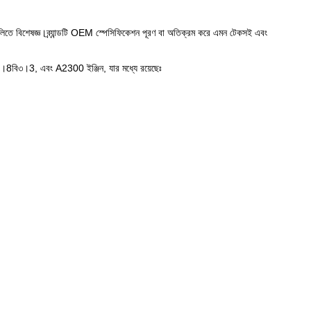
িতে বিশেষজ্ঞ।ব্র্যান্ডটি OEM স্পেসিফিকেশন পূরণ বা অতিক্রম করে এমন টেকসই এবং
3, এবং A2300 ইঞ্জিন, যার মধ্যে রয়েছেঃ