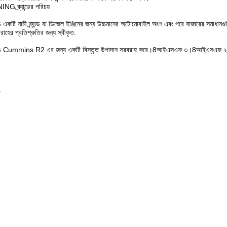
ব্র্যান্ডের পরিচয়
নামী ব্র্যান্ড যা ডিজেল ইঞ্জিনের জন্য উচ্চমানের অটোমোবাইল অংশ এবং পরে বাজারের সমাধানগুল
রাহের প্রতিশ্রুতির জন্য স্বীকৃত.
mmins R2 এর জন্য একটি বিস্তৃত উপাদান সরবরাহ করে।8আইএসএফ ৩।8আইএসএফ ২।8বি৩।
র