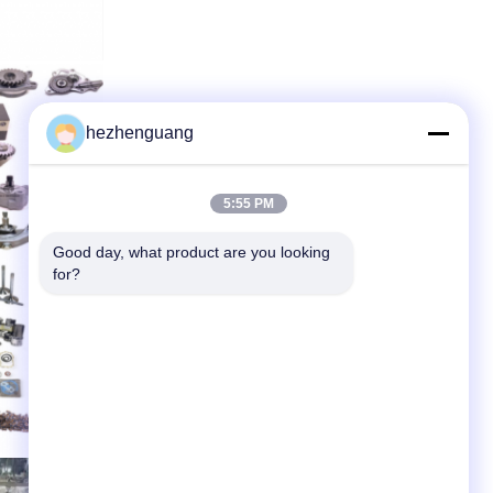
hezhenguang
5:55 PM
Good day, what product are you looking 
for?