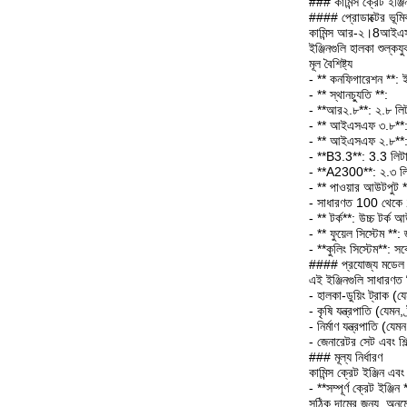
### কামিন্স ক্রেট
#### প্রোডাক্টের ভূমি
কামিন্স আর-২।8আইএসএফ
ইঞ্জিনগুলি হালকা শুল্কয
মূল বৈশিষ্ট্য
- ** কনফিগারেশন **: ইন
- ** স্থানচ্যুতি **:
- **আর২.৮**: ২.৮ লি
- ** আইএসএফ ৩.৮**:
- ** আইএসএফ ২.৮**:
- **B3.3**: 3.3 লিট
- **A2300**: ২.৩ লি
- ** পাওয়ার আউটপুট *
- সাধারণত 100 থেকে 20
- ** টর্ক**: উচ্চ টর্ক 
- ** ফুয়েল সিস্টেম **:
- **কুলিং সিস্টেম**: সর
#### প্রযোজ্য মডেল
এই ইঞ্জিনগুলি সাধারণত ন
- হালকা-ডুয়িং ট্রাক (
- কৃষি যন্ত্রপাতি (যেমন, ট্র
- নির্মাণ যন্ত্রপাতি (যেমন
- জেনারেটর সেট এবং শিল্
### মূল্য নির্ধারণ
কামিন্স ক্রেট ইঞ্জিন এ
- **সম্পূর্ণ ক্রেট ইঞ
সঠিক দামের জন্য, অনুম