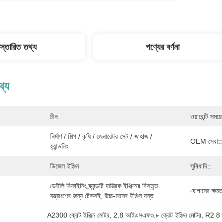
িস্তারিত তথ্য
পণ্যের বর্ণনা
থ্য
চীন
ওয়ারেন্টি সময়
নির্মাণ / শিল্প / কৃষি / জেনারেটর সেট / জাহাজ / 
OEM সেবা::
হ্যান্ডলিং
ডিজেল ইঞ্জিন
সুবিধাদি::
ডেইলি রিফাইনিং ব্র্যান্ডটি যান্ত্রিক ইঞ্জিনের বিস্তৃত 
যোগানের ক্ষমত
যন্ত্রাংশের জন্য টেকসই, উচ্চ-মানের ইঞ্জিন যন্ত
A2300 ক্রেট ইঞ্জিন মোটর
, 
2.8 আইএসএফ৩.৮ ক্রেট ইঞ্জিন মোটর
, 
R2 8 ক