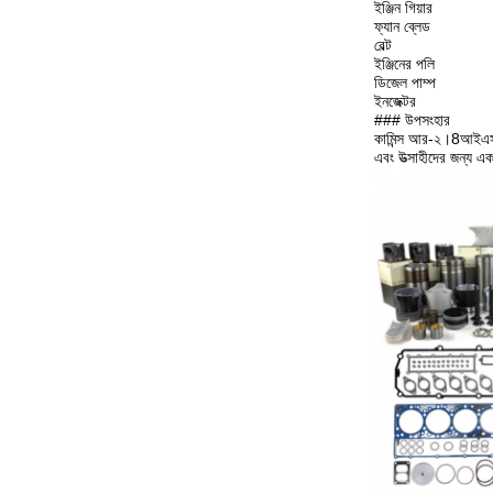
ইঞ্জিন গিয়ার
ফ্যান ব্লেড
বেল্ট
ইঞ্জিনের পলি
ডিজেল পাম্প
ইনজেক্টর
### উপসংহার
কামিন্স আর-২।8আইএসএ
এবং উত্সাহীদের জন্য একটি 