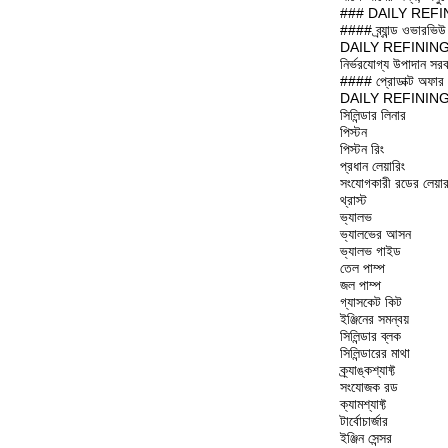
### DAILY REFINING 
#### ব্র্যান্ড ওভারভিউ
DAILY REFINING একটি 
নির্ভরযোগ্য উপাদান সরব
#### প্রোডাক্ট অফার
DAILY REFINING Cu
সিলিন্ডার লিনার
পিস্টন
পিস্টন রিং
প্রধান লেয়ারিং
সংযোগকারী রডের লেয়া
থ্রাস্ট
ভ্যালভ
ভ্যালভের আসন
ভ্যালভ গাইড
তেল পাম্প
জল পাম্প
গ্যাসকেট কিট
ইঞ্জিনের সমন্বয়
সিলিন্ডার ব্লক
সিলিন্ডারের মাথা
ক্র্যাঙ্কশ্যাফ্ট
সংযোজক রড
ক্যামশ্যাফ্ট
টার্বোচার্জার
ইঞ্জিন সেন্সর