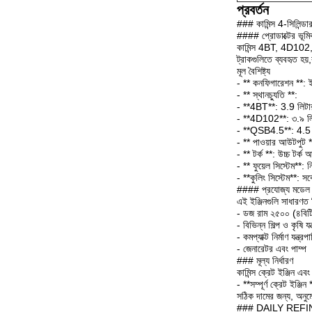
প্রবর্তন
### কামিন্স 4-সিলিন
#### প্রোডাক্টের ভূমি
কামিন্স 4BT, 4D102, 3
ট্রাকগুলিতে ব্যবহৃত হয
মূল বৈশিষ্ট্য
- ** কনফিগারেশন **: ইন
- ** স্থানচ্যুতি **:
- **4BT**: 3.9 লিটা
- **4D102**: ৩.৯ ল
- **QSB4.5**: 4.5 
- ** পাওয়ার আউটপুট *
- ** টর্ক **: উচ্চ টর্
- ** ফুয়েল সিস্টেম*
- **কুলিং সিস্টেম**: স
#### প্রযোজ্য মডেল
এই ইঞ্জিনগুলি সাধারণত ন
- ডজ রাম ২৫০০ (৪বিট
- বিভিন্ন শিল্প ও কৃষি যন
- কমপ্যাক্ট নির্মাণ যন্ত্
- জেনারেটর এবং পাম্প
### মূল্য নির্ধারণ
কামিন্স ক্রেট ইঞ্জিন এ
- **সম্পূর্ণ ক্রেট ইঞ
সঠিক দামের জন্য, অনুম
### DAILY REFINING 