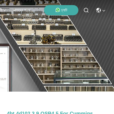
আমাদের সাথে যোগাযোগ
চ্যাট
লী
4bt 4d102 3.9 QSB4.5 For Cummins