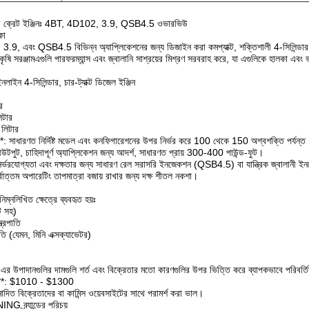
্ডার ক্রেট ইঞ্জিনঃ 4BT, 4D102, 3.9, QSB4.5 ওভারভিউ
কা
.9, এবং QSB4.5 বিভিন্ন অ্যাপ্লিকেশনের জন্য ডিজাইন করা কমপ্যাক্ট, শক্তিশালী 4-সিলিন্ডার ডি
়,কৃষি সরঞ্জামএগুলি পারফরম্যান্স এবং জ্বালানি সাশ্রয়ের মিশ্রণ সরবরাহ করে, যা এগুলিকে হালকা এব
লাইন 4-সিলিন্ডার, চার-ট্যাক্ট ডিজেল ইঞ্জিন
র
িটার
লিটার
*: সাধারণত নির্দিষ্ট মডেল এবং কনফিগারেশনের উপর নির্ভর করে 100 থেকে 150 অশ্বশক্তি পর্যন্ত
ক আউটপুট, চাহিদাপূর্ণ অ্যাপ্লিকেশন জন্য আদর্শ, সাধারণত প্রায় 300-400 পাউন্ড-ফুট।
*: নির্ভরযোগ্যতা এবং দক্ষতার জন্য সাধারণ রেল সরাসরি ইনজেকশন (QSB4.5) বা যান্ত্রিক জ্বাল
র্বোত্তম অপারেটিং তাপমাত্রা বজায় রাখার জন্য দক্ষ শীতল নকশা।
িম্নলিখিত ক্ষেত্রে ব্যবহৃত হয়ঃ
ি সহ)
্ত্রপাতি
রপাতি (যেমন, মিনি এক্সক্যাভেটর)
বং এর উপাদানগুলির দামগুলি শর্ত এবং বিক্রেতার মতো কারণগুলির উপর ভিত্তি করে ব্যাপকভাবে পরিবর্
্জিন **: $1010 - $1300
োদিত বিক্রেতাদের বা কামিন্স ওয়েবসাইটের সাথে পরামর্শ করা ভাল।
ব্র্যান্ডের পরিচয়