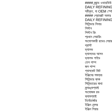
#### ব্র্যান্ড ওভারভিউ
DAILY REFINING একটি প্
স্বীকৃত, যা OEM স্পে
#### প্রোডাক্ট অফার
DAILY REFINING Cum
সিলিন্ডার লিনার
পিস্টন
পিস্টন রিং
প্রধান লেয়ারিং
সংযোগকারী রডের লেয়া
থ্রাস্ট
ভ্যালভ
ভ্যালভের আসন
ভ্যালভ গাইড
তেল পাম্প
জল পাম্প
গ্যাসকেট কিট
ইঞ্জিনের সমন্বয়
সিলিন্ডার ব্লক
সিলিন্ডারের মাথা
ক্র্যাঙ্কশ্যাফ্ট
সংযোজক রড
ক্যামশ্যাফ্ট
টার্বোচার্জার
ইঞ্জিন সেন্সর
ইঞ্জিন গিয়ার