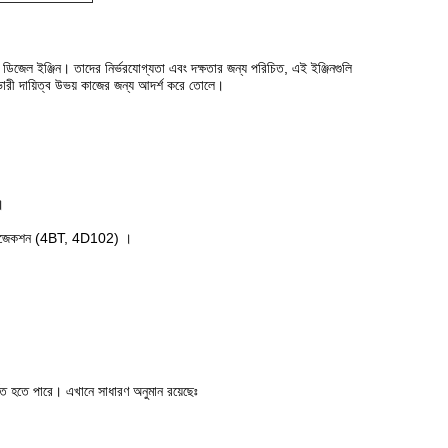
জেল ইঞ্জিন। তাদের নির্ভরযোগ্যতা এবং দক্ষতার জন্য পরিচিত, এই ইঞ্জিনগুলি
ং ভারী দায়িত্ব উভয় কাজের জন্য আদর্শ করে তোলে।
।
ানী ইনজেকশন (4BT, 4D102) ।
তিত হতে পারে। এখানে সাধারণ অনুমান রয়েছেঃ