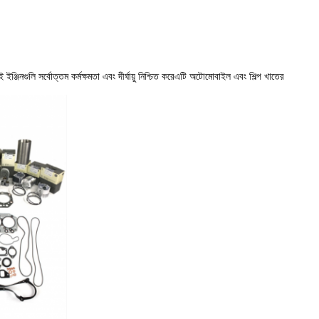
জিনগুলি সর্বোত্তম কর্মক্ষমতা এবং দীর্ঘায়ু নিশ্চিত করেএটি অটোমোবাইল এবং শিল্প খাতের