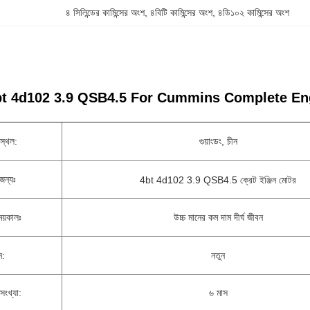
৪ সিলিন্ডের কামিন্সের অংশ
, 
৪বিটি কামিন্সের অংশ
, 
৪ডি১০২ কামিন্সের অংশ
t 4d102 3.9 QSB4.5 For Cummins Complete Engine A
স্থল:
গুয়াংডং, চীন
জন্যঃ
4bt 4d102 3.9 QSB4.5 ক্রেট ইঞ্জিন মোটর
সময়কালঃ
উচ্চ মানের কম দাম দীর্ঘ জীবন
ন:
নতুন
সংখ্যা:
৬ মাস