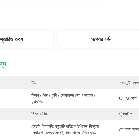
িস্তারিত তথ্য
পণ্যের বর্ণনা
থ্য
চীন
ওয়ারেন্টি সময়
নির্মাণ / শিল্প / কৃষি / জেনারেটর সেট / জাহাজ / 
OEM সেবা::
হ্যান্ডলিং
ডিজেল ইঞ্জিন
সুবিধাদি::
ডেইলি রিফাইনিং ব্র্যান্ডটি যান্ত্রিক ইঞ্জিনের বিস্তৃত 
যোগানের ক্ষমত
যন্ত্রাংশের জন্য টেকসই, উচ্চ-মানের ইঞ্জিন যন্ত