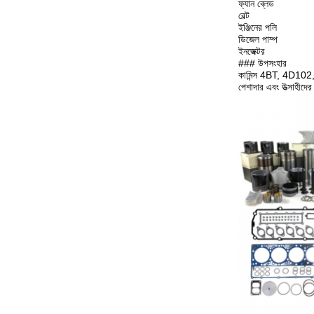
ফ্যান ব্লেড
বেল্ট
ইঞ্জিনের পলি
ডিজেল পাম্প
ইনজেক্টর
### উপসংহার
কামিন্স 4BT, 4D102, 3.
পেশাদার এবং উত্সাহীদের 