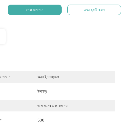
সেরা দাম পান
এখন চ্যাট করুন
ের পরে::
অনলাইন সহায়তা
উপলব্ধ
ভাল মানের এবং কম দাম
া:
500