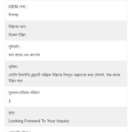
OEM সেবা::
উপলব্ধ
ইঞ্জিনের ধরন::
ডিজেল ইঞ্জিন
সুবিধাদি::
ভাল মানের এবং কম দাম
ভূমিকা::
ডেইলি রিফাইনিং ব্র্যান্ডটি যান্ত্রিক ইঞ্জিনের বিস্তৃত যন্ত্রাংশের জন্য টেকসই, উচ্চ-মানের 
ইঞ্জিন যন্ত
ন্যূনতম চাহিদার পরিমাণ:
1
মূল্য:
Looking Forward To Your Inquiry