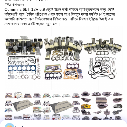
### উপসংহার
Cummins 6BT 12V 5.9 ক্রেট ইঞ্জিন ভারী দায়িত্ব অ্যাপ্লিকেশনের জন্য একটি
শক্তিশালী পছন্দ, দৈনিক পরিশোধন থেকে মানের অংশ বিস্তৃত দ্বারা সমর্থিত।এই ব্র্যান্ডের
অংশগুলি কর্মক্ষমতা এবং নির্ভরযোগ্যতা নিশ্চিত করে, এটিকে ডিজেল ইঞ্জিনের উত্সাহী এবং
পেশাদারদের মধ্যে একটি পছন্দের পছন্দ করে।