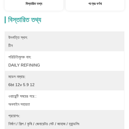
বিস্তারিত তথ্য
পণ্যের বর্ণনা
বিস্তারিত তথ্য
উৎপত্তি স্থল:
চীন
পরিচিতিমুলক নাম:
DAILY REFINING
মডেল নম্বার:
6bt 12v 5.9 12
ওয়ারেন্টি সময়ের পরে::
অনলাইন সহায়তা
প্রয়োগঃ:
নির্মাণ / শিল্প / কৃষি / জেনারেটর সেট / জাহাজ / হ্যান্ডলিং