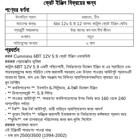
ক্রেট ইঞ্জিন বিক্রয়ের জন্য
পণ্যের বর্ণনা
উৎপত্তি স্থল:
গুয়াংডং, চীন
মডেলের জন্যঃ
6bt 12v 5.9 12 ভালভ কামিন্স ক্রেট ইঞ্জিন মোটর
গ্যারান্টি সময়কালঃ
উচ্চ মানের কম দাম দীর্ঘ জীবন
গুণমান:
নতুন
সাইলেন্সের সংখ্যা:
৬ মাস
প্রবর্তন
### Cummins 6BT 12V 5.9 ক্রেট ইঞ্জিন ওভারভিউ
#### প্রোডাক্টের ভূমিকা
কামিন্স 6BT 12V 5.9 একটি শক্তিশালী, নির্ভরযোগ্য ডিজেল ইঞ্জিন যা এর স্থায়িত্ব এবং
পারফরম্যান্সের জন্য পরিচিত।দক্ষ জ্বালানী সরবরাহ এবং উন্নত পাওয়ার আউটপুট প্রদানএটি
সাধারণত ট্রাক, বাস এবং শিল্প সরঞ্জাম সহ বিভিন্ন অ্যাপ্লিকেশনগুলিতে ব্যবহৃত হয়।
মূল বৈশিষ্ট্য
- ** কনফিগারেশন **: ইনলাইন 6-সিলিন্ডার, 4-ট্যাক্ট ডিজেল ইঞ্জিন
- ** ডিসপ্লেসমেন্ট **: 5.9 লিটার
- ** পাওয়ার আউটপুট **: সাধারণত কনফিগারেশনের উপর নির্ভর করে 160 থেকে 240
অশ্বশক্তি পর্যন্ত
- ** টর্ক**: উচ্চ টর্ক আউটপুট, ভারী দায়িত্ব অ্যাপ্লিকেশন জন্য আদর্শ
- ** ফুয়েল সিস্টেম **: যান্ত্রিক জ্বালানী ইনজেকশন যা নির্ভরযোগ্য কর্মক্ষমতা প্রদান করে
- **কুলিং**: দক্ষ তাপমাত্রা পরিচালনার জন্য জল-কুলিং সিস্টেম
#### প্রযোজ্য মডেল
এই ইঞ্জিনটি সাধারণত পাওয়া যায়ঃ
- ডজ রাম 2500/3500 (1994-2002)