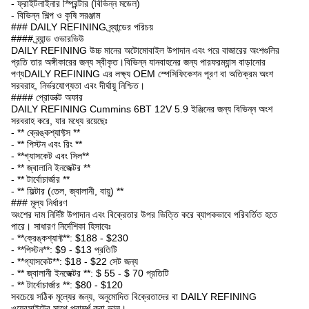
- ফ্রাইটলাইনার স্প্রিন্টার (বিভিন্ন মডেল)
- বিভিন্ন শিল্প ও কৃষি সরঞ্জাম
### DAILY REFINING ব্র্যান্ডের পরিচয়
#### ব্র্যান্ড ওভারভিউ
DAILY REFINING উচ্চ মানের অটোমোবাইল উপাদান এবং পরে বাজারের অংশগুলির
প্রতি তার অঙ্গীকারের জন্য স্বীকৃত।বিভিন্ন যানবাহনের জন্য পারফরম্যান্স বাড়ানোর
পণ্যDAILY REFINING এর লক্ষ্য OEM স্পেসিফিকেশন পূরণ বা অতিক্রম অংশ
সরবরাহ, নির্ভরযোগ্যতা এবং দীর্ঘায়ু নিশ্চিত।
#### প্রোডাক্ট অফার
DAILY REFINING Cummins 6BT 12V 5.9 ইঞ্জিনের জন্য বিভিন্ন অংশ
সরবরাহ করে, যার মধ্যে রয়েছেঃ
- ** ক্রেঙ্কশ্যাফ্টস **
- ** পিস্টন এবং রিং **
- **গ্যাসকেট এবং সিল**
- ** জ্বালানি ইনজেক্টর **
- ** টার্বোচার্জার **
- ** ফিল্টার (তেল, জ্বালানী, বায়ু) **
### মূল্য নির্ধারণ
অংশের দাম নির্দিষ্ট উপাদান এবং বিক্রেতার উপর ভিত্তি করে ব্যাপকভাবে পরিবর্তিত হতে
পারে। সাধারণ নির্দেশিকা হিসাবেঃ
- **ক্রেঙ্কশ্যাফ্ট**: $188 - $230
- **পিস্টন**: $9 - $13 প্রতিটি
- **গ্যাসকেট**: $18 - $22 সেট জন্য
- ** জ্বালানী ইনজেক্টর **: $ 55 - $ 70 প্রতিটি
- ** টার্বোচার্জার **: $80 - $120
সবচেয়ে সঠিক মূল্যের জন্য, অনুমোদিত বিক্রেতাদের বা DAILY REFINING
ওয়েবসাইটের সাথে পরামর্শ করা ভাল।