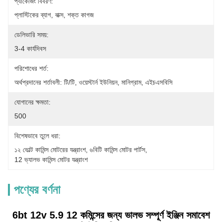
প্যাকেজিং বিবরণ:
প্লাস্টিকের ব্যাগ, বাক্স, শক্ত কাগজ
ডেলিভারি সময়:
3-4 কার্যদিবস
পরিশোধের শর্ত:
অর্থপ্রদানের শর্তাবলী: টি/টি, ওয়েস্টার্ন ইউনিয়ন, মানিগ্রাম, এইচএসবিসি
যোগানের ক্ষমতা:
500
বিশেষভাবে তুলে ধরা:
১২ ভোল্ট কামিন্স মোটরের যন্ত্রাংশ
, 
৬বিটি কামিন্স মোটর পার্টস
, 
12 ভ্যালভ কামিন্স মোটর যন্ত্রাংশ
পণ্যের বর্ণনা
6bt 12v 5.9 12 কমিন্সের জন্য ভালভ সম্পূর্ণ ইঞ্জিন সমাবেশ