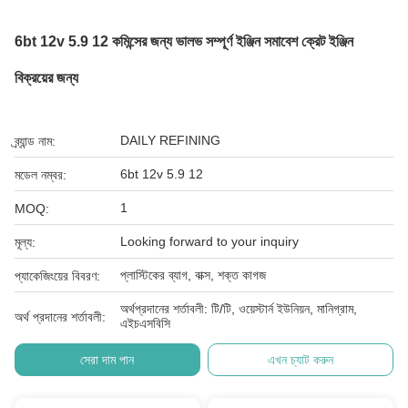
6bt 12v 5.9 12 কমিন্সের জন্য ভালভ সম্পূর্ণ ইঞ্জিন সমাবেশ ক্রেট ইঞ্জিন
বিক্রয়ের জন্য
DAILY REFINING
ব্র্যান্ড নাম:
6bt 12v 5.9 12
মডেল নম্বর:
1
MOQ:
Looking forward to your inquiry
মূল্য:
প্লাস্টিকের ব্যাগ, বাক্স, শক্ত কাগজ
প্যাকেজিংয়ের বিবরণ:
অর্থপ্রদানের শর্তাবলী: টি/টি, ওয়েস্টার্ন ইউনিয়ন, মানিগ্রাম,
অর্থ প্রদানের শর্তাবলী:
এইচএসবিসি
সেরা দাম পান
এখন চ্যাট করুন