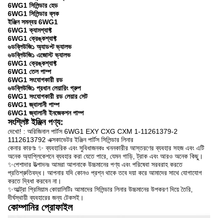
6WG1 সিলিন্ডার হেড
6WG1 সিলিন্ডার ব্লক
ইঞ্জিন সমন্বয় 6WG1
6WG1 ক্যামশ্যাফ্ট
6WG1 ক্রেঙ্কশ্যাফ্ট
৬ডব্লিউজি১ অ্যাডপ্ট ভ্যালভ
৬ডব্লিউজি১ এজোস্ট ভ্যালভ
6WG1 ক্রেঙ্কশ্যাফ্ট
6WG1 তেল পাম্প
6WG1 সংযোগকারী রড
৬ডব্লিউজি১ প্রধান লেয়ারিং গ্রুপ
6WG1 সংযোগকারী রড লেয়ার সেট
6WG1 জ্বালানী পাম্প
6WG1 জ্বালানী ইনজেকশন পাম্প
সংশ্লিষ্ট ইঞ্জিন পণ্য:
দেখো! : অরিজিনাল পার্টস 6WG1 EXY CXG CXM 1-11261379-2
1112613792 এক্সকাভেটর ইঞ্জিন পার্টস সিলিন্ডার লিনার
কেনার কারণঃ ✨ ব্যবহারিক এবং সুবিধাজনকঃ খননকারীর আস্তরণের ব্যবহার সহজ এবং এটি
অনেক অ্যাপ্লিকেশনে ব্যবহার করা যেতে পারে, যেমন গাড়ি, ট্রাক এবং আরও অনেক কিছু।
✨পেশাদার উত্পাদনঃ আমরা আপনাকে উচ্চমানের পণ্য এবং পরিষেবা সরবরাহ করতে
প্রতিশ্রুতিবদ্ধ। আপনার যদি কোনও প্রশ্ন থাকে তবে দয়া করে আমাদের সাথে যোগাযোগ
করতে দ্বিধা করবেন না।
✨আল্ট্রা প্রিমিয়াম কোয়ালিটিঃ আমাদের সিলিন্ডার লিনার উচ্চমানের উপকরণ দিয়ে তৈরি,
দীর্ঘস্থায়ী ব্যবহারের জন্য টেকসই।
কোম্পানির প্রোফাইল