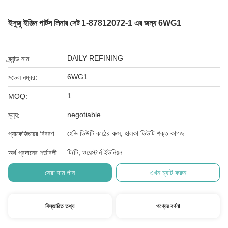
ইসুজু ইঞ্জিন পার্টস লিনার সেট 1-87812072-1 এর জন্য 6WG1
DAILY REFINING
ব্র্যান্ড নাম:
6WG1
মডেল নম্বর:
1
MOQ:
negotiable
মূল্য:
হেভি ডিউটি ​​কাঠের বাক্স, হালকা ডিউটি ​​শক্ত কাগজ
প্যাকেজিংয়ের বিবরণ:
টি/টি, ওয়েস্টার্ন ইউনিয়ন
অর্থ প্রদানের শর্তাবলী:
সেরা দাম পান
এখন চ্যাট করুন
বিস্তারিত তথ্য
পণ্যের বর্ণনা