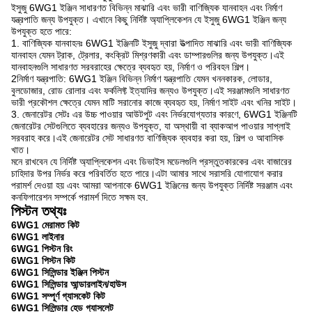
ইসুজু 6WG1 ইঞ্জিন সাধারণত বিভিন্ন মাঝারি এবং ভারী বাণিজ্যিক যানবাহন এবং নির্মাণ
যন্ত্রপাতি জন্য উপযুক্ত। এখানে কিছু নির্দিষ্ট অ্যাপ্লিকেশন যে ইসুজু 6WG1 ইঞ্জিন জন্য
উপযুক্ত হতে পারে:
1. বাণিজ্যিক যানবাহনঃ 6WG1 ইঞ্জিনটি ইসুজু দ্বারা উত্পাদিত মাঝারি এবং ভারী বাণিজ্যিক
যানবাহন যেমন ট্রাক, ট্রেলার, কংক্রিট মিশ্রণকারী এবং ডাম্পারগুলির জন্য উপযুক্ত।এই
যানবাহনগুলি সাধারণত সরবরাহের ক্ষেত্রে ব্যবহৃত হয়, নির্মাণ ও পরিবহন শিল্প।
2নির্মাণ যন্ত্রপাতি: 6WG1 ইঞ্জিন বিভিন্ন নির্মাণ যন্ত্রপাতি যেমন খননকারক, লোডার,
বুলডোজার, রোড রোলার এবং ফর্কলিফ্ট ইত্যাদির জন্যও উপযুক্ত।এই সরঞ্জামগুলি সাধারণত
ভারী প্রকৌশল ক্ষেত্রে যেমন মাটি সরানোর কাজে ব্যবহৃত হয়, নির্মাণ সাইট এবং খনির সাইট।
3. জেনারেটর সেটঃ এর উচ্চ পাওয়ার আউটপুট এবং নির্ভরযোগ্যতার কারণে, 6WG1 ইঞ্জিনটি
জেনারেটর সেটগুলিতে ব্যবহারের জন্যও উপযুক্ত, যা অস্থায়ী বা ব্যাকআপ পাওয়ার সাপ্লাই
সরবরাহ করে।এই জেনারেটর সেট সাধারণত বাণিজ্যিক ব্যবহার করা হয়, শিল্প ও আবাসিক
খাত।
মনে রাখবেন যে নির্দিষ্ট অ্যাপ্লিকেশন এবং ডিভাইস মডেলগুলি প্রস্তুতকারকের এবং বাজারের
চাহিদার উপর নির্ভর করে পরিবর্তিত হতে পারে।এটা আমার সাথে সরাসরি যোগাযোগ করার
পরামর্শ দেওয়া হয় এবং আমরা আপনাকে 6WG1 ইঞ্জিনের জন্য উপযুক্ত নির্দিষ্ট সরঞ্জাম এবং
কনফিগারেশন সম্পর্কে পরামর্শ দিতে সক্ষম হব.
পিস্টন তথ্যঃ
6WG1 মেরামত কিট
6WG1 লাইনার
6WG1 পিস্টন রিং
6WG1 পিস্টন কিট
6WG1 সিলিন্ডার ইঞ্জিন পিস্টন
6WG1 সিলিন্ডার আন্ডারলাইন/হাউস
6WG1 সম্পূর্ণ গ্যাসকেট কিট
6WG1 সিলিন্ডার হেড গ্যাসলেট