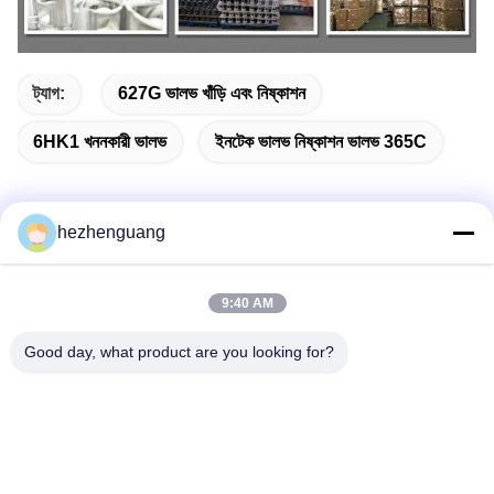
ট্যাগ:
627G ভালভ খাঁড়ি এবং নিষ্কাশন
6HK1 খননকারী ভালভ
ইনটেক ভালভ নিষ্কাশন ভালভ 365C
hezhenguang
দ্রুত যোগাযোগ
9:40 AM
ঠিকানা
Good day, what product are you looking for?
ঠিকানা: ইংফেং মেশিনারি মার্কেট, নং 1192, ঝোংশান অ্যাভিনিউ, তিয়ানহে জেলা,
গুয়াংজু, চীন
টেলিফোন
86--13632344447