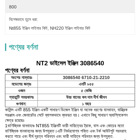
800
বিশেষভাবে তুলে ধরা:
Nt855 ইঞ্জিন লাইনার কিট
, 
NH220 ইঞ্জিন লাইনার কিট
পণ্যের বর্ণনা
NT2 ডাইসেল ইঞ্জিন 3086540
পণ্যের বর্ণনা
অংশের নাম্বারঃ
3086540 6710-21-2210
মডেলের জন্যঃ
এনটি ৮৫৫
ওজন
৫ কেজি
গ্যারান্টি সময়কালঃ
উচ্চ মানের কম দাম দীর্ঘ জীবন
গুণমান:
১ বছর
কামিন্স এনটি 855 ইঞ্জিন একটি সাধারণ ডিজেল ইঞ্জিন যা অনেক ধরণের যানবাহন, যান্ত্রিক
সরঞ্জাম এবং জেনারেটর সেটে ব্যাপকভাবে ব্যবহৃত হয়। এখানে কিছু সাধারণ অ্যাপ্লিকেশন
ক্ষেত্র রয়েছেঃ
1বাণিজ্যিক যানবাহনঃ NT855 ইঞ্জিনটি ভারী দায়িত্বের ট্রাক, বাস এবং কোচের মতো
বাণিজ্যিক যানবাহনের জন্য উপযুক্ত।এটি নির্ভরযোগ্য শক্তি এবং টর্ক আউটপুট সরবরাহ
করতে পারে এবং দীর্ঘ দূরত্ব পরিবহন এবং ভারী দায়িত্ব পরিবহন জন্য উপযুক্ত.