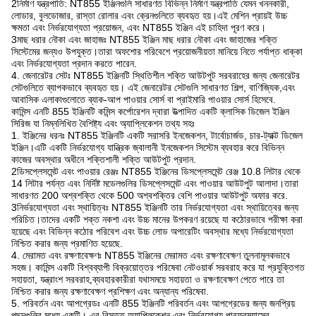
2নির্মাণ যন্ত্রপাতি: NT855 ইঞ্জিনগুলি সাধারণত বিভিন্ন নির্মাণ যন্ত্রপাতি যেমন খননকারী,
লোডার, বুলডোজার, রাস্তা রোলার এবং ক্রেনগুলিতে ব্যবহৃত হয়।এই মেশিন প্রায়ই উচ্চ
ক্ষমতা এবং নির্ভরযোগ্যতা প্রয়োজন, এবং NT855 ইঞ্জিন এই চাহিদা পূরণ করে।
3মাছ ধরার নৌকা এবং জাহাজঃ NT855 ইঞ্জিন মাছ ধরার নৌকা এবং জাহাজের শক্তি
সিস্টেমের জন্যও উপযুক্ত।তারা অফশোর পরিবেশে প্রয়োজনীয়তা মানিয়ে নিতে পর্যাপ্ত ধাক্কা
এবং নির্ভরযোগ্যতা প্রদান করতে পারেন.
4. জেনারেটর সেটঃ NT855 ইঞ্জিনটি স্থিতিশীল শক্তি আউটপুট সরবরাহের জন্য জেনারেটর
সেটগুলিতে ব্যাপকভাবে ব্যবহৃত হয়। এই জেনারেটর সেটগুলি সাধারণত শিল্প, বাণিজ্যিক,এবং
আবাসিক এলাকাগুলোতে ব্যাক-আপ পাওয়ার সোর্স বা প্রাইমারি পাওয়ার সোর্স হিসেবে.
কামিন্স এনটি 855 ইঞ্জিনটি কমিন্স কর্পোরেশন দ্বারা উত্পাদিত একটি ক্লাসিক ডিজেল ইঞ্জিন
সিরিজ যা নিম্নলিখিত বৈশিষ্ট্য এবং অ্যাপ্লিকেশন তথ্য সহঃ
1. ইঞ্জিনের ধরনঃ NT855 ইঞ্জিনটি একটি সরাসরি ইনজেকশন, টার্বোচার্জড, চার-ট্যাক্ট ডিজেল
ইঞ্জিন।এটি একটি নির্ভরযোগ্য যান্ত্রিক জ্বালানী ইনজেকশন সিস্টেম ব্যবহার করে বিভিন্ন
কাজের অবস্থার অধীনে শক্তিশালী শক্তি আউটপুট প্রদান.
2ডিসপ্লেসমেন্ট এবং পাওয়ার রেঞ্জঃ NT855 ইঞ্জিনের ডিসপ্লেসমেন্ট রেঞ্জ 10.8 লিটার থেকে
14 লিটার পর্যন্ত এবং নির্দিষ্ট মডেলগুলির ডিসপ্লেসমেন্ট এবং পাওয়ার আউটপুট আলাদা।তারা
সাধারণত 200 অশ্বশক্তি থেকে 500 অশ্বশক্তির বেশি পাওয়ার আউটপুট অফার করে.
3নির্ভরযোগ্যতা এবং স্থায়িত্বঃ NT855 ইঞ্জিনটি তার নির্ভরযোগ্যতা এবং স্থায়িত্বের জন্য
পরিচিত।তাদের একটি শক্ত নকশা এবং উচ্চ মানের উপকরণ রয়েছে যা কঠোরভাবে পরীক্ষা করা
হয়েছে এবং বিভিন্ন কঠোর পরিবেশ এবং উচ্চ লোড অপারেটিং অবস্থার মধ্যে নির্ভরযোগ্যতা
নিশ্চিত করার জন্য প্রমাণিত হয়েছে.
4. মেরামত এবং রক্ষণাবেক্ষণঃ NT855 ইঞ্জিনের মেরামত এবং রক্ষণাবেক্ষণ তুলনামূলকভাবে
সহজ। কামিন্স একটি বিশ্বব্যাপী বিক্রয়োত্তর পরিষেবা নেটওয়ার্ক সরবরাহ করে যা প্রযুক্তিগত
সহায়তা, যন্ত্রাংশ সরবরাহ,ব্যবহারকারীরা যথাসময়ে সহায়তা ও রক্ষণাবেক্ষণ পেতে পারে তা
নিশ্চিত করার জন্য রক্ষণাবেক্ষণ প্রশিক্ষণ এবং অন্যান্য পরিষেবা.
5. পরিবর্তন এবং আপগ্রেডঃ এনটি 855 ইঞ্জিনটি পরিবর্তন এবং আপগ্রেডের জন্য জনপ্রিয়
পছন্দগুলির মধ্যে একটি। এর বিস্তৃত অ্যাপ্লিকেশন এবং নির্ভরযোগ্য পারফরম্যান্সের