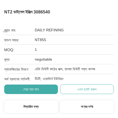
NT2 ডাইসেল ইঞ্জিন 3086540
DAILY REFINING
ব্র্যান্ড নাম:
NT855
মডেল নম্বর:
1
MOQ:
negotiable
মূল্য:
হেভি ডিউটি ​​কাঠের বাক্স, হালকা ডিউটি ​​শক্ত কাগজ
প্যাকেজিংয়ের বিবরণ:
টি/টি, ওয়েস্টার্ন ইউনিয়ন
অর্থ প্রদানের শর্তাবলী:
সেরা দাম পান
এখন চ্যাট করুন
বিস্তারিত তথ্য
পণ্যের বর্ণনা