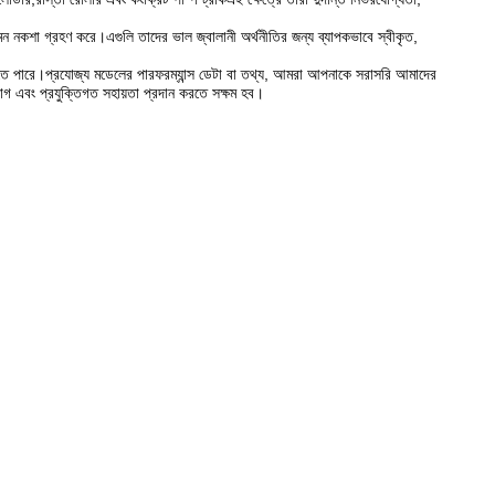
র্গমন নকশা গ্রহণ করে।এগুলি তাদের ভাল জ্বালানী অর্থনীতির জন্য ব্যাপকভাবে স্বীকৃত,
িত হতে পারে।প্রযোজ্য মডেলের পারফরম্যান্স ডেটা বা তথ্য, আমরা আপনাকে সরাসরি আমাদের
োগ এবং প্রযুক্তিগত সহায়তা প্রদান করতে সক্ষম হব।