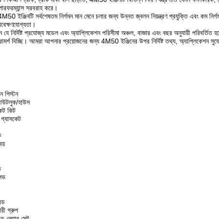
 পারফরম্যান্স সরবরাহ করে।
ঃ 4M50 ইঞ্জিনটি সর্বশেষতম নির্গমন মান মেনে চলার জন্য উন্নত জ্বলন নিয়ন্ত্রণ প্রযুক্তি এবং কম নি
ণাবেক্ষণযোগ্যতা।
ন যে নির্দিষ্ট প্রযোজ্য মডেল এবং অ্যাপ্লিকেশন পরিসীমা অঞ্চল, বাজার এবং বছর অনুযায়ী পরিবর্ত
মর্শ দিচ্ছি। আমরা আপনার প্রয়োজনের জন্য 4M50 ইঞ্জিনের উপর নির্দিষ্ট তথ্য, অ্যাপ্লিকেশন সুয
ন পিস্টন
আউটলুক/হাউস
কেট কিট
গ্যাসকেট
ক
য়
ভ
লভ
রড
ী গ্রুপ
ড লেয়ার সেট