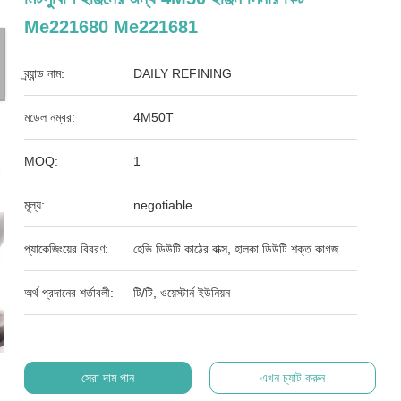
Me221680 Me221681
ব্র্যান্ড নাম:
DAILY REFINING
মডেল নম্বর:
4M50T
MOQ:
1
মূল্য:
negotiable
প্যাকেজিংয়ের বিবরণ:
হেভি ডিউটি ​​কাঠের বাক্স, হালকা ডিউটি ​​শক্ত কাগজ
অর্থ প্রদানের শর্তাবলী:
টি/টি, ওয়েস্টার্ন ইউনিয়ন
সেরা দাম পান
এখন চ্যাট করুন