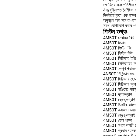
স্থায়িত্ব এবং গতিশীল
4প্রযুক্তিগত বৈশিষ্ট্য
নির্ভরযোগ্যতা এবং রক্ষ
অনুগ্রহ করে মনে রাখবে
সাথে যোগাযোগ করার পরা
পিস্টন তথ্যঃ
4M50T মেরামত কিট
4M50T লিনার
4M50T পিস্টন রিং
4M50T পিস্টন কিট
4M50T সিলিন্ডার ইঞ্জি
4M50T সিলিন্ডারের 
4M50T সম্পূর্ণ গ্যাস
4N50T সিলিন্ডার হেড 
4M50T সিলিন্ডার হেড
4M50T সিলিন্ডার ব্ল
4M50T ইঞ্জিনের সমন্ব
4M50T ক্যামশ্যাফ্ট
4M50T ক্রেঙ্কশ্যাফ্ট
4M50T ইনটেক ভাল
4M50T এক্সজাস ভ্যা
4M50T ক্রেঙ্কশ্যাফ্ট
4M50T তেল পাম্প
4M50T সংযোগকারী 
4M50T প্রধান বহনকার
৪এম৫০টি সংযোগকারী র