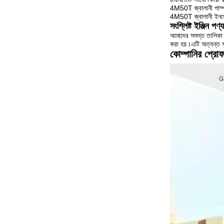
4M50T জ্বালানী পাম্
4M50T জ্বালানী ইনজ
সংশ্লিষ্ট ইঞ্জিন পণ্
আমাদের সমস্ত তালিকা এ
করা হয়।এটি অত্যন্ত 
কোম্পানির প্রো