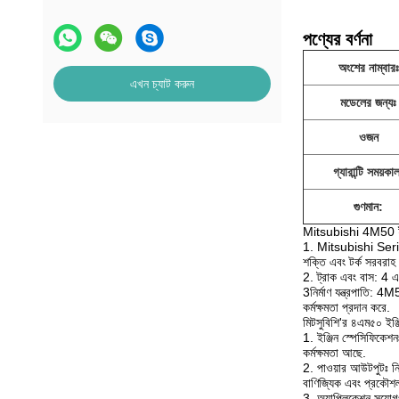
পণ্যের বর্ণনা
অংশের নাম্বারঃ
এখন চ্যাট করুন
মডেলের জন্যঃ
ওজন
গ্যারান্টি সময়কা
গুণমান:
Mitsubishi 4M50 ইঞ্জি
1. Mitsubishi Serik
শক্তি এবং টর্ক সরবরা
2. ট্রাক এবং বাস: 4 এ
3নির্মাণ যন্ত্রপাতি: 4M
কর্মক্ষমতা প্রদান করে.
মিটসুবিশি'র ৪এম৫০ ইঞ্
1. ইঞ্জিন স্পেসিফিকেশ
কর্মক্ষমতা আছে.
2. পাওয়ার আউটপুটঃ নি
বাণিজ্যিক এবং প্রকৌশল
3. অ্যাপ্লিকেশন সুযোগঃ