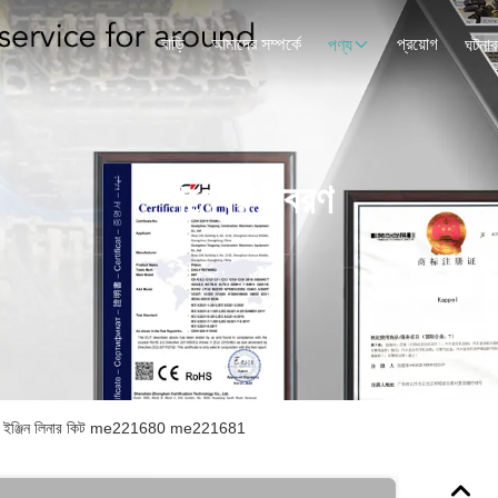
বাড়ি
আমাদের সম্পর্কে
প্রয়োগ
পণ্য
ঘটনাব
পণ্যের বিবরণ
4M50 ইঞ্জিন লিনার কিট me221680 me221681