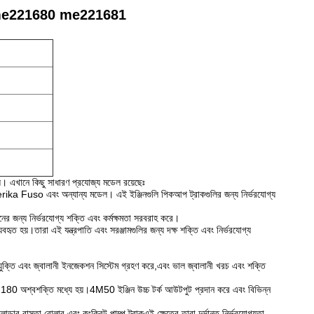
 কিট me221680 me221681
়। এখানে কিছু সাধারণ প্রযোজ্য মডেল রয়েছেঃ
a Fuso এবং অন্যান্য মডেল। এই ইঞ্জিনগুলি পিকআপ ট্রাকগুলির জন্য নির্ভরযোগ্য
র জন্য নির্ভরযোগ্য শক্তি এবং কর্মক্ষমতা সরবরাহ করে।
যবহৃত হয়।তারা এই যন্ত্রপাতি এবং সরঞ্জামগুলির জন্য দক্ষ শক্তি এবং নির্ভরযোগ্য
রযুক্তি এবং জ্বালানী ইনজেকশন সিস্টেম গ্রহণ করে,এবং ভাল জ্বালানী খরচ এবং শক্তি
ং 180 অশ্বশক্তি মধ্যে হয়।4M50 ইঞ্জিন উচ্চ টর্ক আউটপুট প্রদান করে এবং বিভিন্ন
ার,রাস্তা রোলার এবং কংক্রিট পাম্প ট্রাকএই ক্ষেত্রে তারা দুর্দান্ত নির্ভরযোগ্যতা,