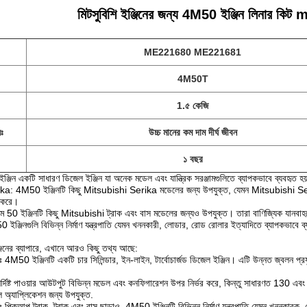
মিটসুবিশি ইঞ্জিনের জন্য 4M50 ইঞ্জিন লিনার
ME221680 ME221681
4M50T
1.৫ কেজি
লঃ
উচ্চ মানের কম দাম দীর্ঘ জীবন
১ বছর
ন একটি সাধারণ ডিজেল ইঞ্জিন যা অনেক মডেল এবং যান্ত্রিক সরঞ্জামগুলিতে ব্যাপকভাবে ব্যবহৃত হয
a: 4M50 ইঞ্জিনটি কিছু Mitsubishi Serika মডেলের জন্য উপযুক্ত, যেমন Mitsubishi Serik
হ করে।
ম 50 ইঞ্জিনটি কিছু Mitsubishi ট্রাক এবং বাস মডেলের জন্যও উপযুক্ত। তারা বাণিজ্যিক যানবাহনে
50 ইঞ্জিনগুলি বিভিন্ন নির্মাণ যন্ত্রপাতি যেমন খননকারী, লোডার, রোড রোলার ইত্যাদিতে ব্যাপকভাবে ব্
জিনের ব্যাপারে, এখানে আরও কিছু তথ্য আছে:
নঃ 4M50 ইঞ্জিনটি একটি চার সিলিন্ডার, ইন-লাইন, টার্বোচার্জড ডিজেল ইঞ্জিন। এটি উন্নত জ্বলন প্
র্দিষ্ট পাওয়ার আউটপুট বিভিন্ন মডেল এবং কনফিগারেশন উপর নির্ভর করে, কিন্তু সাধারণত 130 এব
 অ্যাপ্লিকেশন জন্য উপযুক্ত.
 পিকআপ ট্রাক, ট্রাক এবং বাস ছাড়াও, 4M50 ইঞ্জিনটি বিভিন্ন নির্মাণ যন্ত্রপাতি যেমন খননকারক, লোড