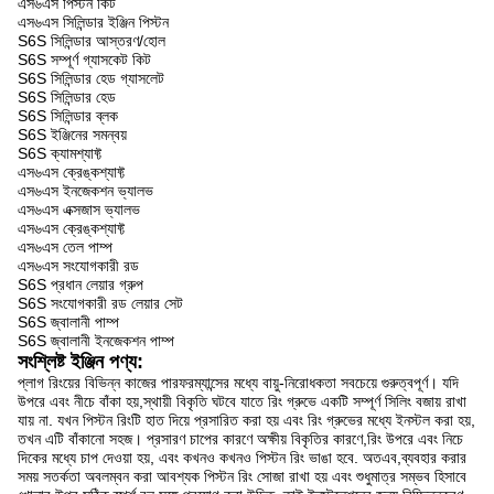
এস৬এস পিস্টন কিট
এস৬এস সিলিন্ডার ইঞ্জিন পিস্টন
S6S সিলিন্ডার আস্তরণ/হোল
S6S সম্পূর্ণ গ্যাসকেট কিট
S6S সিলিন্ডার হেড গ্যাসলেট
S6S সিলিন্ডার হেড
S6S সিলিন্ডার ব্লক
S6S ইঞ্জিনের সমন্বয়
S6S ক্যামশ্যাফ্ট
এস৬এস ক্রেঙ্কশ্যাফ্ট
এস৬এস ইনজেকশন ভ্যালভ
এস৬এস এক্সজাস ভ্যালভ
এস৬এস ক্রেঙ্কশ্যাফ্ট
এস৬এস তেল পাম্প
এস৬এস সংযোগকারী রড
S6S প্রধান লেয়ার গ্রুপ
S6S সংযোগকারী রড লেয়ার সেট
S6S জ্বালানী পাম্প
S6S জ্বালানী ইনজেকশন পাম্প
সংশ্লিষ্ট ইঞ্জিন পণ্য:
প্লাগ রিংয়ের বিভিন্ন কাজের পারফরম্যান্সের মধ্যে বায়ু-নিরোধকতা সবচেয়ে গুরুত্বপূর্ণ। যদি
উপরে এবং নীচে বাঁকা হয়,স্থায়ী বিকৃতি ঘটবে যাতে রিং গ্রুভে একটি সম্পূর্ণ সিলিং বজায় রাখা
যায় না. যখন পিস্টন রিংটি হাত দিয়ে প্রসারিত করা হয় এবং রিং গ্রুভের মধ্যে ইনস্টল করা হয়,
তখন এটি বাঁকানো সহজ। প্রসারণ চাপের কারণে অক্ষীয় বিকৃতির কারণে,রিং উপরে এবং নিচে
দিকের মধ্যে চাপ দেওয়া হয়, এবং কখনও কখনও পিস্টন রিং ভাঙা হবে. অতএব,ব্যবহার করার
সময় সতর্কতা অবলম্বন করা আবশ্যক পিস্টন রিং সোজা রাখা হয় এবং শুধুমাত্র সম্ভব হিসাবে