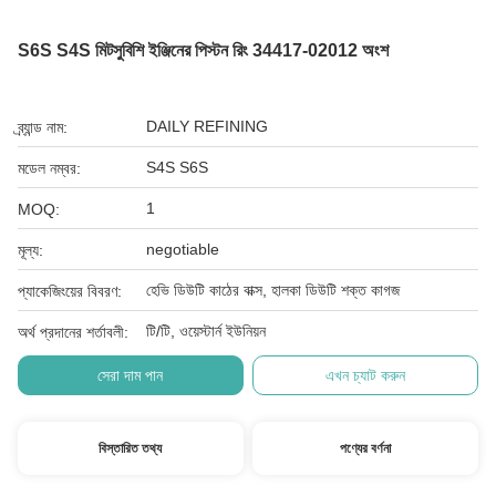
S6S S4S মিটসুবিশি ইঞ্জিনের পিস্টন রিং 34417-02012 অংশ
DAILY REFINING
ব্র্যান্ড নাম:
S4S S6S
মডেল নম্বর:
1
MOQ:
negotiable
মূল্য:
হেভি ডিউটি ​​কাঠের বাক্স, হালকা ডিউটি ​​শক্ত কাগজ
প্যাকেজিংয়ের বিবরণ:
টি/টি, ওয়েস্টার্ন ইউনিয়ন
অর্থ প্রদানের শর্তাবলী:
সেরা দাম পান
এখন চ্যাট করুন
বিস্তারিত তথ্য
পণ্যের বর্ণনা