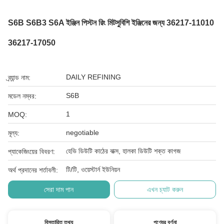
S6B S6B3 S6A ইঞ্জিন পিস্টন রিং মিটসুবিশি ইঞ্জিনের জন্য 36217-11010
36217-17050
DAILY REFINING
ব্র্যান্ড নাম:
S6B
মডেল নম্বর:
1
MOQ:
negotiable
মূল্য:
হেভি ডিউটি ​​কাঠের বাক্স, হালকা ডিউটি ​​শক্ত কাগজ
প্যাকেজিংয়ের বিবরণ:
টি/টি, ওয়েস্টার্ন ইউনিয়ন
অর্থ প্রদানের শর্তাবলী:
সেরা দাম পান
এখন চ্যাট করুন
বিস্তারিত তথ্য
পণ্যের বর্ণনা