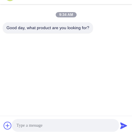
9:34 AM
Good day, what product are you looking for?
ট্যাগ:
6115-10-1001 সিলিন্ডার হেড
S6D125 ইঞ্জিন সিলিন্ডার হেড
ইঞ্জিন সিলিন্ডার হেড D87E
দ্রুত যোগাযোগ
ঠিকানা
ঠিকানা: ইংফেং মেশিনারি মার্কেট, নং 1192, ঝোংশান অ্যাভিনিউ, তিয়ানহে জেলা,
গুয়াংজু, চীন