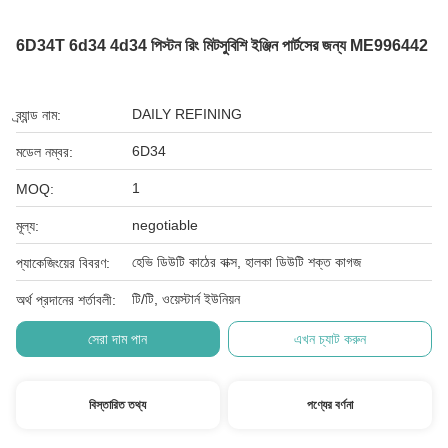
6D34T 6d34 4d34 পিস্টন রিং মিটসুবিশি ইঞ্জিন পার্টসের জন্য ME996442
DAILY REFINING
ব্র্যান্ড নাম:
6D34
মডেল নম্বর:
1
MOQ:
negotiable
মূল্য:
হেভি ডিউটি ​​কাঠের বাক্স, হালকা ডিউটি ​​শক্ত কাগজ
প্যাকেজিংয়ের বিবরণ:
টি/টি, ওয়েস্টার্ন ইউনিয়ন
অর্থ প্রদানের শর্তাবলী:
সেরা দাম পান
এখন চ্যাট করুন
বিস্তারিত তথ্য
পণ্যের বর্ণনা