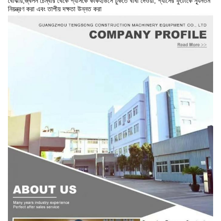
বোঝায়,জ্বলন চেম্বার থেকে গ্যাসকে কার্কহাউসে ঢুকতে বাধা দেওয়া, গ্যাসের ফুটোকে ন্যূনতম
নিয়ন্ত্রণ করা এবং তাপীয় দক্ষতা উন্নত করা