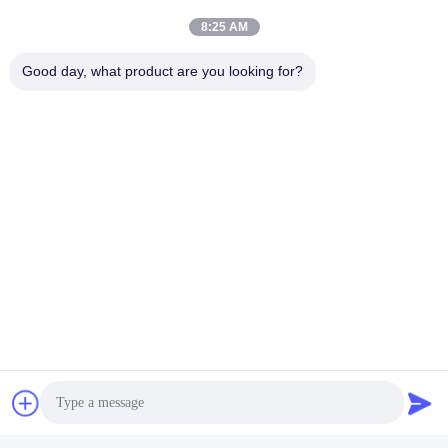
8:25 AM
Good day, what product are you looking for?
ট্যাগ:
6115-10-1001 সিলিন্ডার হেড
S6D125 ইঞ্জিন সিলিন্ডার হেড
ইঞ্জিন সিলিন্ডার হেড D87E
দ্রুত যোগাযোগ
ঠিকানা
ঠিকানা: ইংফেং মেশিনারি মার্কেট, নং 1192, ঝোংশান অ্যাভিনিউ, তিয়ানহে জেলা,
গুয়াংজু, চীন
টেলিফোন