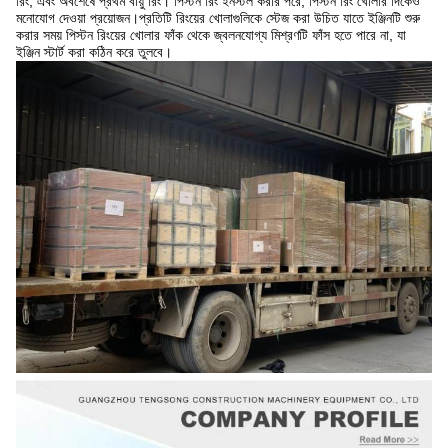
রিং, এবং অবশেষে প্রথম বায়ু রিং। পিস্টন রিং ইনস্টল করার পরে, পিস্টন রিং খোলার দিকেও
মনোযোগ দেওয়া প্রয়োজন।প্রতিটি রিংয়ের খোলাগুলিকে স্টেজ করা উচিত যাতে ইঞ্জিনটি শুরু
করার সময় পিস্টন রিংয়ের খোলার ফাঁক থেকে জ্বলনযোগ্য মিশ্রণটি ফাঁস হতে পারে না, যা
ইঞ্জিন স্টার্ট করা কঠিন করে তুলবে।