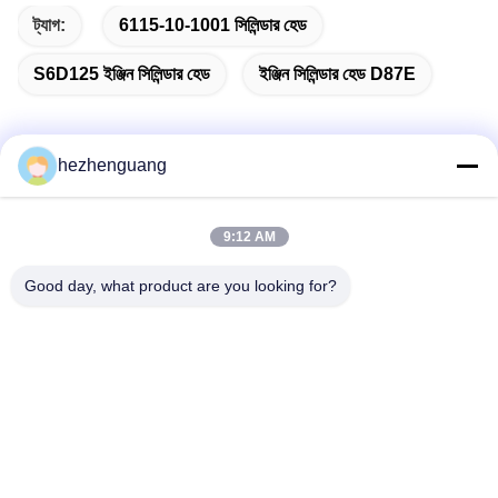
ট্যাগ:
6115-10-1001 সিলিন্ডার হেড
S6D125 ইঞ্জিন সিলিন্ডার হেড
ইঞ্জিন সিলিন্ডার হেড D87E
hezhenguang
দ্রুত যোগাযোগ
9:12 AM
ঠিকানা
Good day, what product are you looking for?
ঠিকানা: ইংফেং মেশিনারি মার্কেট, নং 1192, ঝোংশান অ্যাভিনিউ, তিয়ানহে জেলা,
গুয়াংজু, চীন
টেলিফোন
86--13632344447
ই-মেইল
TS@enginespiston.com