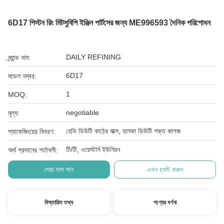
6D17 পিস্টন রিং মিটসুবিশি ইঞ্জিন পার্টসের জন্য ME996593 দৈনিক পরিশোধন
DAILY REFINING
ব্র্যান্ড নাম:
6D17
মডেল নম্বর:
1
MOQ:
negotiable
মূল্য:
হেভি ডিউটি ​​কাঠের বাক্স, হালকা ডিউটি ​​শক্ত কাগজ
প্যাকেজিংয়ের বিবরণ:
টি/টি, ওয়েস্টার্ন ইউনিয়ন
অর্থ প্রদানের শর্তাবলী:
সেরা দাম পান
এখন চ্যাট করুন
বিস্তারিত তথ্য
পণ্যের বর্ণনা