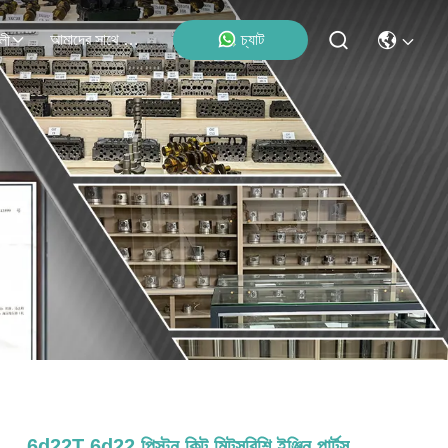
আমাদের সাথে যোগাযোগ
চ্যাট
লী
6d22T 6d22 পিস্টন কিট মিটসুবিশি ইঞ্জিন পার্টস