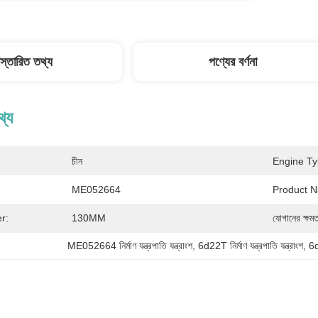
িস্তারিত তথ্য
পণ্যের বর্ণনা
থ্য
চীন
Engine Ty
ME052664
Product 
r:
130MM
যোগানের ক্ষমত
ME052664 নির্মাণ যন্ত্রপাতি যন্ত্রাংশ
, 
6d22T নির্মাণ যন্ত্রপাতি যন্ত্রাংশ
, 
6d