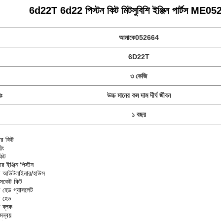
6d22T 6d22 পিস্টন কিট মিটসুবিশি ইঞ্জিন পার্টস ME05266
আমাকে052664
6D22T
৩ কেজি
লঃ
উচ্চ মানের কম দাম দীর্ঘ জীবন
১ বছর
র কিট
িং
িট
ইঞ্জিন পিস্টন
র আউটলাইনার/হাউস
সকেট কিট
হেড গ্যাসলেট
 হেড
 ব্লক
ন্বয়