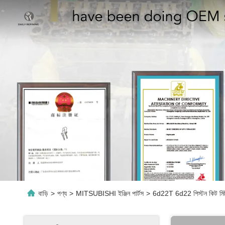
বাড়ি
>
পণ্য
>
MITSUBISHI ইঞ্জিন পার্টস
>
6d22T 6d22 পিস্টন কিট মিটসুব