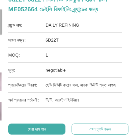
ME052664 ডেইলি রিফাইনিং ব্র্যান্ডের জন্য
ব্র্যান্ড নাম:
DAILY REFINING
মডেল নম্বর:
6D22T
MOQ:
1
মূল্য:
negotiable
প্যাকেজিংয়ের বিবরণ:
হেভি ডিউটি ​​কাঠের বাক্স, হালকা ডিউটি ​​শক্ত কাগজ
অর্থ প্রদানের শর্তাবলী:
টি/টি, ওয়েস্টার্ন ইউনিয়ন
সেরা দাম পান
এখন চ্যাট করুন