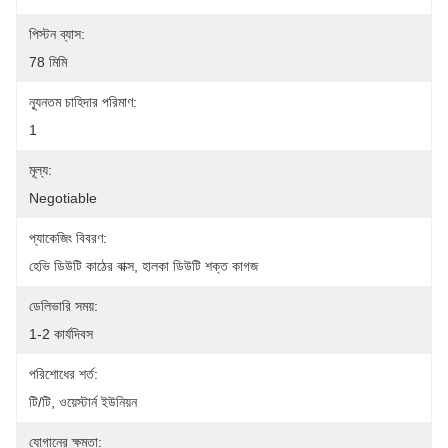
পিস্টন ব্যাস:
78 মিমি
ন্যূনতম চাহিদার পরিমাণ:
1
মূল্য:
Negotiable
প্যাকেজিং বিবরণ:
হেভি ডিউটি ​​কাঠের বাক্স, হালকা ডিউটি ​​শক্ত কাগজ
ডেলিভারি সময়:
1-2 কার্যদিবস
পরিশোধের শর্ত:
টি/টি, ওয়েস্টার্ন ইউনিয়ন
যোগানের ক্ষমতা: