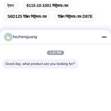
ট্যাগ:
6115-10-1001 সিলিন্ডার হেড
S6D125 ইঞ্জিন সিলিন্ডার হেড
ইঞ্জিন সিলিন্ডার হেড D87E
hezhenguang
দ্রুত যোগাযোগ
1:47 PM
ঠিকানা
Good day, what product are you looking for?
ঠিকানা: ইংফেং মেশিনারি মার্কেট, নং 1192, ঝোংশান অ্যাভিনিউ, তিয়ানহে জেলা,
গুয়াংজু, চীন
টেলিফোন
86--13632344447
ই-মেইল
TS@enginespiston.com