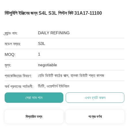
মিটসুবিশি ইঞ্জিনের জন্য S4L S3L পিস্টন কিট 31A17-11100
DAILY REFINING
ব্র্যান্ড নাম:
S3L
মডেল নম্বর:
1
MOQ:
negotiable
মূল্য:
হেভি ডিউটি ​​কাঠের বাক্স, হালকা ডিউটি ​​শক্ত কাগজ
প্যাকেজিংয়ের বিবরণ:
টি/টি, ওয়েস্টার্ন ইউনিয়ন
অর্থ প্রদানের শর্তাবলী:
সেরা দাম পান
এখন চ্যাট করুন
বিস্তারিত তথ্য
পণ্যের বর্ণনা