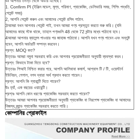
উঃ আপনার তদন্ত থেকে অর্ডার এসেছে।
1. Confirm PI (ইঞ্জিন মডেল, মূল্য, পরিমাণ, প্যাকেজিং, ডেলিভারি সময়, শিপিং পদ্ধতি,
পেমেন্ট সময়)
2, আপনি পেমেন্ট করুন এবং আমাদের পেমেন্ট রসিদ পাঠান.
3আমরা যখন আপনার পেমেন্ট পাই, তখন আমরা পণ্য প্রস্তুত করতে শুরু করি। (যদি
আমাদের কাছে স্টক থাকে, তাহলে পণ্যগুলি 48 থেকে 72 ঘন্টার মধ্যে পাঠানো হবে।
4আমরা আপনার ব্যালেন্স পাওয়ার পর জাহাজ পাঠাবো। আপনি যখন পণ্য পাবেন এবং সন্তুষ্ট
হবেন, আপনি অর্ডারটি সম্পন্ন করবেন।
প্রশ্ন: MOQ কত?
উত্তরঃ আমরা নমুনা সরবরাহ করি এবং আপনার প্রয়োজনীয়তা অনুযায়ী ব্যবস্থা করব।
প্রশ্ন: কিভাবে টাকা দিতে হবে?
উত্তরঃ পিআই নিশ্চিত করার পরে, আপনি আলিবাবা কমার্স, আশ্বাস টি / টি, ওয়েস্টার্ন
ইউনিয়ন, পেপাল, নগদ দ্বারা অর্থ প্রদান করতে পারেন।
প্রশ্ন: আপনি কি গ্যারান্টি দিতে পারেন?
উঃ হ্যাঁ, এক বছরের ওয়ারেন্টি।
প্রশ্নঃ আপনি কোন ধরণের প্যাকেজিং সরবরাহ করতে পারেন?
উত্তরঃ আমরা আপনার প্রয়োজনীয়তা অনুযায়ী প্যাকেজিং বা নিরপেক্ষ প্যাকেজিং বা আমাদের
নিজস্ব ব্র্যান্ড প্যাকেজিং সরবরাহ করতে পারি।
কোম্পানির প্রোফাইল