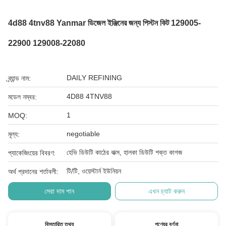
4d88 4tnv88 Yanmar ডিজেল ইঞ্জিনের জন্য পিস্টন কিট 129005-
22900 129008-22080
DAILY REFINING
ব্র্যান্ড নাম:
4D88 4TNV88
মডেল নম্বর:
1
MOQ:
negotiable
মূল্য:
হেভি ডিউটি ​​কাঠের বাক্স, হালকা ডিউটি ​​শক্ত কাগজ
প্যাকেজিংয়ের বিবরণ:
টি/টি, ওয়েস্টার্ন ইউনিয়ন
অর্থ প্রদানের শর্তাবলী:
সেরা দাম পান
এখন চ্যাট করুন
বিস্তারিত তথ্য
পণ্যের বর্ণনা