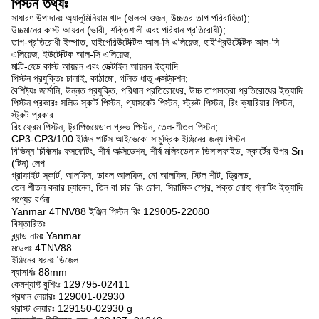
পিস্টন তথ্যঃ
সাধারণ উপাদানঃ অ্যালুমিনিয়াম খাদ (হালকা ওজন, উচ্চতর তাপ পরিবাহিতা);
উচ্চমানের কাস্ট আয়রন (ভারী, শক্তিশালী এবং পরিধান প্রতিরোধী);
তাপ-প্রতিরোধী ইস্পাত, হাইপেরিউটেক্টিক আল-সি এলিয়েজ, হাইপ্রিউটেক্টিক আল-সি
এলিয়েজ, ইউটেক্টিক আল-সি এলিয়েজ,
মাল্টি-হেড কাস্ট আয়রন এবং ডেক্টাইল আয়রন ইত্যাদি
পিস্টন প্রযুক্তিঃ ঢালাই, কাঠামো, গলিত ধাতু এক্সট্রুশন;
বৈশিষ্ট্যঃ জার্মানি, উন্নত প্রযুক্তি, পরিধান প্রতিরোধের, উচ্চ তাপমাত্রা প্রতিরোধের ইত্যাদি
পিস্টন প্রকারঃ সলিড স্কার্ট পিস্টন, গ্যাসকেট পিস্টন, স্ট্রুট পিস্টন, রিং ক্যারিয়ার পিস্টন,
স্ট্রুট প্রকার
রিং ফ্রেম পিস্টন, ট্রাপিজয়েডাল গ্রুভ পিস্টন, তেল-শীতল পিস্টন;
CP3-CP3/100 ইঞ্জিন পার্টস আইভেকো সামুদ্রিক ইঞ্জিনের জন্য পিস্টন
বিভিন্ন চিকিত্সাঃ ফসফেটিং, শীর্ষ অক্সিডেশন, শীর্ষ মলিবডেনাম ডিসালফাইড, স্কার্টের উপর Sn
(টিন) লেপ
গ্রাফাইট স্কার্ট, আলফিন, ডাবল আলফিন, নো আলফিন, স্টিল শীট, ড্রিলড,
তেল শীতল করার চ্যানেল, তিন বা চার রিং রোল, সিরামিক স্প্রে, শক্ত লোহা প্লাটিং ইত্যাদি
পণ্যের বর্ণনা
Yanmar 4TNV88 ইঞ্জিন পিস্টন রিং 129005-22080
বিস্তারিতঃ
ব্র্যান্ড নামঃ Yanmar
মডেলঃ 4TNV88
ইঞ্জিনের ধরনঃ ডিজেল
ব্যাসার্ধঃ 88mm
কেমশ্যাফ্ট বুশিংঃ 129795-02411
প্রধান লেয়ারঃ 129001-02930
থ্রাস্ট লেয়ারঃ 129150-02930 g