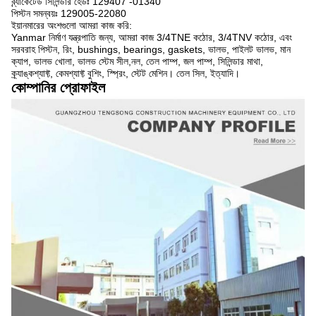
ব্র্যাকেটেড সিলিন্ডার হেডঃ 129407 -01340
পিস্টন সমন্বয়ঃ 129005-22080
ইয়ানমারের অংশগুলো আমরা কাজ করি:
Yanmar নির্মাণ যন্ত্রপাতি জন্য, আমরা কাজ 3/4TNE কঠোর, 3/4TNV কঠোর, এবং
সরবরাহ পিস্টন, রিং, bushings, bearings, gaskets, ভালভ, পাইলট ভালভ, মান
ক্যাপ, ভালভ খোলা, ভালভ স্টেম সীল,নল, তেল পাম্প, জল পাম্প, সিলিন্ডার মাথা,
ক্র্যাঙ্কশ্যাফ্ট, কেমশ্যাফ্ট বুশিং, স্প্রিং, স্টেট মেশিন। তেল সিল, ইত্যাদি।
কোম্পানির প্রোফাইল