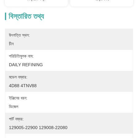
বিস্তারিত তথ্য
উৎপত্তি স্থল:
চীন
পরিচিতিমুলক নাম:
DAILY REFINING
মডেল নম্বার:
4D88 4TNV88
ইঞ্জিনের ধরন:
ডিজেল
পার্ট নম্বর:
129005-22900 129008-22080