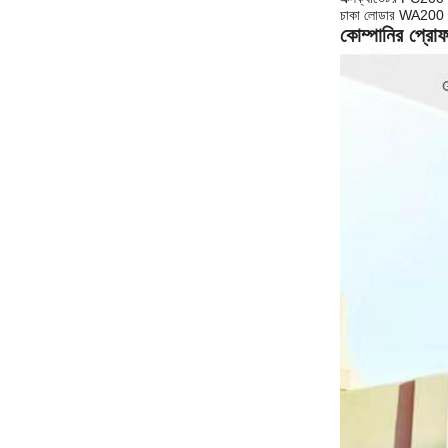
চাকা লোডার WA2
কোম্পানির প্রো