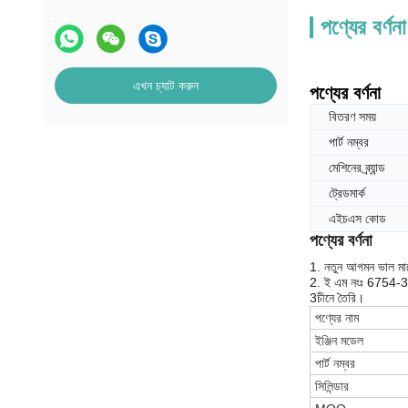
পণ্যের বর্ণনা
এখন চ্যাট করুন
পণ্যের বর্ণনা
বিতরণ সময়
পার্ট নম্বর
মেশিনের ব্র্যান্ড
ট্রেডমার্ক
এইচএস কোড
পণ্যের বর্ণনা
1. নতুন আগমন ভাল ম
2. ই এম নংঃ 6754
3চীনে তৈরি।
পণ্যের নাম
ইঞ্জিন মডেল
পার্ট নম্বর
সিলিন্ডার