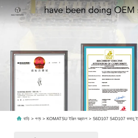
বাড়ি
>
পণ্য
>
KOMATSU ইঞ্জিন যন্ত্রাংশ
>
S6D107 S4D107 কমাতু ইঞ্জ