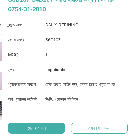
6754-31-2010
ব্র্যান্ড নাম:
DAILY REFINING
মডেল নম্বর:
S6D107
MOQ:
1
মূল্য:
negotiable
প্যাকেজিংয়ের বিবরণ:
হেভি ডিউটি ​​কাঠের বাক্স, হালকা ডিউটি ​​শক্ত কাগজ
অর্থ প্রদানের শর্তাবলী:
টি/টি, ওয়েস্টার্ন ইউনিয়ন
সেরা দাম পান
এখন চ্যাট করুন