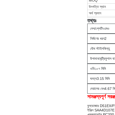
MOQ
উৎপত্তি স্থান
অর্থ প্রদান
তথ্যঃ
লেপ/প্লেটিং
এমও
নির্মাণের ধরন
2
যৌথ স্টাইল
কিন্তু
উপাদান
সেন্ট্রিফুগাল 
ওডি
১০৭ মিমি
ঘনত্ব
3.15 মিমি
দেয়ালের বেধ
4.67 মি
সামঞ্জস্যপূর্ণ
বুলডোজার D51EX/
ইঞ্জিন SAA4D10
এক্সক্যাভেটর P