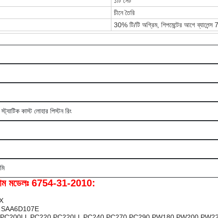
১টি সেট
চীনে তৈরি
30% টি/টি অগ্রিম, শিপমেন্টের আগে ব্যালেন্
বা স্ট্যাটিক কাস্ট লোহার পিস্টন রিং
মি
 সরঞ্জাম মডেলঃ 6754-31-2010:
PX
7E SAA6D107E
C200 PC200LL PC220 PC220LL PC240 PC270 PC290 PW180 PW200 PW2