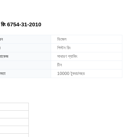
টন রিং 6754-31-2010
রন
ডিজেল
ম
পিস্টন রিং
্যাকেজ
সাধারণ প্যাকিং
চীন
ষমতা
10000 টুকরা/বছর