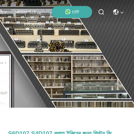
আমাদের সাথে যোগাযোগ
চ্যাট
লী
S6D107 S4D107 কমাতু ইঞ্জিনের জন্য পিস্টন রিং