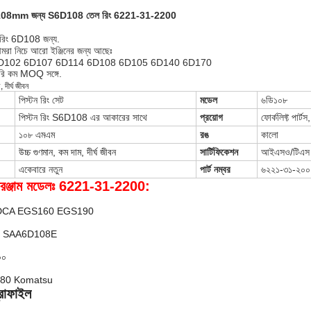
ার 108mm জন্য S6D108 তেল রিং 6221-31-2200
ল রিং 6D108 জন্য.
আমরা নিচে আরো ইঞ্জিনের জন্য আছেঃ
D102 6D107 6D114 6D108 6D105 6D140 6D170
সরি কম MOQ সঙ্গে.
 দীর্ঘ জীবন
পিস্টন রিং সেট
মডেল
৬ডি১০৮
পিস্টন রিং S6D108 এর আকারের সাথে
প্রয়োগ
ফোর্কলিফ্ট পার্ট
১০৮ এমএম
রঙ
কালো
উচ্চ গুণমান, কম দাম, দীর্ঘ জীবন
সার্টিফিকেশন
আইএসও/টিএস
একেবারে নতুন
পার্ট নম্বর
৬২২১-৩১-২০০
্ণ সরঞ্জাম মডেলঃ 6221-31-2200:
টর DCA EGS160 EGS190
08 SAA6D108E
০০
A380 Komatsu
্রোফাইল