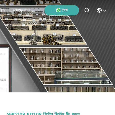
আমাদের সাথে যোগাযোগ
চ্যাট
লী
S6D108 6D108 পিস্টন পিস্টন রিং জন্য