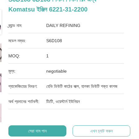
Komatsu ইঞ্জিন 6221-31-2200
ব্র্যান্ড নাম:
DAILY REFINING
মডেল নম্বর:
S6D108
MOQ:
1
মূল্য:
negotiable
প্যাকেজিংয়ের বিবরণ:
হেভি ডিউটি ​​কাঠের বাক্স, হালকা ডিউটি ​​শক্ত কাগজ
অর্থ প্রদানের শর্তাবলী:
টি/টি, ওয়েস্টার্ন ইউনিয়ন
সেরা দাম পান
এখন চ্যাট করুন