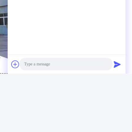
Photo
Video Call
Audio Call