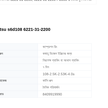
omatsu s6d108 6221-31-2200
কম্প্রেশন রিং
রুন
কমাতু ডিজেল ইঞ্জিনের জন্য
নিরপেক্ষ প্যাকিং বা আখাল প্যাকিং
৭ দিন
108-2.5K-2.53K-4.0s
্যাকেজ
কার্টন বক্স
দৈনিক পরিমার্জন
কোড
8409919990