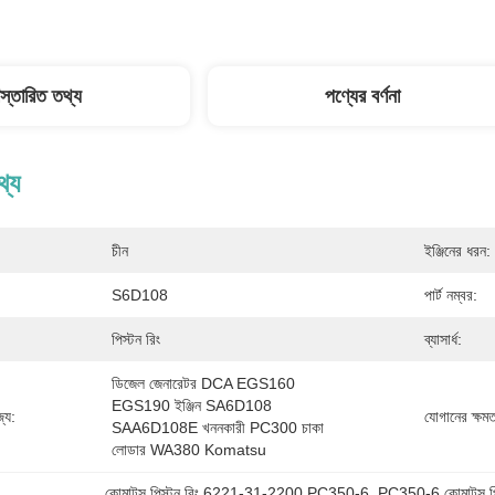
িস্তারিত তথ্য
পণ্যের বর্ণনা
থ্য
চীন
ইঞ্জিনের ধরন:
S6D108
পার্ট নম্বর:
পিস্টন রিং
ব্যাসার্ধ:
ডিজেল জেনারেটর DCA EGS160 
EGS190 ইঞ্জিন SA6D108 
্য:
যোগানের ক্ষমত
SAA6D108E খননকারী PC300 চাকা 
লোডার WA380 Komatsu
কোমাটসু পিস্টন রিং 6221-31-2200 PC350-6
, 
PC350-6 কোমাটসু প