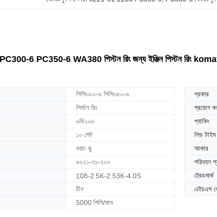
C300-6 PC350-6 WA380 পিস্টন রিং জন্য ইঞ্জিন পিস্টন রিং k
পিসি৩০০-৬ পিসি৩৫০-৬
প্রকার
পিস্টন রিং
প্রয়োগ ক
৬ডি১০৮
প্যাকিং
১০ সেট
লিড টাইম
গুয়াং ঝু
আকার
৬২২১-৩১-২০০
পরিবহন প
ট্রেডমার্ক
108-2.5K-2.53K-4.0S
চীন
এইচএস 
5000 পিসি/মাস