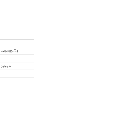
স, এক্সক্যাভেটর
 ১৬৯৪৯