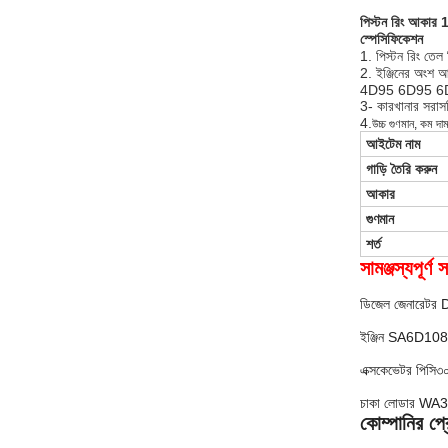
পিস্টন রিং আক
স্পেসিফিকেশন
1. পিস্টন রিং তে
2. ইঞ্জিনের অংশ 
4D95 6D95 6
3- কারখানার সরা
4.
উচ্চ গুণমান, কম দাম,
আইটেম নাম
গাড়ি তৈরি করুন
আকার
গুণমান
শর্ত
সামঞ্জস্যপূর
ডিজেল জেনারে
ইঞ্জিন SA6D1
এক্সকেভেটর পিসি৩
চাকা লোডার W
কোম্পানির প