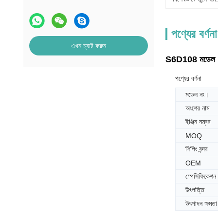
পণ্যের বর্ণনা
এখন চ্যাট করুন
S6D108 মডেল P
পণ্যের বর্ণনা
মডেল নং।
অংশের নাম
ইঞ্জিন নম্বর
MOQ
শিপিং বন্দর
OEM
স্পেসিফিকেশন
উৎপত্তি
উৎপাদন ক্ষমতা