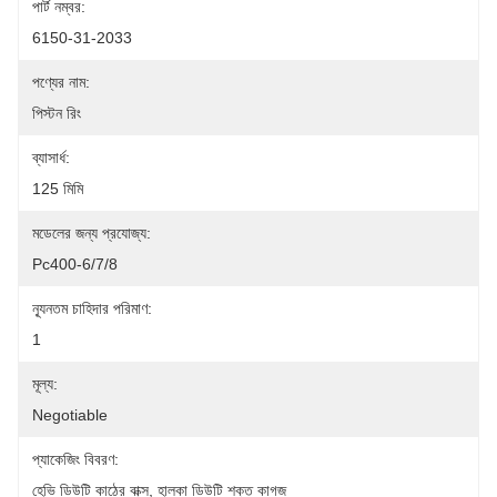
পার্ট নম্বর:
6150-31-2033
পণ্যের নাম:
পিস্টন রিং
ব্যাসার্ধ:
125 মিমি
মডেলের জন্য প্রযোজ্য:
Pc400-6/7/8
ন্যূনতম চাহিদার পরিমাণ:
1
মূল্য:
Negotiable
প্যাকেজিং বিবরণ:
হেভি ডিউটি ​​কাঠের বাক্স, হালকা ডিউটি ​​শক্ত কাগজ