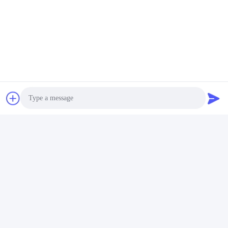
Photo
Video Call
Audio Call