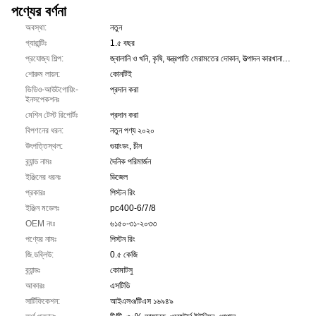
পণ্যের বর্ণনা
অবস্থা:
নতুন
গ্যারান্টিঃ
1.৫ বছর
প্রযোজ্য শিল্প:
জ্বালানি ও খনি, কৃষি, যন্ত্রপাতি মেরামতের দোকান, উত্পাদন কারখানা, খুচরা বিক্রয়
শোরুম লায়ন:
কোনটিই
ভিডিও-আউটগোয়িং-
প্রদান করা
ইনসপেকশনঃ
মেশিন টেস্ট রিপোর্টঃ
প্রদান করা
বিপণনের ধরন:
নতুন পণ্য ২০২০
উৎপত্তিস্থল:
গুয়াংডং, চীন
ব্র্যান্ড নামঃ
দৈনিক পরিমার্জন
ইঞ্জিনের ধরনঃ
ডিজেল
প্রকারঃ
পিস্টন রিং
ইঞ্জিন মডেলঃ
pc400-6/7/8
OEM নংঃ
৬১৫০-৩১-২০৩৩
পণ্যের নামঃ
পিস্টন রিং
জি.ডব্লিউ:
0.৫ কেজি
ব্র্যান্ডঃ
কোমাটসু
আকারঃ
এসটিডি
সার্টিফিকেশন:
আইএসও/টিএস ১৬৯৪৯