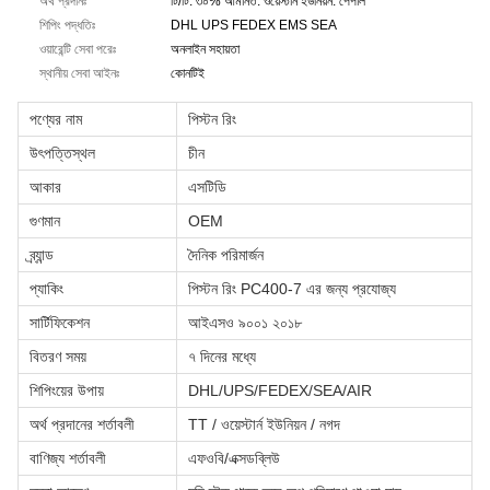
অর্থ প্রদানঃ
টি/টি. ৩০% আমানত. ওয়েস্টার্ন ইউনিয়ন. পেপাল
শিপিং পদ্ধতিঃ
DHL UPS FEDEX EMS SEA
ওয়ারেন্টি সেবা পরেঃ
অনলাইন সহায়তা
স্থানীয় সেবা আইনঃ
কোনটিই
পণ্যের নাম
পিস্টন রিং
উৎপত্তিস্থল
চীন
আকার
এসটিডি
গুণমান
OEM
ব্র্যান্ড
দৈনিক পরিমার্জন
প্যাকিং
পিস্টন রিং PC400-7 এর জন্য প্রযোজ্য
সার্টিফিকেশন
আইএসও ৯০০১ ২০১৮
বিতরণ সময়
৭ দিনের মধ্যে
শিপিংয়ের উপায়
DHL/UPS/FEDEX/SEA/AIR
অর্থ প্রদানের শর্তাবলী
TT / ওয়েস্টার্ন ইউনিয়ন / নগদ
বাণিজ্য শর্তাবলী
এফওবি/এক্সডব্লিউ