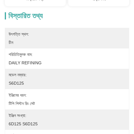
বিস্তারিত তথ্য
উৎপত্তি স্থল:
চীন
পরিচিতিমুলক নাম:
DAILY REFINING
মডেল নম্বার:
S6D125
ইঞ্জিনের ধরন:
টিপি পিস্টন রিং সেট
ইঞ্জিন সংখ্যা:
6D125 S6D125