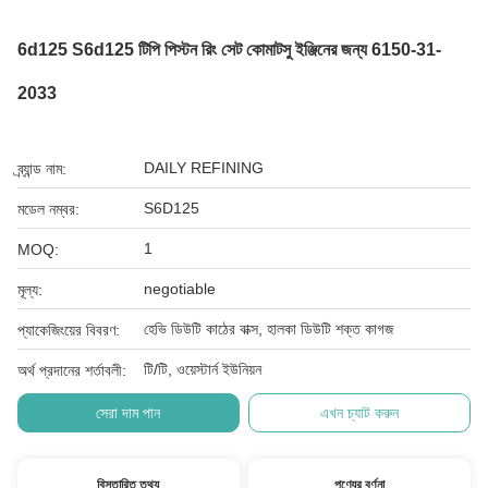
6d125 S6d125 টিপি পিস্টন রিং সেট কোমাটসু ইঞ্জিনের জন্য 6150-31-
2033
DAILY REFINING
ব্র্যান্ড নাম:
S6D125
মডেল নম্বর:
1
MOQ:
negotiable
মূল্য:
হেভি ডিউটি ​​কাঠের বাক্স, হালকা ডিউটি ​​শক্ত কাগজ
প্যাকেজিংয়ের বিবরণ:
টি/টি, ওয়েস্টার্ন ইউনিয়ন
অর্থ প্রদানের শর্তাবলী:
সেরা দাম পান
এখন চ্যাট করুন
বিস্তারিত তথ্য
পণ্যের বর্ণনা