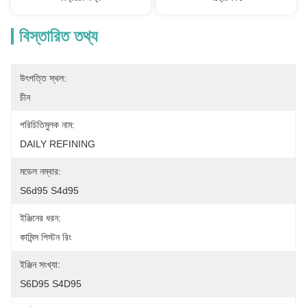
বিস্তারিত তথ্য
উৎপত্তি স্থল:
চীন
পরিচিতিমুলক নাম:
DAILY REFINING
মডেল নম্বার:
S6d95 S4d95
ইঞ্জিনের ধরন:
কামিন্স পিস্টন রিং
ইঞ্জিন সংখ্যা:
S6D95 S4D95