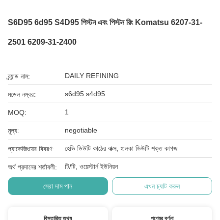
S6D95 6d95 S4D95 পিস্টন এবং পিস্টন রিং Komatsu 6207-31-
2501 6209-31-2400
DAILY REFINING
ব্র্যান্ড নাম:
s6d95 s4d95
মডেল নম্বর:
1
MOQ:
negotiable
মূল্য:
হেভি ডিউটি ​​কাঠের বাক্স, হালকা ডিউটি ​​শক্ত কাগজ
প্যাকেজিংয়ের বিবরণ:
টি/টি, ওয়েস্টার্ন ইউনিয়ন
অর্থ প্রদানের শর্তাবলী:
সেরা দাম পান
এখন চ্যাট করুন
বিস্তারিত তথ্য
পণ্যের বর্ণনা