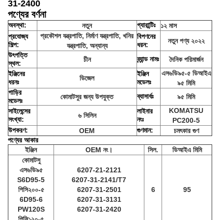
31-2400
পণ্যের বর্ণনা
অবস্থা:
গ্যারান্টিঃ
নতুন
১২ মাস
প্রকৌশল যন্ত্রপাতি, নির্মাণ যন্ত্রপাতি, খনির
প্রযোজ্য
বিপণনের
নতুন পণ্য ২০২২
শিল্প:
ধরন:
যন্ত্রপাতি, অন্যান্য
উৎপত্তি
ব্র্যান্ড নামঃ
চীন
দৈনিক পরিমার্জন
স্থল:
এস৬ডি৯৫-৫ ডিআইএ
ইঞ্জিনের
ইঞ্জিন
ডিজেল
ধরনঃ
মডেলঃ
৯৫ মিমি
গাড়ির
ব্যাসার্ধঃ
কোমাটসুর জন্য উপযুক্ত
৯৫ মিমি
মডেলঃ
KOMATSU
সাইলেন্সের
লাইনার
৬ সিলিন
সংখ্যা:
নংঃ
PC200-5
উপকরণ:
গুণমান:
OEM
চমৎকার গুণ
পণ্যের আকার
ইঞ্জিন
OEM নং।
সিল.
ডিআইএ মিমি
কোমাটসু
এস৬ডি৯৫
6207-21-2121
S6D95-5
6207-31-2141/T7
পিসি২০০-৫
6207-31-2501
6
95
6D95-6
6207-31-3131
PW120S
6207-31-2420
পিসি১২০-৫