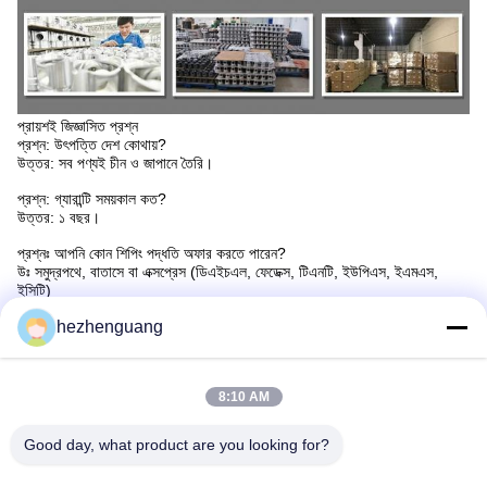
প্রায়শই জিজ্ঞাসিত প্রশ্ন
প্রশ্ন: উৎপত্তি দেশ কোথায়?
উত্তর: সব পণ্যই চীন ও জাপানে তৈরি।
প্রশ্ন: গ্যারান্টি সময়কাল কত?
উত্তর: ১ বছর।
প্রশ্নঃ আপনি কোন শিপিং পদ্ধতি অফার করতে পারেন?
উঃ সমুদ্রপথে, বাতাসে বা এক্সপ্রেস (ডিএইচএল, ফেডেক্স, টিএনটি, ইউপিএস, ইএমএস,
ইসিটি)
hezhenguang
প্রশ্ন: কুরিয়ার আমার ঠিকানায় পৌঁছাতে কতক্ষণ সময় নেয়?
উত্তরঃ আপনার দেশের উপর নির্ভর করে স্বাভাবিক সময়কাল ৫-৭ দিন।
প্রশ্ন: আমি কিভাবে আমার অর্ডার ট্র্যাক করব?
8:10 AM
উঃ আমরা আপনাকে একটি ট্র্যাকিং নম্বর পাঠাবো।
প্রশ্ন: আপনি কোন পেমেন্ট পদ্ধতি গ্রহণ করেন?
Good day, what product are you looking for?
৩০% আমানত, ব্যালেন্স পাওয়ার পর পণ্য পাঠানো হবে।