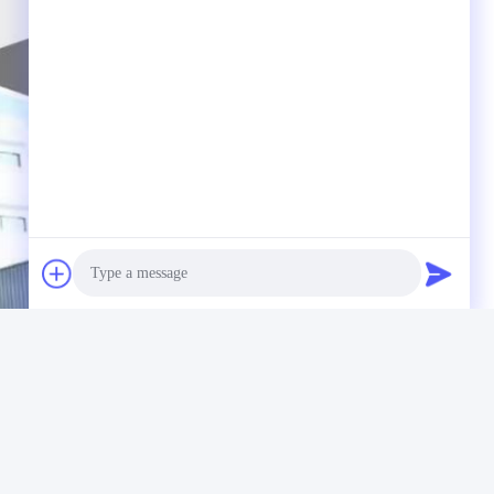
Photo
Video Call
Audio Call