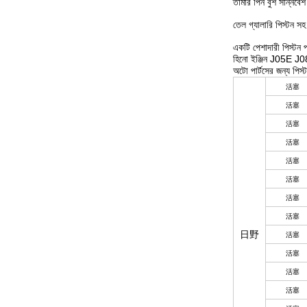
তামার পিন বুশ সন্নিবেশ
তেল গ্যালারি পিস্টন সহ
একটি পেশাদারী পিস্টন প
হিনো ইঞ্জিন J05E J08E
অটো পার্টসের জন্য পিস
活塞
活塞
活塞
活塞
活塞
活塞
活塞
活塞
日野
活塞
活塞
活塞
活塞