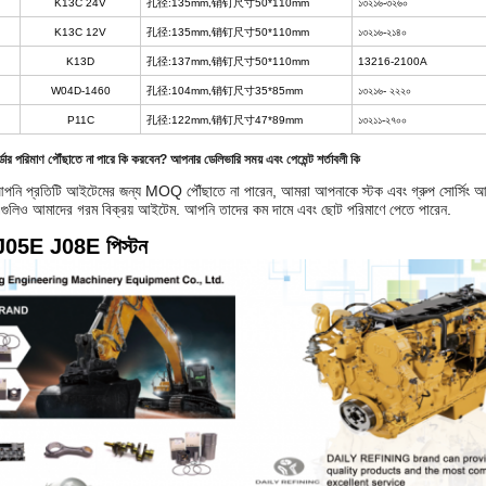
K13C 24V
孔径:135mm,销钉尺寸50*110mm
১৩২১৬-৩২৬০
K13C 12V
孔径:135mm,销钉尺寸50*110mm
১৩২১৬-২১৪০
K13D
孔径:137mm,销钉尺寸50*110mm
13216-2100A
W04D-1460
孔径:104mm,销钉尺寸35*85mm
১৩২১৬- ২২২০
P11C
孔径:122mm,销钉尺寸47*89mm
১৩২১১-২৭০০
ডার পরিমাণ পৌঁছাতে না পারে কি করবেন? আপনার ডেলিভারি সময় এবং পেমেন্ট শর্তাবলী কি
 আপনি প্রতিটি আইটেমের জন্য MOQ পৌঁছাতে না পারেন, আমরা আপনাকে স্টক এবং গ্রুপ সোর্সিং আইট
এগুলিও আমাদের গরম বিক্রয় আইটেম. আপনি তাদের কম দামে এবং ছোট পরিমাণে পেতে পারেন.
জ J05E J08E পিস্টন