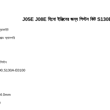
J05E J08E হিনো ইঞ্জিনের জন্য পিস্টন কিট 
 গ্রাফাইট
মোল্ড অ্যালগরি
িস্টন
390,S130A-E0100
.0+4.0mm
ি