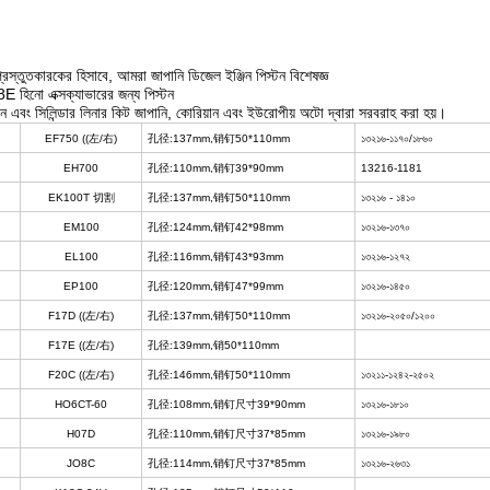
্রস্তুতকারকের হিসাবে, আমরা জাপানি ডিজেল ইঞ্জিন পিস্টন বিশেষজ্ঞ
 হিনো এক্সক্যাভারের জন্য পিস্টন
্টন এবং সিলিন্ডার লিনার কিট জাপানি, কোরিয়ান এবং ইউরোপীয় অটো দ্বারা সরবরাহ করা হয়।
EF750 ((左/右)
孔径:137mm,销钉50*110mm
১৩২১৬-১১৭০/১৮৬০
EH700
孔径:110mm,销钉39*90mm
13216-1181
EK100T 切割
孔径:137mm,销钉50*110mm
১৩২১৬ - ১৪১০
EM100
孔径:124mm,销钉42*98mm
১৩২১৬-১৩৭০
EL100
孔径:116mm,销钉43*93mm
১৩২১৬-১২৭২
EP100
孔径:120mm,销钉47*99mm
১৩২১৬-১৪৫০
F17D ((左/右)
孔径:137mm,销钉50*110mm
১৩২১৬-২০৫০/১২০০
F17E ((左/右)
孔径:139mm,销50*110mm
F20C ((左/右)
孔径:146mm,销钉50*110mm
১৩২১১-১২৪২-২৫০২
HO6CT-60
孔径:108mm,销钉尺寸39*90mm
১৩২১৬-১৮১০
H07D
孔径:110mm,销钉尺寸37*85mm
১৩২১৬-১৯৮০
JO8C
孔径:114mm,销钉尺寸37*85mm
১৩২১৬-২৬৩১