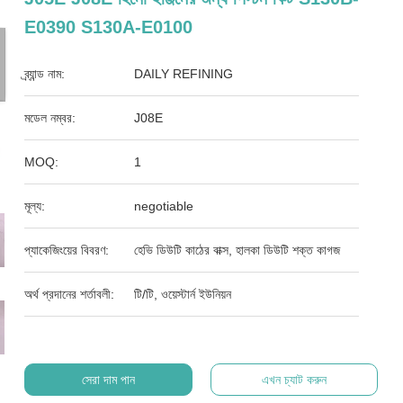
E0390 S130A-E0100
ব্র্যান্ড নাম:
DAILY REFINING
মডেল নম্বর:
J08E
MOQ:
1
মূল্য:
negotiable
প্যাকেজিংয়ের বিবরণ:
হেভি ডিউটি ​​কাঠের বাক্স, হালকা ডিউটি ​​শক্ত কাগজ
অর্থ প্রদানের শর্তাবলী:
টি/টি, ওয়েস্টার্ন ইউনিয়ন
সেরা দাম পান
এখন চ্যাট করুন