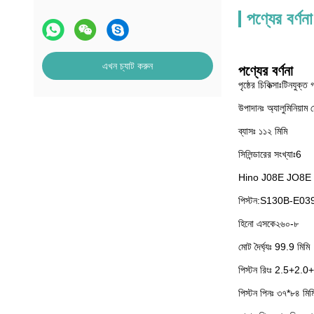
পণ্যের বর্ণনা
এখন চ্যাট করুন
পণ্যের বর্ণনা
পৃষ্ঠের চিকিত্সাঃটিনযুক্ত
উপাদানঃ অ্যালুমিনিয়াম 
ব্যাসঃ ১১২ মিমি
সিলিন্ডারের সংখ্যাঃ6
Hino J08E JO8E প
পিস্টন:S130B-E0
হিনো এসকে২৬০-৮
মোট দৈর্ঘ্যঃ 99.9 মিমি
পিস্টন রিংঃ 2.5+2
পিস্টন পিনঃ ৩৭*৮৪ মিম