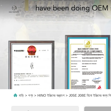
বাড়ি
>
পণ্য
>
HINO ইঞ্জিনের যন্ত্রাংশ
>
J05E J08E হিনো ইঞ্জিনের জন্