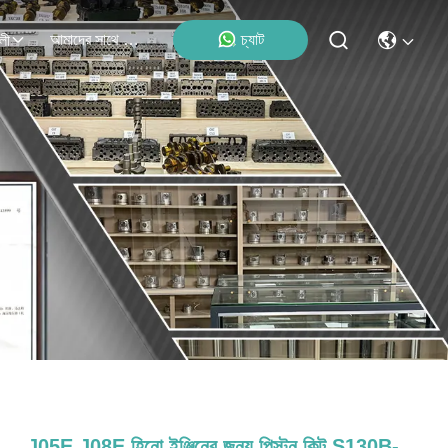
আমাদের সাথে যোগাযোগ
চ্যাট
লী
J05E J08E হিনো ইঞ্জিনের জন্য পিস্টন কিট S130B-