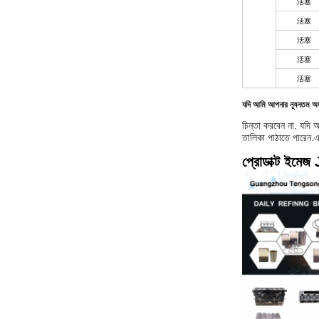
活塞
活塞
活塞
活塞
活塞
যদি আমি আপনার ন্যূনতম অর্
চিন্তা করবেন না. যদি
তালিকা পাঠাতে পারেন.
প্রোডাক্ট ইমে