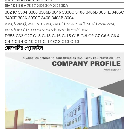
6M1013 6M2012 SD130A SD130A
3024C 3304 3306 3306B 3046 3306C 3406 3406B 3054E 3406C
3406E 3056 3056E 3408 3408B 3064
৩৪১২ডি ৩৪১২ই ৩১১৬ ৩৪৫৬ ৩১২৬ ৩১২৬বি ৩৫০৮ ৩১২৬ই ৩৫০৮বি ৩১৭৬ ৩৫১২
৩১৭৬সি ৩৫১২বি ৩২০৪ ৩৫১৬ ৩৫১৬বি ৩২০৮ ডি ৩৪৮ডি ৩৪২
D353 C32 C27 C18 C-18 C-16 C-15 C15 C-9 C9 C7 C6.6 C6.4
C4.4 C3.4 C-10 C11 C-12 C12 C13 C-13
কোম্পানির প্রোফাইল