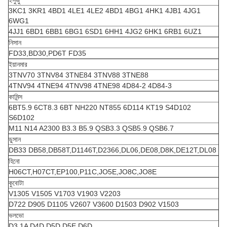
ইসুজু
3KC1 3KR1 4BD1 4LE1 4LE2 4BD1 4BG1 4HK1 4JB1 4JG1
6WG1
4JJ1 6BD1 6BB1 6BG1 6SD1 6HH1 4JG2 6HK1 6RB1 6UZ1
নিসান
FD33,BD30,PD6T FD35
ইয়ানমার
3TNV70 3TNV84 3TNE84 3TNV88 3TNE88
4TNV94 4TNE94 4TNV98 4TNE98 4D84-2 4D84-3
কামিন্স
6BT5.9 6CT8.3 6BT NH220 NT855 6D114 KT19 S4D102
S6D102
M11 N14 A2300 B3.3 B5.9 QSB3.3 QSB5.9 QSB6.7
ডুসান
DB33 DB58,DB58T,D1146T,D2366,DL06,DE08,D8K,DE12T,DL08
হিনো
H06CT,H07CT,EP100,P11C,JO5E,JO8C,JO8E
কুবোটা
V1305 V1505 V1703 V1903 V2203
D722 D905 D1105 V2607 V3600 D1503 D902 V1503
ভলভো
D3.1A D4D D5D D5E D6D