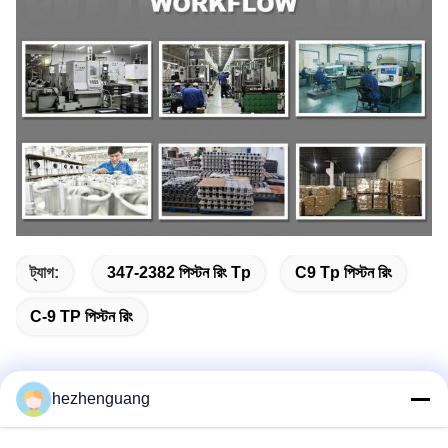
ট্যাগ:
347-2382 পিস্টন রিং Tp
C9 Tp পিস্টন রিং
C-9 TP পিস্টন রিং
hezhenguang
দ্রুত যোগাযোগ