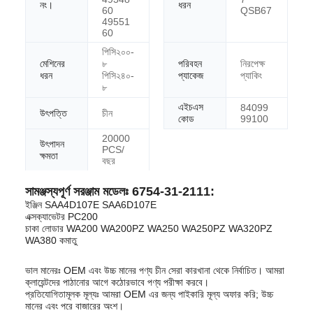
নং।
ধরন
60
QSB67
49551
60
পিসি২০০-
মেশিনের
৮
পরিবহন
নিরপেক্ষ
ধরন
পিসি২৪০-
প্যাকেজ
প্যাকিং
৮
এইচএস
84099
উৎপত্তি
চীন
কোড
99100
20000
উৎপাদন
PCS/
ক্ষমতা
বছর
সামঞ্জস্যপূর্ণ সরঞ্জাম মডেলঃ 6754-31-2111:
ইঞ্জিন SAA4D107E SAA6D107E
এক্সক্যাভেটর PC200
চাকা লোডার WA200 WA200PZ WA250 WA250PZ WA320PZ
WA380 কমাতু
ভাল মানেরঃ OEM এবং উচ্চ মানের পণ্য চীন সেরা কারখানা থেকে নির্বাচিত। আমরা
ক্লায়েন্টদের পাঠানোর আগে কঠোরভাবে পণ্য পরীক্ষা করবে।
প্রতিযোগিতামূলক মূল্যঃ আমরা OEM এর জন্য পাইকারি মূল্য অফার করি; উচ্চ
মানের এবং পরে বাজারের অংশ।