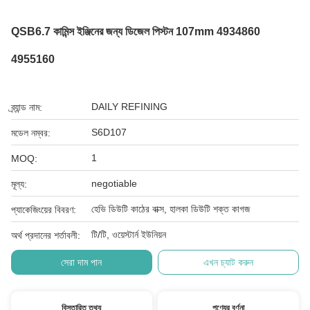
QSB6.7 কামিন্স ইঞ্জিনের জন্য ডিজেল পিস্টন 107mm 4934860
4955160
DAILY REFINING
ব্র্যান্ড নাম:
S6D107
মডেল নম্বর:
1
MOQ:
negotiable
মূল্য:
হেভি ডিউটি ​​কাঠের বাক্স, হালকা ডিউটি ​​শক্ত কাগজ
প্যাকেজিংয়ের বিবরণ:
টি/টি, ওয়েস্টার্ন ইউনিয়ন
অর্থ প্রদানের শর্তাবলী:
সেরা দাম পান
এখন চ্যাট করুন
বিস্তারিত তথ্য
পণ্যের বর্ণনা