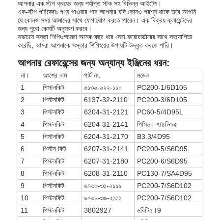
আপনার এক স্টপ ক্রয়ের জন্য পর্যাপ্ত স্টক সহ বিভিন্ন আইটেম।
এক-স্টপ পরিষেবাঃ পণ্য পাওয়ার পরে আপনার যদি কোনও প্রশ্ন থাকে তবে আপনি
যে কোনও সময় আমাদের সাথে যোগাযোগ করতে পারেন। এক বিক্রয় ক্লায়েন্টদের
জন্য পুরো কেসটি অনুসরণ করবে।
সবচেয়ে সস্তা শিপিংঃআমরা অনেক বছর ধরে সেরা ফরোয়ার্ডারের সাথে সহযোগিতা
করেছি, আমরা আপনাকে সস্তার শিপিংয়ের উপায়টি উদ্ধৃত করতে পারি।
আপনার রেফারেন্সের জন্য অন্যান্য ইঞ্জিনের ধরন:
না।
অংশের নাম
পার্ট নং.
মডেল
1
পিস্টন
কিট
৬১৩৬-৬২২-১১০
PC200-1/6D105
2
পিস্টন
কিট
6137-32-2110
PC200-3/6D105
3
পিস্টন
কিট
6204-31-2121
PC60-5/4D95L
4
পিস্টন
কিট
6204-31-2141
পিসি৬০-৭/৪ডি৯৫
5
পিস্টন
কিট
6204-31-2170
B3.3/4D95
6
পিস্টন কিট
6207-31-2141
PC200-5/S6D95
7
পিস্টন
কিট
6207-31-2180
PC200-6/S6D95
8
পিস্টন
কিট
6208-31-2110
PC130-7/SA4D95
9
পিস্টন
কিট
৬৭৩৮-৩১-২১১১
PC200-7/S6D102
10
পিস্টন
কিট
৬৭৩৮-৩৯-২১১১
PC200-7/S6D102
11
পিস্টন
কিট
3802927
৬বিটি৫।9