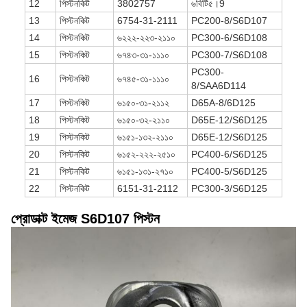
12
পিস্টন
কিট
3802757
৬বিটি৫।9
13
পিস্টন
কিট
6754-31-2111
PC200-8/S6D107
14
পিস্টন
কিট
৬২২২-২২৩-২১১০
PC300-6/S6D108
15
পিস্টন
কিট
৬৭৪৩-৩১-১১১০
PC300-7/S6D108
PC300-
16
পিস্টন
কিট
৬৭৪৫-৩১-১১১০
8/SAA6D114
17
পিস্টন
কিট
৬১৫০-৩১-২১১২
D65A-8/6D125
18
পিস্টন
কিট
৬১৫০-৩২-২১১০
D65E-12/S6D125
19
পিস্টন
কিট
৬১৫১-১৩২-২১১০
D65E-12/S6D125
20
পিস্টন
কিট
৬১৫২-২২২-২৫১০
PC400-6/S6D125
21
পিস্টন
কিট
৬১৫১-১৩১-২৭১০
PC400-5/S6D125
22
পিস্টন
কিট
6151-31-2112
PC300-3/S6D125
প্রোডাক্ট ইমেজ S6D107 পিস্টন