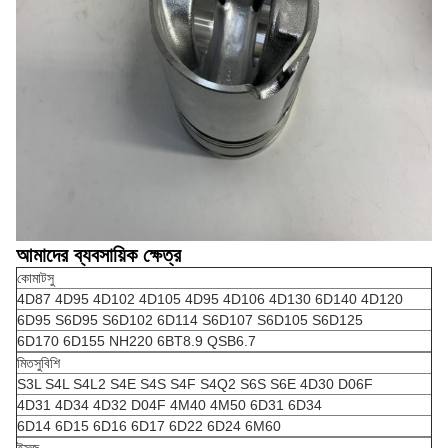
আমাদের ব্যবসায়িক ক্ষেত্র
কোমাটসু
4D87 4D95 4D102 4D105 4D95 4D106 4D130 6D140 4D120
6D95 S6D95 S6D102 6D114 S6D107 S6D105 S6D125
6D170 6D155 NH220 6BT8.9 QSB6.7
মিতসুবিশি
S3L S4L S4L2 S4E S4S S4F S4Q2 S6S S6E 4D30 D06F
4D31 4D34 4D32 D04F 4M40 4M50 6D31 6D34
6D14 6D15 6D16 6D17 6D22 6D24 6M60