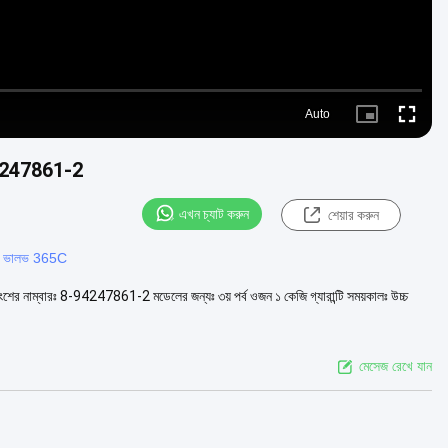
Auto
Picture-
Fullscre
in-
Picture
8-94247861-2
এখন চ্যাট করুন
শেয়ার করুন
শন ভালভ 365C
অংশের নাম্বারঃ 8-94247861-2 মডেলের জন্যঃ ৩য় পর্ব ওজন ১ কেজি গ্যারান্টি সময়কালঃ উচ্চ
মেসেজ রেখে যান