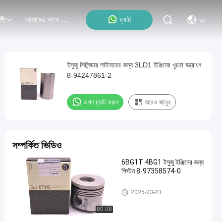
আমাদের সাথে যোগাযোগ
চ্যাট
লী
ইসুজু সিলিন্ডার লাইনারের জন্য 3LD1 ইঞ্জিনের খুচরা যন্ত্রাংশ
8-94247861-2
এখন চ্যাট করুন
আরও জানুন
সম্পর্কিত ভিডিও
6BG1T 4BG1 ইসুজু ইঞ্জিনের জন্য
পিস্টন 8-97358574-0
ইসুজু ইঞ্জিন যন্ত্রাংশ
2025-03-23
00:08