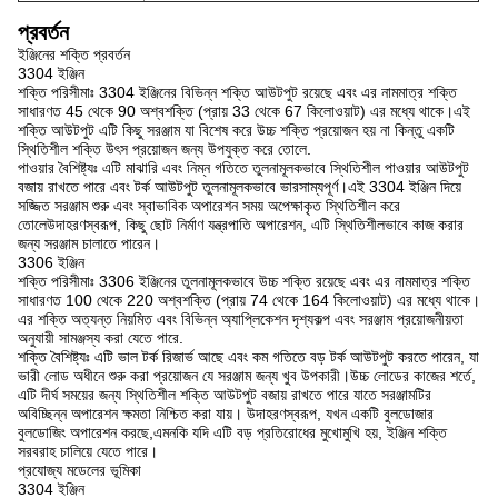
প্রবর্তন
ইঞ্জিনের শক্তি প্রবর্তন
3304 ইঞ্জিন
শক্তি পরিসীমাঃ 3304 ইঞ্জিনের বিভিন্ন শক্তি আউটপুট রয়েছে এবং এর নামমাত্র শক্তি
সাধারণত 45 থেকে 90 অশ্বশক্তি (প্রায় 33 থেকে 67 কিলোওয়াট) এর মধ্যে থাকে।এই
শক্তি আউটপুট এটি কিছু সরঞ্জাম যা বিশেষ করে উচ্চ শক্তি প্রয়োজন হয় না কিন্তু একটি
স্থিতিশীল শক্তি উৎস প্রয়োজন জন্য উপযুক্ত করে তোলে.
পাওয়ার বৈশিষ্ট্যঃ এটি মাঝারি এবং নিম্ন গতিতে তুলনামূলকভাবে স্থিতিশীল পাওয়ার আউটপুট
বজায় রাখতে পারে এবং টর্ক আউটপুট তুলনামূলকভাবে ভারসাম্যপূর্ণ।এই 3304 ইঞ্জিন দিয়ে
সজ্জিত সরঞ্জাম শুরু এবং স্বাভাবিক অপারেশন সময় অপেক্ষাকৃত স্থিতিশীল করে
তোলেউদাহরণস্বরূপ, কিছু ছোট নির্মাণ যন্ত্রপাতি অপারেশন, এটি স্থিতিশীলভাবে কাজ করার
জন্য সরঞ্জাম চালাতে পারেন।
3306 ইঞ্জিন
শক্তি পরিসীমাঃ 3306 ইঞ্জিনের তুলনামূলকভাবে উচ্চ শক্তি রয়েছে এবং এর নামমাত্র শক্তি
সাধারণত 100 থেকে 220 অশ্বশক্তি (প্রায় 74 থেকে 164 কিলোওয়াট) এর মধ্যে থাকে।
এর শক্তি অত্যন্ত নিয়মিত এবং বিভিন্ন অ্যাপ্লিকেশন দৃশ্যকল্প এবং সরঞ্জাম প্রয়োজনীয়তা
অনুযায়ী সামঞ্জস্য করা যেতে পারে.
শক্তি বৈশিষ্ট্যঃ এটি ভাল টর্ক রিজার্ভ আছে এবং কম গতিতে বড় টর্ক আউটপুট করতে পারেন, যা
ভারী লোড অধীনে শুরু করা প্রয়োজন যে সরঞ্জাম জন্য খুব উপকারী।উচ্চ লোডের কাজের শর্তে,
এটি দীর্ঘ সময়ের জন্য স্থিতিশীল শক্তি আউটপুট বজায় রাখতে পারে যাতে সরঞ্জামটির
অবিচ্ছিন্ন অপারেশন ক্ষমতা নিশ্চিত করা যায়। উদাহরণস্বরূপ, যখন একটি বুলডোজার
বুলডোজিং অপারেশন করছে,এমনকি যদি এটি বড় প্রতিরোধের মুখোমুখি হয়, ইঞ্জিন শক্তি
সরবরাহ চালিয়ে যেতে পারে।
প্রযোজ্য মডেলের ভূমিকা
3304 ইঞ্জিন