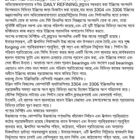
অভিযোজনযোগ্যতার বর্ণনাঃ DAILY REFINING ব্র্যান্ডের সরবরাহ করা ইঞ্জিনের অংশগুলি
বিশেষভাবে বিভিন্ন ইঞ্জিনের জন্য ডিজাইন করা হয়েছে,যার মধ্যে 3304 এবং 3306 ইঞ্জিনের
যন্ত্রাংশগুলির ভাল অভিযোজনযোগ্যতা রয়েছেসিলিন্ডার লিনার এবং পিস্টনগুলির মতো চলমান
অংশগুলি হোক বা ভালভ এবং সিট রিংগুলির মতো নিয়ন্ত্রণের অংশগুলি হোক না কেন, তারা
সুনির্দিষ্ট মাত্রিক নকশা এবং মানের পরিদর্শন করেছে,এবং এই দুটি ইঞ্জিনের বিভিন্ন অংশের সাথে
ঘনিষ্ঠভাবে কাজ করতে পারে ইঞ্জিনের স্বাভাবিক অপারেশন নিশ্চিত করতে.
অংশের গুণমানের বৈশিষ্ট্যঃ এই ব্র্যান্ডের অংশগুলির একটি উচ্চ মানের গ্যারান্টি রয়েছে।
উদাহরণস্বরূপ, এটি উত্পাদিত পিস্টনগুলি উচ্চ মানের খাদ উপকরণ থেকে তৈরি,এবং পরে সূক্ষ্ম
forging এবং প্রক্রিয়াকরণ প্রযুক্তি, পৃষ্ঠ মসৃণ এবং মাত্রিক নির্ভুলতা উচ্চ। পিস্টন রিং
পরিধান প্রতিরোধের এবং সিলিং উন্নত করার জন্য একটি বিশেষ লেপ ব্যবহার করে,কার্যকরভাবে
জ্বলন গ্যাসের ফুটো এবং জ্বলন চেম্বারে তেলের প্রবেশ রোধ করা, এবং ইঞ্জিনের দক্ষতা এবং
সেবা জীবন উন্নত। অন্যান্য অংশ যেমন প্রধান bearings এবং সংযোগ rod bearings
এছাড়াও ভাল লোড বহন ক্ষমতা এবং পরিধান প্রতিরোধের আছে,এবং বিভিন্ন কাজের অবস্থার
অধীনে ইঞ্জিনের কাজের প্রয়োজনের সাথে মানিয়ে নিতে পারে.
গুয়াংজু টেংসং ইঞ্জিনিয়ারিং মেশিনারি সরঞ্জাম কোং লিমিটেড।
ইঞ্জিন পার্টস বিজনেসঃ কোম্পানিটি ক্যাটারপিলার 3304 এবং 3306 ইঞ্জিনগুলির জন্য
প্রয়োজনীয় সমস্ত ধরণের অংশ জুড়ে বিভিন্ন ধরণের ডিজেল ইঞ্জিনের অংশ পরিচালনা করে।
মৌলিক সিলিন্ডার লাইনার এবং পিস্টন থেকে জটিল ক্র্যাঙ্কশ্যাফ্ট এবং কেমশ্যাফ্ট পর্যন্ত,
ইত্যাদি, এই ব্যাপক অংশ ব্যবসায়ের মডেল ইঞ্জিন মেরামত এবং রক্ষণাবেক্ষণের জন্য গ্রাহকদের
বিভিন্ন চাহিদা পূরণ করতে পারে।
পণ্যের বৈশিষ্ট্য এবং বাজারের অবস্থান
উচ্চমানের পণ্যঃ কোম্পানির উচ্চমানের পণ্যগুলির কাঁচামাল নির্বাচন এবং উত্পাদন প্রক্রিয়াতে
কঠোর প্রয়োজনীয়তা রয়েছে।উচ্চমানের ধাতব উপকরণ এবং উন্নত প্রক্রিয়াকরণ প্রযুক্তি
ব্যবহার করে, উত্পাদিত অংশগুলির শক্তি, কঠোরতা, পরিধান প্রতিরোধের এবং অন্যান্য
দিকগুলিতে দুর্দান্ত পারফরম্যান্স রয়েছে। উদাহরণস্বরূপ, এটি উত্পাদিত সিলিন্ডার ব্লকগুলি উচ্চ
নির্ভুলতার সাথে ঢালাই এবং মেশিনযুক্ত হয়,ভাল সিলিং এবং কাঠামোগত শক্তি আছে, এবং উচ্চ