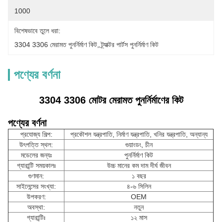
1000
বিশেষভাবে তুলে ধরা:
3304 3306 মেরামত পুনর্নির্মাণ কিট
, 
ট্র্যাক্টর পার্টস পুনর্নির্মাণ কিট
পণ্যের বর্ণনা
3304 3306 মোটর মেরামত পুনর্নির্মাণের কিট
পণ্যের বর্ণনা
প্রযোজ্য শিল্প:
প্রকৌশল যন্ত্রপাতি, নির্মাণ যন্ত্রপাতি, খনির যন্ত্রপাতি, অন্যান্য
উৎপত্তি স্থল:
গুয়াংডং, চীন
মডেলের জন্যঃ
পুনর্নির্মাণ কিট
গ্যারান্টি সময়কালঃ
উচ্চ মানের কম দাম দীর্ঘ জীবন
গুণমান:
১ বছর
সাইলেন্সের সংখ্যা:
৪-৬ সিলিন
উপকরণ:
OEM
অবস্থা:
নতুন
গ্যারান্টিঃ
১২ মাস