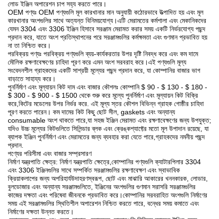
লোড ইঞ্জিন অপারেশন চাপ সহ্য করতে পারে।
OEM পণ্যঃ OEM পণ্যগুলি মূল কারখানার মান অনুযায়ী কঠোরভাবে উত্পাদিত হয় এবং মূল
কারখানার অংশগুলির সাথে অত্যন্ত বিনিময়যোগ্য।এটি মেরামতের কর্মশালা এবং মেকানিকদের
যেমন 3304 এবং 3306 ইঞ্জিন হিসাবে সরঞ্জাম মেরামত করার সময় একটি নির্ভরযোগ্য পছন্দ
প্রদান করে, যাতে অংশ প্রতিস্থাপনের পরে সরঞ্জামগুলির কর্মক্ষমতা এবং গুণমান প্রভাবিত হয়
না তা নিশ্চিত করে।
পরবিক্রয় পণ্যঃ পরবিক্রয় পণ্যগুলি ব্যয়-কার্যকরতার উপর দৃষ্টি নিবদ্ধ করে এবং কম দামে
মৌলিক রক্ষণাবেক্ষণের চাহিদা পূরণ করে এমন অংশ সরবরাহ করে।এই পণ্যগুলি মূল্য
সংবেদনশীল গ্রাহকদের একটি সাশ্রয়ী মূল্যের পছন্দ প্রদান করে, যা কোম্পানির বাজার ভাগ
বাড়াতে সাহায্য করে।
পুনর্নির্মাণ এবং মূল্যায়ন কিট দাম এবং বাজার কৌশলঃ কোম্পানি $ 90 - $ 130 - $ 180 -
$ 300 - $ 900 - $ 1500 থেকে শুরু করে মূল্যে পুনর্নির্মাণ এবং মূল্যায়ন কিট বিক্রি
করে,কিটের মডেলের উপর নির্ভর করে. এই মূল্য স্তর কৌশল বিভিন্ন গ্রাহক গোষ্ঠীর চাহিদা
পূরণ করতে পারেন। কম দামের কিট কিছু ছোট সীল, gaskets এবং অন্যান্য
consumable অংশ থাকতে পারে,যা সহজ ইঞ্জিন মেরামত এবং রক্ষণাবেক্ষণের জন্য উপযুক্ত;
যদিও উচ্চ মূল্যের কিটগুলিতে সিলিন্ডার ব্লক এবং ক্রেঙ্কশ্যাফ্টের মতো মূল উপাদান রয়েছে, যা
ব্যাপক ইঞ্জিন পুনর্নির্মাণ এবং মেরামতের জন্য ব্যবহার করা যেতে পারে,গ্রাহকদের নমনীয় পছন্দ
প্রদান.
পণ্যের পরিসীমা এবং বাজার সম্প্রসারণ
নির্মাণ যন্ত্রপাতি ক্ষেত্র: নির্মাণ যন্ত্রপাতি ক্ষেত্রে,কোম্পানির পণ্যগুলি ক্যাটারপিলার 3304
এবং 3306 ইঞ্জিনগুলির সাথে সম্পর্কিত সরঞ্জামগুলির রক্ষণাবেক্ষণ এবং স্বাভাবিক
ক্রিয়াকলাপের জন্য অপরিহার্যউদাহরণস্বরূপ, ছোট এবং মাঝারি আকারের খননকারক, লোডার,
বুলডোজার এবং অন্যান্য সরঞ্জামগুলিতে, ইঞ্জিনের অংশগুলির গুণমান সরাসরি সরঞ্জামগুলির
কাজের দক্ষতা এবং পরিষেবা জীবনকে প্রভাবিত করে।কোম্পানির সরবরাহিত অংশগুলি নির্মাণের
সময় এই সরঞ্জামগুলির স্থিতিশীল অপারেশন নিশ্চিত করতে পারে, বন্ধের সময় কমাতে এবং
নির্মাণের দক্ষতা উন্নত করতে।