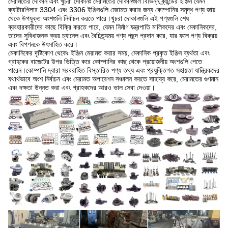
মেরামতের দোকান এবং খুচরা দোকানঃ মেরামতের দোকানগুলি বিভিন্ন ব্র্যান্ডের ইঞ্জিন যেমন
ক্যাটারপিলার 3304 এবং 3306 ইঞ্জিনগুলি মেরামত করার জন্য কোম্পানির সমৃদ্ধ পণ্য জায়
থেকে উপযুক্ত অংশগুলি নির্বাচন করতে পারে।খুচরা দোকানগুলি এই পণ্যগুলি শেষ
ব্যবহারকারীদের কাছে বিক্রি করতে পারে, যেমন নির্মাণ যন্ত্রপাতি মালিকদের এবং মেকানিকদের,
তাদের সুবিধাজনক ক্রয় চ্যানেল এবং বৈচিত্র্যময় পণ্য পছন্দ প্রদান করে, যার ফলে পণ্য বিক্রয়
এবং বিপণনকে উৎসাহিত করে।
মেকানিকের দৃষ্টিকোণ থেকেঃ ইঞ্জিন মেরামত করার সময়, মেকানিক প্রকৃত ইঞ্জিন ব্যর্থতা এবং
গ্রাহকের বাজেটের উপর ভিত্তি করে কোম্পানির কাছ থেকে প্রয়োজনীয় অংশগুলি পেতে
পারেন।কোম্পানি দ্বারা সরবরাহিত বিস্তারিত পণ্য তথ্য এবং প্রযুক্তিগত সহায়তা যান্ত্রিকদের
যথার্থভাবে অংশ নির্বাচন এবং মেরামত অপারেশন সঞ্চালন করতে সাহায্য করে, মেরামতের গুণমান
এবং দক্ষতা উন্নত করা এবং গ্রাহকদের আরও ভাল সেবা দেওয়া।