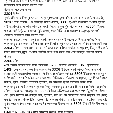
বড় পার্কিং লট নির্মাণের মতো সাইটের সমতলীকরণ প্রকল্পে, এটি নিশ্চিত করে যে গ্রেডার
সঠিকভাবে মাটি সমতল করতে পারে।
প্রযোজ্য মডেলের ভূমিকা
3304 ইঞ্জিন
ক্যাটারপিলারের নিজস্ব মডেলের জন্য প্রযোজ্যঃ ক্যাটারপিলার 301.7D ছোট খননকারী,
903C ছোট লোডার এবং অন্যান্য মডেলগুলিতে, 3304 ইঞ্জিনটি উপযুক্ত পাওয়ার ইউনিট।
এই সরঞ্জামগুলির নকশায় আকারের মতো বিষয়গুলি পুরোপুরি বিবেচনা করা হয়3304 ইঞ্জিনের
পাওয়ার আউটপুট এবং সংযোগ ইন্টারফেস, যাতে ইঞ্জিন এবং সরঞ্জামের অন্যান্য অংশগুলি
একসাথে ভালভাবে কাজ করতে পারে।
অন্যান্য ব্র্যান্ডের জন্য অনুকূলিতকরণের সম্ভাবনাঃ একই ধরণের ছোট সরঞ্জামগুলির কিছু
অন্যান্য ব্র্যান্ডের জন্য, যদি পাওয়ার কম্পার্টমেন্টের স্থান এবং সরঞ্জামের শক্তির প্রয়োজনীয়তা
3304 ইঞ্জিনের সাথে মেলে,যথাযথ পরিবর্তন এবং কমিশন পরেউদাহরণস্বরূপ, কিছু দেশীয় ছোট
নির্মাণ যন্ত্রপাতি ব্র্যান্ড পাওয়ার সিস্টেম আপগ্রেড করার সময় এটি ব্যবহার বিবেচনা করতে
পারেন।
3306 ইঞ্জিন
-এর নিজস্ব মডেলগুলির জন্য প্রযোজ্যঃ 320D মাঝারি খননকারী, D6T বুলডোজার,
140H গ্রেডার এবং অন্যান্য মডেলগুলির 3306 ইঞ্জিনের সাথে অভিযোজিত সংস্করণ
রয়েছে।এই সরঞ্জামগুলির পাওয়ার সিস্টেম এবং যান্ত্রিক কাঠামো 3306 ইঞ্জিনের পারফরম্যান্স
বৈশিষ্ট্যগুলির উপর ডিজাইন করা হয়েছেযেমন ইঞ্জিনের ইনস্টলেশন অবস্থান, ট্রান্সমিশন সিস্টেম
ম্যাচিং, কুলিং সিস্টেম লেআউট ইত্যাদি, সব ইঞ্জিনের সুবিধা সর্বাধিক করার জন্য।
অন্যান্য ব্র্যান্ড অভিযোজন সম্ভাবনাঃ কিছু অন্যান্য ব্র্যান্ডের মাঝারি আকারের নির্মাণ যন্ত্রপাতি
ইঞ্জিনের ক্রেটকে সামঞ্জস্য করে 3306 ইঞ্জিনে অভিযোজন করা যেতে পারে,ট্রান্সমিশন সিস্টেম
এবং কুলিং সিস্টেম অপ্টিমাইজ করা, ইত্যাদি, যদি পাওয়ার সিস্টেমের নকশা অনুমতি দেয়।কিছু
মাঝারি আকারের খননকারীর ব্র্যান্ডের যারা বাজারে শক্তি আপগ্রেড করার প্রয়োজন আছে তারা
যুক্তিসঙ্গত পরিবর্তন করে সরঞ্জামগুলির কর্মক্ষমতা উন্নত করতে 3306 ইঞ্জিনটি ইনস্টল করতে
পারে.
DAILY REFINING ব্র্যান্ড ইঞ্জিনের অংশের জন্য উপযুক্ত