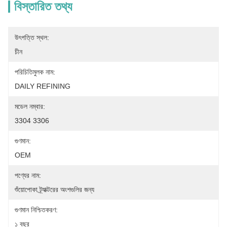
বিস্তারিত তথ্য
উৎপত্তি স্থল:
চীন
পরিচিতিমুলক নাম:
DAILY REFINING
মডেল নম্বার:
3304 3306
গুণমান:
OEM
পণ্যের নাম:
শুঁয়োপোকা ট্র্যাক্টরের অংশগুলির জন্য
গুণমান নিশ্চিতকরণ:
১ বছর