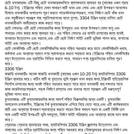
ছোট খননকারকঃ এটি কিছু ছোট খননকারকগুলিতে ব্যাপকভাবে ব্যবহৃত হয় (কাজের ওজন প্রায়
6-10 টন) ।ইঞ্জিনের শক্তি যেমন সাধারণ মাটি খনন এবং লোড এবং ছোট উপকরণ আনলোড
হিসাবে খননকারীর অপারেশন পূরণ করতে পারেনউদাহরণস্বরূপ, নগর নির্মাণে ছোট খাঁজ খনন
এবং সবুজীকরণ প্রকল্পে গাছ প্রতিস্থাপনের মতো দৃশ্যে, 3304 ইঞ্জিন দ্বারা চালিত ছোট
খননকারীগুলি নমনীয়ভাবে কাজ করতে পারে।
ছোট লোডারঃ এটি ছোট লোডারগুলির জন্য উপযুক্ত এবং বাল্ক উপকরণ যেমন বালু এবং
পাথরের লোড করার জন্য ব্যবহৃত হয়। এর শক্তি লোডার এর বালতি চালানোর জন্য যথেষ্ট,
যানবাহন উত্তোলন এবং সরানো,এবং এটি ছোট নির্মাণ সাইট একটি ভূমিকা পালন করে, বাগানের
সাইট এবং অন্যান্য স্থান।
ছোট ফোর্কলিফ্টঃ এটি ছোট ফোর্কলিফ্টগুলির জন্য শক্তি সরবরাহ করে যাতে ফোর্কলিফ্টগুলি গুদাম,
কর্মশালা এবং অন্যান্য স্থানে পণ্য স্থানান্তর করতে সহায়তা করে।ইঞ্জিনের শক্তি ফোর্কলিফ্টের
মসৃণ উত্তোলন এবং ড্রাইভিং নিশ্চিত করতে পারে, সাধারণ পণ্য হ্যান্ডলিংয়ের চাহিদা পূরণ
করে।
3306 ইঞ্জিন
মাঝারি খননকারীঃ অনেক মাঝারি খননকারী (কাজের ওজন 10-20 টন) ক্যাটরপিলার 3306
ইঞ্জিন ব্যবহার করে। কঠিন মাটি বা বৃহত্তর ভূমি প্রকল্প খনন করার জন্য,ইঞ্জিনটি হাইড্রোলিক
সিস্টেম চালানোর জন্য যথেষ্ট শক্তি সরবরাহ করতে পারে যাতে খননকারী বাহু দক্ষতার সাথে
কাজ করেউদাহরণস্বরূপ, সড়ক নির্মাণে রাস্তার বেড খননের মতো প্রকল্পে এটি গুরুত্বপূর্ণ
ভূমিকা পালন করে।
বুলডোজারঃ এটি বুলডোজারগুলির জন্য আদর্শ শক্তি বিকল্পগুলির মধ্যে একটি। বুলডোজিং
অপারেশন চলাকালীন, ইঞ্জিনের টর্ক বুলডোজারকে এগিয়ে নিয়ে যেতে পারে,এবং এটি কার্যকরভাবে
মাটি এবং অন্যান্য উপকরণ স্থানান্তর করতে পারেন কিনা সমতল স্থল বা একটি নির্দিষ্ট ঢাল
সঙ্গে একটি সাইট উপরএটি ভূমি সমতুল্য, নির্মাণ সাইট পরিষ্কার এবং অন্যান্য কাজে ভাল কাজ
করে।
গ্রেডারঃ গ্রেডার ব্যবহারের সময়, ক্যাটরপিলার 3306 ইঞ্জিন স্ক্র্যাপার উত্তোলন এবং
নামানোর এবং গাড়ির ড্রাইভিংয়ের জন্য শক্তি সরবরাহ করে।বিমানবন্দরের রানওয়ে নির্মাণ এবং