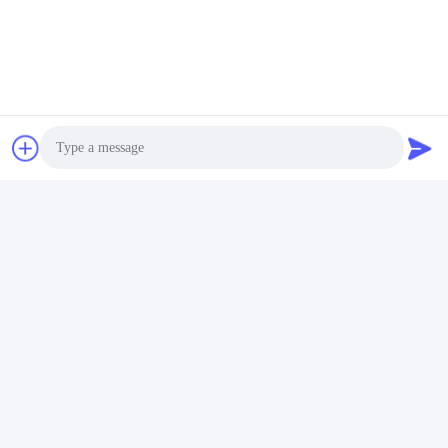
Photo
Video Call
Audio Call