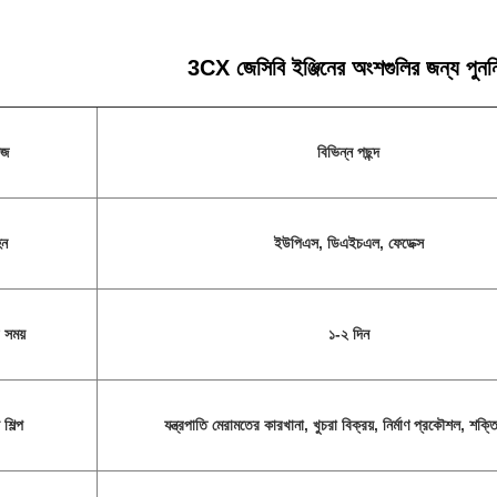
3CX জেসিবি ইঞ্জিনের অংশগুলির জন্য পুনর্ন
েজ
বিভিন্ন পছন্দ
হন
ইউপিএস, ডিএইচএল, ফেডেক্স
 সময়
১-২ দিন
শিল্প
যন্ত্রপাতি মেরামতের কারখানা, খুচরা বিক্রয়, নির্মাণ প্রকৌশল, শক্