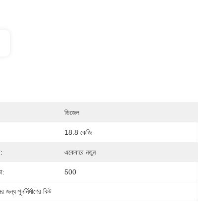
ডিজেল
18.8 কেজি
া:
একেবারে নতুন
া:
500
র জন্য পুনর্নির্মাণের কিট