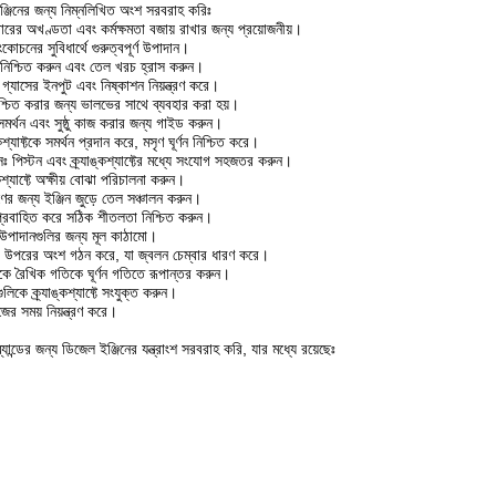
্জিনের জন্য নিম্নলিখিত অংশ সরবরাহ করিঃ
্ডারের অখণ্ডতা এবং কর্মক্ষমতা বজায় রাখার জন্য প্রয়োজনীয়।
ংকোচনের সুবিধার্থে গুরুত্বপূর্ণ উপাদান।
ং নিশ্চিত করুন এবং তেল খরচ হ্রাস করুন।
 গ্যাসের ইনপুট এবং নিষ্কাশন নিয়ন্ত্রণ করে।
শ্চিত করার জন্য ভালভের সাথে ব্যবহার করা হয়।
র্থন এবং সুষ্ঠু কাজ করার জন্য গাইড করুন।
্কশ্যাফ্টকে সমর্থন প্রদান করে, মসৃণ ঘূর্ণন নিশ্চিত করে।
ঃ পিস্টন এবং ক্র্যাঙ্কশ্যাফ্টের মধ্যে সংযোগ সহজতর করুন।
ঙ্কশ্যাফ্টে অক্ষীয় বোঝা পরিচালনা করুন।
ের জন্য ইঞ্জিন জুড়ে তেল সঞ্চালন করুন।
্রবাহিত করে সঠিক শীতলতা নিশ্চিত করুন।
ের উপাদানগুলির জন্য মূল কাঠামো।
নের উপরের অংশ গঠন করে, যা জ্বলন চেম্বার ধারণ করে।
 থেকে রৈখিক গতিকে ঘূর্ণন গতিতে রূপান্তর করুন।
িকে ক্র্যাঙ্কশ্যাফ্টে সংযুক্ত করুন।
জের সময় নিয়ন্ত্রণ করে।
্যান্ডের জন্য ডিজেল ইঞ্জিনের যন্ত্রাংশ সরবরাহ করি, যার মধ্যে রয়েছেঃ