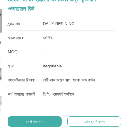
ওভারহোল কিট
ব্র্যান্ড নাম:
DAILY REFINING
মডেল নম্বর:
জেসিবি
MOQ:
1
মূল্য:
negotiable
প্যাকেজিংয়ের বিবরণ:
ভারী কাজ কাঠের বাক্স, হালকা কাজ কার্টন
অর্থ প্রদানের শর্তাবলী:
টি/টি, ওয়েস্টার্ন ইউনিয়ন
সেরা দাম পান
এখন চ্যাট করুন