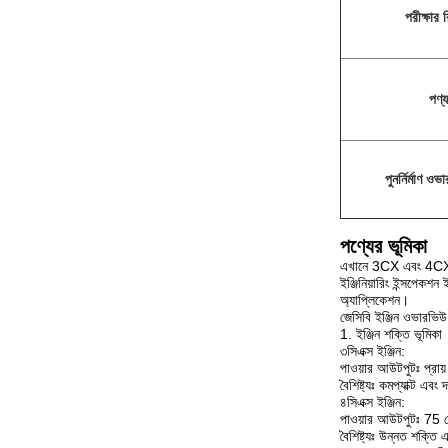
পরীক্ষার র
পণ্য
পুনর্নির্মাণ ও
পণ্যের ভূমিকা
এখানে 3CX এবং 4CX JC
ইঞ্জিনিয়ারিং ইন্সপেকশন
অ্যাপ্লিকেশন।
জেসিবি ইঞ্জিন ওভারভিউ
1. ইঞ্জিন শক্তি ভূমিকা
৩সিএক্স ইঞ্জিন:
পাওয়ার আউটপুটঃ প্রা
বৈশিষ্ট্যঃ কমপ্যাক্ট এ
৪সিএক্স ইঞ্জিন:
পাওয়ার আউটপুটঃ 75 থ
বৈশিষ্ট্যঃ উন্নত শক্তি 