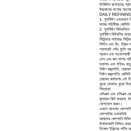
ডিজিটাল রূপান্তরঃ গ্র
উচ্চমানের পণ্যের অংশের
DAILY REFINING থেকে পু
1. পুনর্নির্মাণ ওভারহাল 
দামের পরিসীমাঃ জেসিবি 
2. পুনর্নির্মাণ কিটগুলিত
পুনর্নির্মাণ কিটগুলির মধ্
সিলিন্ডার লাইনারঃ সিলি
পিস্টন এবং রিং: ইঞ্জিন 
গ্যাসকেট সেটঃ ফুটো প্
প্রধান এবং সংযোগকারী রড
তেল এবং জল পাম্পঃ সঠ
ভ্যালভ এবং গাইডঃ বায়ু প
নির্মাণ যন্ত্রপাতি, মে
নির্মাণ যন্ত্রপাতিঃ জেসি
মেরামত কর্মশালাঃ এই ইঞ্
খুচরা দোকানঃ খুচরা বিক
সিদ্ধান্ত
৩সিএক্স এবং ৪সিএক্স জেস
মূল্যায়ন কিট মাধ্যমে. 
যোগাযোগ করুন।.
এখানে আপনার কোম্পানির 
কোম্পানির ওভারভিউ
আমাদের কোম্পানি বিভিন্
উপাদানগুলি নিশ্চিত কর
ডিজেল ইঞ্জিনের পার্টস 