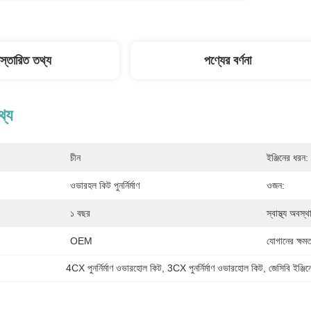
িস্তারিত তথ্য
পণ্যের বর্ণনা
থ্য
চীন
ইঞ্জিনের ধরন:
ওভারহল কিট পুনর্নির্মাণ
ওজন:
১ বছর
স্বাস্থ্য অবস্থ
OEM
যোগানের ক্ষমত
4CX পুনর্নির্মাণ ওভারহোল কিট
, 
3CX পুনর্নির্মাণ ওভারহোল কিট
, 
জেসিবি ইঞ্জিনে