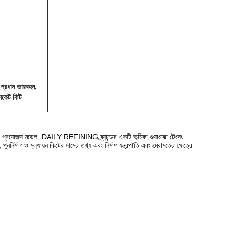
, প্রধান ভারবহন,
সকেট কিট
 প্রযোজ্য মডেল, DAILY REFINING ব্র্যান্ডের একটি ভূমিকা,গুয়াংঝো টেংসং
র্নির্মাণ ও মূল্যায়ন কিটের দামের তথ্য এবং নির্মাণ যন্ত্রপাতি এবং মেরামতের ক্ষেত্রে