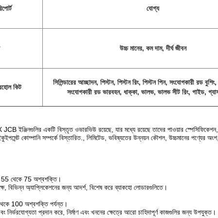
িপোর্ট
যোগ্য
উচ্চ মানের, কম দাম, দীর্ঘ জীবন
সিলিন্ডারের আচ্ছাদন, পিস্টন, পিস্টন রিং, পিস্টন পিন, সংযোগকারী রড বুশিং
ভারহোল কিট
সংযোগকারী রড ভারবহন, ধাক্কা, ভালভ, ভালভ সীট রিং, গাইড, গ্যা
B ইঞ্জিনগুলির একটি বিস্তৃত ওভারভিউ রয়েছে, যার মধ্যে রয়েছে তাদের পাওয়ার স্পেসিফিকেশন,
 ইকুইপমেন্ট কোম্পানি সম্পর্কে বিস্তারিত., লিমিটেড, ভবিষ্যতের উন্নয়ন কৌশল, উচ্চমানের পণ্যের অংশ, পুন
য় 55 থেকে 75 অশ্বশক্তি।
বং দক্ষ, বিভিন্ন অ্যাপ্লিকেশনের জন্য আদর্শ, বিশেষ করে ব্যাকহো লোডারগুলিতে।
েকে 100 অশ্বশক্তি পর্যন্ত।
এবং নির্ভরযোগ্যতা প্রদান করে, নির্মাণ এবং খননের ক্ষেত্রে আরো চাহিদাপূর্ণ কাজগুলির জন্য উপযুক্ত।