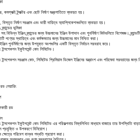
কা
মপ্যাক্ট ট্র্যাক্টর এবং ছোট নির্মাণ যন্ত্রপাতিতে ব্যবহৃত হয়।
বিস্তৃত নির্মাণ সরঞ্জাম এবং ভারী দায়িত্ব অ্যাপ্লিকেশনগুলিতে ব্যবহৃত হয়।
ান্ডের ভূমিকা
 বিভিন্ন ইঞ্জিন ব্র্যান্ডের জন্য উচ্চমানের ইঞ্জিন উপাদান এবং পুনর্নির্মাণ কিটগুলিতে বিশেষজ্ঞ। ব্র্যান্ড
িটি পণ্যের স্থায়িত্ব এবং কর্মক্ষমতার জন্য উচ্চমানের মান নিশ্চিত করা।
ইঞ্জিন পুনর্নির্মাণের জন্য উপযুক্ত অংশগুলির একটি বিস্তৃত নির্বাচন সরবরাহ করে।
়ারিং ইন্সপেকশন ইকুইপমেন্ট কোং লিমিটেড।
়ারিং ইন্সপেকশন সরঞ্জাম কোং, লিমিটেড প্রিমিয়াম ডিজেল ইঞ্জিনের যন্ত্রাংশ এবং পরিষেবা সরবরাহের জন্
রড লেয়ারিং
প
যোগকারী রড
শল
়ারিং ইন্সপেকশন ইকুইপমেন্ট কোং লিমিটেড এর পরিকল্পনায় নিম্নলিখিত মাধ্যমে বাজারে তার উপস্থিতি বাড়
ন প্রযুক্তি ও উপকরণে বিনিয়োগ।
 ক্ষেত্রে পরিবেশ বান্ধব পদ্ধতি প্রয়োগ করা।
 বাজার অনুসন্ধান এবং পণ্য সরবরাহের বৈচিত্র্য।