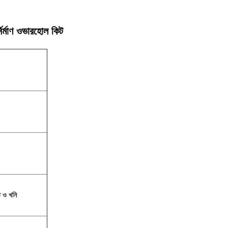
ির্মাণ ওভারহোল কিট
তি ও খনি