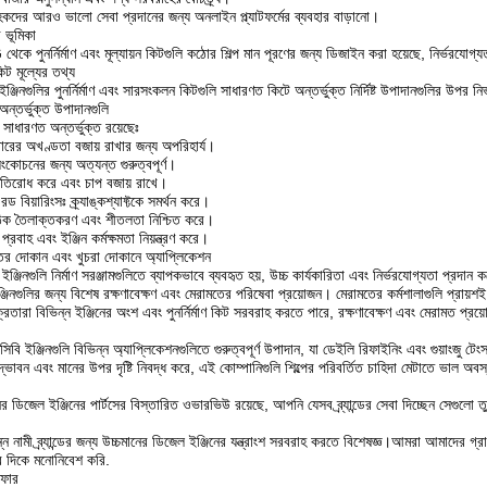
াহকদের আরও ভালো সেবা প্রদানের জন্য অনলাইন প্ল্যাটফর্মের ব্যবহার বাড়ানো।
 ভূমিকা
নর্নির্মাণ এবং মূল্যায়ন কিটগুলি কঠোর শিল্প মান পূরণের জন্য ডিজাইন করা হয়েছে, নির্ভরযোগ্যতা এ
কিট মূল্যের তথ্য
ইঞ্জিনগুলির পুনর্নির্মাণ এবং সারসংকলন কিটগুলি সাধারণত কিটে অন্তর্ভুক্ত নির্দিষ্ট উপাদানগুলির 
ে অন্তর্ভুক্ত উপাদানগুলি
যে সাধারণত অন্তর্ভুক্ত রয়েছেঃ
ন্ডারের অখণ্ডতা বজায় রাখার জন্য অপরিহার্য।
সংকোচনের জন্য অত্যন্ত গুরুত্বপূর্ণ।
রতিরোধ করে এবং চাপ বজায় রাখে।
 বিয়ারিংসঃ ক্র্যাঙ্কশ্যাফ্টকে সমর্থন করে।
িক তৈলাক্তকরণ এবং শীতলতা নিশ্চিত করে।
্রবাহ এবং ইঞ্জিন কর্মক্ষমতা নিয়ন্ত্রণ করে।
রামতের দোকান এবং খুচরা দোকানে অ্যাপ্লিকেশন
বি ইঞ্জিনগুলি নির্মাণ সরঞ্জামগুলিতে ব্যাপকভাবে ব্যবহৃত হয়, উচ্চ কার্যকারিতা এবং নির্ভরযোগ্যতা প্রদান
জিনগুলির জন্য বিশেষ রক্ষণাবেক্ষণ এবং মেরামতের পরিষেবা প্রয়োজন। মেরামতের কর্মশালাগুলি প্রায়শই দক
্রেতারা বিভিন্ন ইঞ্জিনের অংশ এবং পুনর্নির্মাণ কিট সরবরাহ করতে পারে, রক্ষণাবেক্ষণ এবং মেরামত প্র
িবি ইঞ্জিনগুলি বিভিন্ন অ্যাপ্লিকেশনগুলিতে গুরুত্বপূর্ণ উপাদান, যা ডেইলি রিফাইনিং এবং গুয়াংজু টেংসং 
উদ্ভাবন এবং মানের উপর দৃষ্টি নিবদ্ধ করে, এই কোম্পানিগুলি শিল্পের পরিবর্তিত চাহিদা মেটাতে ভাল অবস্
ডিজেল ইঞ্জিনের পার্টসের বিস্তারিত ওভারভিউ রয়েছে, আপনি যেসব ব্র্যান্ডের সেবা দিচ্ছেন সেগুলো তু
ন নামী ব্র্যান্ডের জন্য উচ্চমানের ডিজেল ইঞ্জিনের যন্ত্রাংশ সরবরাহ করতে বিশেষজ্ঞ।আমরা আমাদের গ্
ার দিকে মনোনিবেশ করি.
অফার