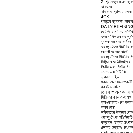
2. প্রযোজ্য মডেল ভূমি
৩সিএক্সঃ
সাধারণত ব্যাকহো লোডার, ক
4CX:
বৃহত্তর ব্যাকহো লোডার, 
DAILY REFINING ব্র্য
ডেইলি রিফাইনিং জেসিবি সহ
গুণমান নিশ্চিতকরণঃ প্রত
ব্যাপক সমাধানঃ কার্যকর 
গুয়াংজু টেংসং ইঞ্জিনিয
কোম্পানির ওভারভিউ
গুয়াংজু টেংসং ইঞ্জিনিয
সিলিন্ডার আউটলাইনার
পিস্টন এবং পিস্টন রিং
ভালভ এবং সিট রিং
ভ্যালভ গাইড
প্রধান এবং সংযোগকারী 
থ্রাস্ট লেয়ারিং
তেল পাম্প এবং জল পাম্
সিলিন্ডার ব্লক এবং মাথা
ক্র্যাঙ্কশ্যাফ্ট এবং সং
ক্যামশ্যাফ্ট
ভবিষ্যতের উন্নয়ন কৌ
গুয়াংজু টেংসং ইঞ্জিনিয
উদ্ভাবন: উন্নত উৎপাদ
টেকসই উন্নয়নঃ উৎপাদন
বাজার সম্প্রসারণঃ নতুন