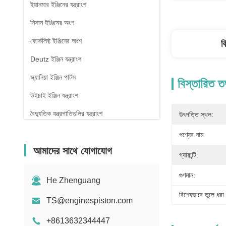
ইয়ানমার ইঞ্জিনের যন্ত্রাংশ
নিসান ইঞ্জিনের অংশ
ফোর্কলিফ্ট ইঞ্জিনের অংশ
ব
Deutz ইঞ্জিন যন্ত্রাংশ
স্ক্যানিয়া ইঞ্জিন পার্টস
বিস্তারিত ত
উইচাই ইঞ্জিন যন্ত্রাংশ
বৈদ্যুতিক যন্ত্রপাতিগুলির যন্ত্রাংশ
উৎপত্তি স্থল:
পণ্যের নাম:
আমাদের সাথে যোগাযোগ
গ্যারান্টি:
গুণমান:
He Zhenguang
বিশেষভাবে তুলে ধরা:
TS@enginespiston.com
+8613632344447