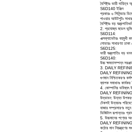
বৈশিষ্ট্যঃ ভারী দায়িত্
S6D140 ইঞ্জিন
প্রকারঃ ৬ সিলিন্ডার ডি
পাওয়ার আউটপুটঃ সা
বৈশিষ্ট্যঃ বড় যন্ত্রপা
2. প্রযোজ্য মডেল ভূমি
S6D114:
এক্সক্যাভেটরঃ বহুমুখী ক
লোডারঃ সাধারণত চাকা ল
S6D125:
ভারী যন্ত্রপাতিঃ বড় খ
S6D140:
উচ্চ ক্ষমতাসম্পন্ন সরঞ্জ
3. DAILY REFINING ব্
DAILY REFINING একটি বিশ
গুণমান নিশ্চিতকরণঃ কর্ম
ব্যাপক সমাধানঃ কার্যকর 
4. কোম্পানির ভবিষ্যৎ উ
DAILY REFINING এর 
উদ্ভাবন: উন্নত উপকরণ ও 
টেকসই উন্নয়নঃ পরিবেশ
বাজার সম্প্রসারণঃ নতুন 
ডিজিটাল রূপান্তরঃ গ্র
5. উচ্চমানের পণ্যের অং
DAILY REFINING থেকে প
কঠোর মান নিয়ন্ত্রণের মধ