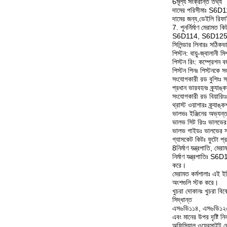
6মূল্য সংক্রান্ত তথ্য
দামের পরিসীমাঃ S6D114
দামের জন্য,ডেইলি রিফা
7. পুনর্নির্মাণ মেরামত ক
S6D114, S6D125, এবং 
সিলিন্ডার লিনারঃ সঠিকভ
পিস্টন: বায়ু-জ্বালানী 
পিস্টন রিং: কম্প্রেশন 
পিস্টন পিনঃ পিস্টনকে 
সংযোগকারী রড বুশিংঃ স
প্রধান ভারবহনঃ ক্র্যাঙ্
সংযোগকারী রড বিয়ারিংঃ
থ্রাস্ট ওয়াশারঃ ক্র্যাঙ্ক
ভালভঃ ইঞ্জিনের অভ্যন্ত
ভালভ সিট রিংঃ ভালভের 
ভালভ গাইডঃ ভালভের সঠ
গ্যাসকেট কিটঃ ফুটো প্র
8নির্মাণ যন্ত্রপাতি, ম
নির্মাণ যন্ত্রপাতিঃ S6
করে।
মেরামত কর্মশালাঃ এই ইঞ্
অংশগুলি স্টক করে।
খুচরা দোকানঃ খুচরা বিক
সিদ্ধান্ত
এস৬ডি১১৪, এস৬ডি১২৫ এবং
এবং মানের উপর দৃষ্ট
অফিসিয়াল ওয়েবসাইট দ