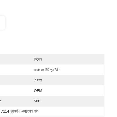
ডিজেল
ওভারহল কিট পুনর্নির্মাণ
7 বছর
OEM
া:
500
D114 পুনর্নির্মাণ ওভারহোল কিট