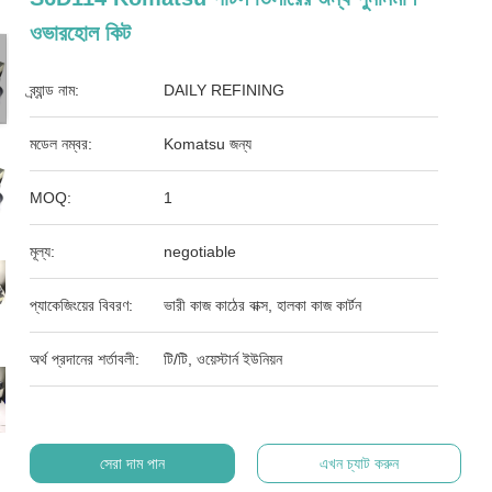
ওভারহোল কিট
ব্র্যান্ড নাম:
DAILY REFINING
মডেল নম্বর:
Komatsu জন্য
MOQ:
1
মূল্য:
negotiable
প্যাকেজিংয়ের বিবরণ:
ভারী কাজ কাঠের বাক্স, হালকা কাজ কার্টন
অর্থ প্রদানের শর্তাবলী:
টি/টি, ওয়েস্টার্ন ইউনিয়ন
সেরা দাম পান
এখন চ্যাট করুন