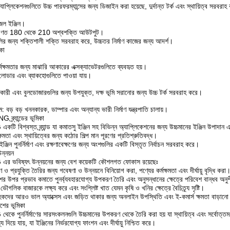
ব অ্যাপ্লিকেশনগুলিতে উচ্চ পারফরম্যান্সের জন্য ডিজাইন করা হয়েছে, দুর্দান্ত টর্ক এবং স্থায়িত্ব সরবরা
জেল ইঞ্জিন।
ধারণত 180 থেকে 210 অশ্বশক্তি আউটপুট।
তিগুলির জন্য শক্তিশালী শক্তি সরবরাহ করে, উচ্চতর নির্মাণ কাজের জন্য আদর্শ।
কা
র্মক্ষমতার জন্য মাঝারি আকারের এক্সক্যাভেটরগুলিতে ব্যবহৃত হয়।
োডার এবং ব্যাকহোগুলিতে পাওয়া যায়।
ননকারী এবং বুলডোজারগুলির জন্য উপযুক্ত, দক্ষ ভূমি সরানোর জন্য উচ্চ টর্ক সরবরাহ করে।
াম: বড় বড় খননকারক, ডাম্পার এবং অন্যান্য ভারী নির্মাণ যন্ত্রপাতি চালায়।
র্যান্ডের ভূমিকা
্বস্ত ব্র্যান্ড যা কমাতসু ইঞ্জিন সহ বিভিন্ন অ্যাপ্লিকেশনের জন্য উচ্চমানের ইঞ্জিন উপাদান এবং পুন
ক্ষমতা এবং স্থায়িত্বের জন্য কঠোর শিল্প মান পূরণের প্রতিশ্রুতিবদ্ধ।
ইঞ্জিন পুনর্নির্মাণ এবং রক্ষণাবেক্ষণের জন্য অংশগুলির একটি বিস্তৃত নির্বাচন সরবরাহ করে।
ন্নয়ন
ভবিষ্যৎ উন্নয়নের জন্য বেশ কয়েকটি কৌশলগত ফোকাস রয়েছেঃ
প্রযুক্তি তৈরির জন্য গবেষণা ও উন্নয়নে বিনিয়োগ করা, পণ্যের কর্মক্ষমতা এবং দীর্ঘায়ু বৃদ্ধি করা
ের উপর প্রভাব কমাতে পুনর্ব্যবহারযোগ্য উপকরণ তৈরি এবং অনুসন্ধানের ক্ষেত্রে পরিবেশ বান্ধব অনু
ভৌগলিক বাজারকে লক্ষ্য করে এবং সংশ্লিষ্ট খাত যেমন কৃষি ও খনির ক্ষেত্রে বৈচিত্র্য সৃষ্টি।
াহকদের আরও ভাল অ্যাক্সেস এবং জড়িত থাকার জন্য অনলাইন উপস্থিতি এবং ই-কমার্স ক্ষমতা বাড়ান
শের ভূমিকা
ুনর্নির্মাণের সারসংকলনগুলি উচ্চমানের উপকরণ থেকে তৈরি করা হয় যা স্থায়িত্ব এবং সর্বোত্তম কর
্য দিয়ে যায়, যা ইঞ্জিনের নির্ভরযোগ্য ফাংশন এবং দীর্ঘায়ু নিশ্চিত করে।