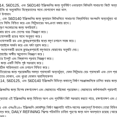
, S6D125, এবং S6D140 ইঞ্জিনগুলির জন্য পুনর্নির্মাণ ওভারহাল কিটগুলি সাধারণত কিটে অন্তর্ভ
ইনিং বা অনুমোদিত বিক্রেতাদের সাথে যোগাযোগ করা ভাল.
িট উপাদান
S6D140 ইঞ্জিনগুলির জন্য মূল্যায়ন কিটগুলিতে সাধারণত নিম্নলিখিত অংশগুলি অন্তর্ভুক্ত থা
াবে সিলিং নিশ্চিত করে এবং সিলিন্ডারের অখণ্ডতা বজায় রাখে।
মিশ্রণ সংকোচনের জন্য অপরিহার্য।
বজায় রাখে এবং তেলের খরচ নিয়ন্ত্রণ করে।
সংযোগকারী রডের সাথে সংযুক্ত করে।
ংযোগকারী রড এবং ক্র্যাঙ্কশ্যাফ্টের মধ্যে মসৃণ চলাচল সহজ করে।
কশ্যাফ্টকে সমর্থন করে এবং ঘর্ষণ হ্রাস করে।
 সংযোগকারী রডকে ক্র্যাঙ্কশ্যাফ্টে মসৃণভাবে ঘোরানোর অনুমতি দেয়।
শ্যাফ্টের অক্ষীয় আন্দোলন নিয়ন্ত্রণ করে।
রে ইনপুট এবং নিষ্কাশন প্রবাহ নিয়ন্ত্রণ করে।
জন্য একটি সিলিং পৃষ্ঠ সরবরাহ করে।
িক সারিবদ্ধতা এবং চলাচল নিশ্চিত করে।
তিরোধের জন্য প্রয়োজনীয় সমস্ত গ্যাসকেট অন্তর্ভুক্ত, যেমন সিলিন্ডার হেড গ্যাসকেট এবং তেল প্
েরামতের দোকান, এবং খুচরা দোকান অ্যাপ্লিকেশন
D114, S6D125, এবং S6D140 ইঞ্জিনগুলি বিভিন্ন কমাতসু নির্মাণ সরঞ্জামগুলিকে চালিত করার জন্য অত্য
জিনগুলির জন্য বিশেষ রক্ষণাবেক্ষণ এবং মেরামতের পরিষেবা প্রয়োজন। মেরামতের কর্মশালাগুলি প্রায়শই কো
্রেতারা এই ইঞ্জিনগুলির জন্য বিভিন্ন অংশ এবং পুনর্নির্মাণ কিট সরবরাহ করতে পারে, রক্ষণাবেক্ষণ এবং
 এস৬ডি১৪০ ইঞ্জিনগুলি কোমাট্সুর নির্মাণ যন্ত্রপাতি লাইন-আপের গুরুত্বপূর্ণ উপাদান।তারা বিভিন্ন
ি নিবদ্ধ করে, DAILY REFINING শিল্পের পরিবর্তিত চাহিদা পূরণের জন্য ভাল অবস্থানে রয়ে
েখুন।.