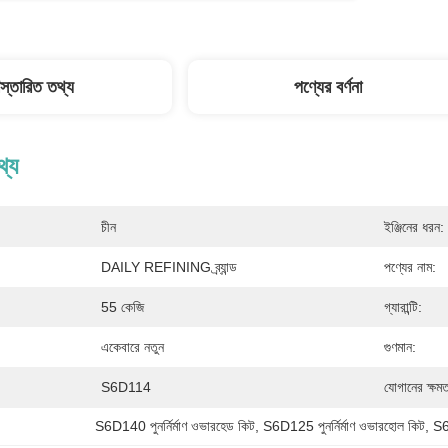
িস্তারিত তথ্য
পণ্যের বর্ণনা
থ্য
চীন
ইঞ্জিনের ধরন:
DAILY REFINING ব্র্যান্ড
পণ্যের নাম:
55 কেজি
গ্যারান্টি:
একেবারে নতুন
গুণমান:
S6D114
যোগানের ক্ষমত
S6D140 পুনর্নির্মাণ ওভারহেড কিট
, 
S6D125 পুনর্নির্মাণ ওভারহোল কিট
, 
S6