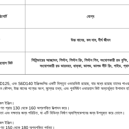
িপোর্ট
যোগ্য
উচ্চ মানের, কম দাম, দীর্ঘ জীবন
সিলিন্ডারের আচ্ছাদন, পিস্টন, পিস্টন রিং, পিস্টন পিন, সংযোগকারী রড বুশিং
ভারহোল কিট
সংযোগকারী রড ভারবহন, ধাক্কা, ভালভ, ভালভ সীট রিং, গাইড, গ্যা
5, এবং S6D140 ইঞ্জিনগুলির একটি বিস্তৃত ওভারভিউ রয়েছে, যার মধ্যে রয়েছে তাদের পাওয়
়ন কৌশল, উচ্চ মানের পণ্যের অংশ, মূল্যের তথ্য, এবং পুনর্নির্মাণ ওভারহাল কিট অন্তর্ভুক্ত উপাদান
জেল ইঞ্জিন।
রণত প্রায় 130 থেকে 160 অশ্বশক্তি উত্পাদন করে।
োগ্যতা এবং দক্ষতার জন্য পরিচিত, যা এটি বিভিন্ন নির্মাণ অ্যাপ্লিকেশনের জন্য উপযুক্ত করে তোলে।
জেল ইঞ্জিন।
ারণত 150 থেকে 180 অশ্বশক্তি পর্যন্ত।