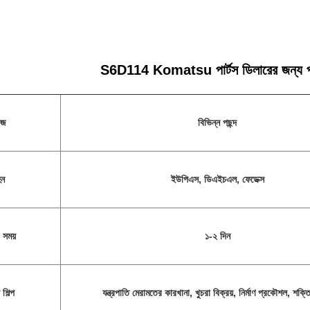
S6D114 Komatsu পার্টস ডিলারের জন্য পুনর
েজ
বিভিন্ন পছন্দ
হন
ইউপিএস, ডিএইচএল, ফেডেক্স
 সময়
১-২ দিন
শিল্প
যন্ত্রপাতি মেরামতের কারখানা, খুচরা বিক্রয়, নির্মাণ প্রকৌশল, শক্