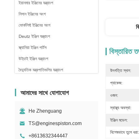
ইয়ানমার ইঞ্জিনের যন্ত্রাংশ
নিসান ইঞ্জিনের অংশ
ফোর্কলিফ্ট ইঞ্জিনের অংশ
ব
Deutz ইঞ্জিন যন্ত্রাংশ
স্ক্যানিয়া ইঞ্জিন পার্টস
বিস্তারিত ত
উইচাই ইঞ্জিন যন্ত্রাংশ
বৈদ্যুতিক যন্ত্রপাতিগুলির যন্ত্রাংশ
উৎপত্তি স্থল:
প্যাকেজ:
আমাদের সাথে যোগাযোগ
ওজন:
স্বাস্থ্য অবস্থা:
He Zhenguang
ইঞ্জিন মডেল:
TS@enginespiston.com
বিশেষভাবে তুলে ধরা:
+8613632344447