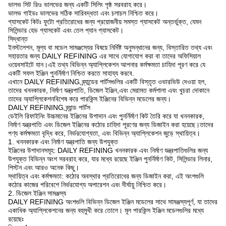
ভালভ সিট রিংঃ ভালভের জন্য একটি সিলিং পৃষ্ঠ সরবরাহ করে।
ভালভ গাইডঃ ভালভের সঠিক সারিবদ্ধতা এবং চলাচল নিশ্চিত করে।
গ্যাসকেট কিটঃ ফুটো প্রতিরোধের জন্য প্রয়োজনীয় সমস্ত গ্যাসকেট অন্তর্ভুক্ত, যেমন
সিলিন্ডার হেড গ্যাসকেট এবং তেল প্যান গ্যাসকেট।
সিদ্ধান্ত
ইনস্টলেশন, মূল্য বা মডেল সামঞ্জস্যের বিষয়ে নির্দিষ্ট অনুসন্ধানের জন্য, বিস্তারিত তথ্য এবং
সহায়তার জন্য DAILY REFINING এর সাথে যোগাযোগ করা বা তাদের অফিসিয়াল
ওয়েবসাইটে যান।এই তথ্য বিভিন্ন অ্যাপ্লিকেশন আপনার কর্মক্ষমতা চাহিদা পূরণ করে যে
একটি সফল ইঞ্জিন পুনর্নির্মাণ নিশ্চিত করতে সাহায্য করবে.
এখানে DAILY REFINING ব্র্যান্ডের পার্টসগুলির একটি বিস্তৃত ওভারভিউ দেওয়া হল,
তাদের খননকারক, নির্মাণ যন্ত্রপাতি, ডিজেল ইঞ্জিন,এবং মেরামত কর্মশালা এবং খুচরা দোকানে
তাদের অ্যাপ্লিকেশনবিশেষ করে পারকিন্স ইঞ্জিনের বিভিন্ন মডেলের জন্য।
DAILY REFINING ব্র্যান্ড পার্টস
ডেইলি রিফাইনিং উচ্চমানের ইঞ্জিনের উপাদান এবং পুনর্নির্মাণ কিট তৈরি করে যা খননকারক,
নির্মাণ যন্ত্রপাতি এবং ডিজেল ইঞ্জিনের কঠোর চাহিদা পূরণের জন্য ডিজাইন করা হয়েছে।তাদের
পণ্য কর্মক্ষমতা বৃদ্ধি করে, নির্ভরযোগ্যতা, এবং বিভিন্ন অ্যাপ্লিকেশন জুড়ে স্থায়িত্ব।
1. খননকারক এবং নির্মাণ যন্ত্রপাতি জন্য উপযুক্ত
ইঞ্জিনের উপাদানসমূহ: DAILY REFINING খননকারক এবং নির্মাণ যন্ত্রপাতিগুলির জন্য
উপযুক্ত বিভিন্ন অংশ সরবরাহ করে, যার মধ্যে রয়েছে ইঞ্জিন পুনর্নির্মাণ কিট, সিলিন্ডার লিনার,
পিস্টন এবং আরও অনেক কিছু।
স্থায়িত্ব এবং কর্মক্ষমতা: কঠোর অবস্থার প্রতিরোধের জন্য ডিজাইন করা, এই অংশগুলি
কঠোর কাজের পরিবেশে নির্ভরযোগ্য অপারেশন এবং দীর্ঘায়ু নিশ্চিত করে।
2. ডিজেল ইঞ্জিন সামঞ্জস্য
DAILY REFINING অংশগুলি বিভিন্ন ডিজেল ইঞ্জিন মডেলের সাথে সামঞ্জস্যপূর্ণ, যা তাদের
একাধিক অ্যাপ্লিকেশনের জন্য বহুমুখী করে তোলে। মূল পারকিন্স ইঞ্জিন মডেলগুলির মধ্যে
রয়েছেঃ