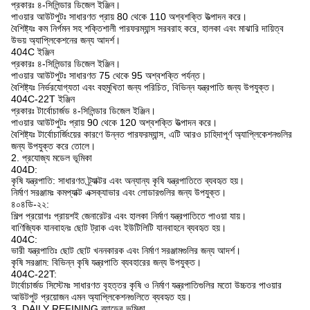
প্রকারঃ ৪-সিলিন্ডার ডিজেল ইঞ্জিন।
পাওয়ার আউটপুটঃ সাধারণত প্রায় 80 থেকে 110 অশ্বশক্তি উত্পাদন করে।
বৈশিষ্ট্যঃ কম নির্গমন সহ শক্তিশালী পারফরম্যান্স সরবরাহ করে, হালকা এবং মাঝারি দায়িত্ব
উভয় অ্যাপ্লিকেশনের জন্য আদর্শ।
404C ইঞ্জিন
প্রকারঃ ৪-সিলিন্ডার ডিজেল ইঞ্জিন।
পাওয়ার আউটপুটঃ সাধারণত 75 থেকে 95 অশ্বশক্তি পর্যন্ত।
বৈশিষ্ট্যঃ নির্ভরযোগ্যতা এবং বহুমুখিতা জন্য পরিচিত, বিভিন্ন যন্ত্রপাতি জন্য উপযুক্ত।
404C-22T ইঞ্জিন
প্রকারঃ টার্বোচার্জড ৪-সিলিন্ডার ডিজেল ইঞ্জিন।
পাওয়ার আউটপুটঃ প্রায় 90 থেকে 120 অশ্বশক্তি উত্পাদন করে।
বৈশিষ্ট্যঃ টার্বোচার্জিংয়ের কারণে উন্নত পারফরম্যান্স, এটি আরও চাহিদাপূর্ণ অ্যাপ্লিকেশনগুলির
জন্য উপযুক্ত করে তোলে।
2. প্রযোজ্য মডেল ভূমিকা
404D:
কৃষি যন্ত্রপাতি: সাধারণত ট্র্যাক্টর এবং অন্যান্য কৃষি যন্ত্রপাতিতে ব্যবহৃত হয়।
নির্মাণ সরঞ্জামঃ কমপ্যাক্ট এক্সক্যাভার এবং লোডারগুলির জন্য উপযুক্ত।
৪০৪ডি-২২:
শিল্প প্রয়োগঃ প্রায়শই জেনারেটর এবং হালকা নির্মাণ যন্ত্রপাতিতে পাওয়া যায়।
বাণিজ্যিক যানবাহনঃ ছোট ট্রাক এবং ইউটিলিটি যানবাহনে ব্যবহৃত হয়।
404C:
ভারী যন্ত্রপাতিঃ ছোট ছোট খননকারক এবং নির্মাণ সরঞ্জামগুলির জন্য আদর্শ।
কৃষি সরঞ্জাম: বিভিন্ন কৃষি যন্ত্রপাতি ব্যবহারের জন্য উপযুক্ত।
404C-22T:
টার্বোচার্জড সিস্টেমঃ সাধারণত বৃহত্তর কৃষি ও নির্মাণ যন্ত্রপাতিগুলির মতো উচ্চতর পাওয়ার
আউটপুট প্রয়োজন এমন অ্যাপ্লিকেশনগুলিতে ব্যবহৃত হয়।
3. DAILY REFINING ব্র্যান্ডের ভূমিকা