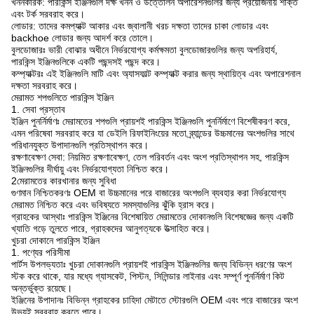
খননকারক: পারকিন্স ইঞ্জিনগুলি দক্ষ খনন ও উত্তোলন অপারেশনগুলির জন্য প্রয়োজনীয় শক্তি
এবং টর্ক সরবরাহ করে।
লোডার: তাদের কমপ্যাক্ট আকার এবং জ্বালানী খরচ দক্ষতা তাদের চাকা লোডার এবং
backhoe লোডার জন্য আদর্শ করে তোলে।
বুলডোজারঃ ভারী বোঝার অধীনে নির্ভরযোগ্য কর্মক্ষমতা বুলডোজারগুলির জন্য অপরিহার্য,
পারকিন্স ইঞ্জিনগুলিকে একটি পছন্দসই পছন্দ করে।
কম্প্যাক্টরঃ এই ইঞ্জিনগুলি মাটি এবং অ্যাসফাল্ট কম্প্যাক্ট করার জন্য স্থায়িত্ব এবং অপারেশনাল
দক্ষতা সরবরাহ করে।
মেরামত শপগুলিতে পারকিন্স ইঞ্জিন
1. সেবা প্রস্তাব
ইঞ্জিন পুনর্নির্মাণঃ মেরামতের শপগুলি প্রায়শই পারকিন্স ইঞ্জিনগুলি পুনর্নির্মাণে বিশেষীকরণ করে,
এমন পরিষেবা সরবরাহ করে যা ডেইলি রিফাইনিংয়ের মতো ব্র্যান্ডের উচ্চমানের অংশগুলির সাথে
পরিধানযুক্ত উপাদানগুলি প্রতিস্থাপন করে।
রক্ষণাবেক্ষণ সেবা: নিয়মিত রক্ষণাবেক্ষণ, তেল পরিবর্তন এবং অংশ প্রতিস্থাপন সহ, পারকিন্স
ইঞ্জিনগুলির দীর্ঘায়ু এবং নির্ভরযোগ্যতা নিশ্চিত করে।
2মেরামতের কারখানার জন্য সুবিধা
গুণমান নিশ্চিতকরণঃ OEM বা উচ্চমানের পরে বাজারের অংশগুলি ব্যবহার করা নির্ভরযোগ্য
মেরামত নিশ্চিত করে এবং ভবিষ্যতে সমস্যাগুলির ঝুঁকি হ্রাস করে।
গ্রাহকের আস্থাঃ পারকিন্স ইঞ্জিনের বিশেষায়িত মেরামতের দোকানগুলি বিশেষজ্ঞের জন্য একটি
খ্যাতি গড়ে তুলতে পারে, গ্রাহকদের আনুগত্যকে উত্সাহিত করে।
খুচরা দোকানে পারকিন্স ইঞ্জিন
1. পণ্যের পরিসীমা
পার্টস উপলভ্যতাঃ খুচরা দোকানগুলি প্রায়শই পারকিন্স ইঞ্জিনগুলির জন্য বিভিন্ন ধরণের অংশ
স্টক করে থাকে, যার মধ্যে গ্যাসকেট, পিস্টন, সিলিন্ডার লাইনার এবং সম্পূর্ণ পুনর্নির্মাণ কিট
অন্তর্ভুক্ত রয়েছে।
ইঞ্জিনের উপাদানঃ বিভিন্ন গ্রাহকের চাহিদা মেটাতে স্টোরগুলি OEM এবং পরে বাজারের অংশ
উভয়ই সরবরাহ করতে পারে।