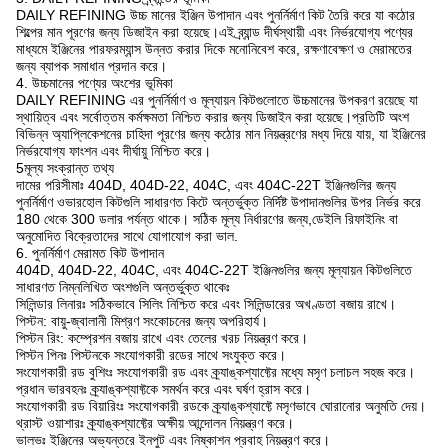
DAILY REFINING উচ্চ মানের ইঞ্জিন উপাদান এবং পুনর্নির্মাণ কিট তৈরি করে যা কঠোর
শিল্পের মান পূরণের জন্য ডিজাইন করা হয়েছে।এই ব্র্যান্ড দীর্ঘস্থায়ী এবং নির্ভরযোগ্য পণ্যের
মাধ্যমে ইঞ্জিনের পারফরম্যান্স উন্নত করার দিকে মনোনিবেশ করে, রক্ষণাবেক্ষণ ও মেরামতের
জন্য ব্যাপক সমাধান প্রদান করে।
4. উচ্চমানের পণ্যের অংশের ভূমিকা
DAILY REFINING এর পুনর্নির্মাণ ও মূল্যায়ন কিটগুলোতে উচ্চমানের উপকরণ রয়েছে যা
স্থায়িত্ব এবং সর্বোত্তম কর্মক্ষমতা নিশ্চিত করার জন্য ডিজাইন করা হয়েছে।প্রতিটি অংশ
বিভিন্ন অ্যাপ্লিকেশনের চাহিদা পূরণের জন্য কঠোর মান নিয়ন্ত্রণের মধ্য দিয়ে যায়, যা ইঞ্জিনের
নির্ভরযোগ্য ফাংশন এবং দীর্ঘায়ু নিশ্চিত করে।
5মূল্য সংক্রান্ত তথ্য
দামের পরিসীমাঃ 404D, 404D-22, 404C, এবং 404C-22T ইঞ্জিনগুলির জন্য
পুনর্নির্মাণ ওভারহোল কিটগুলি সাধারণত কিটে অন্তর্ভুক্ত নির্দিষ্ট উপাদানগুলির উপর নির্ভর করে
180 থেকে 300 ডলার পর্যন্ত থাকে। সঠিক মূল্য নির্ধারণের জন্য,ডেইলি রিফাইনিং বা
অনুমোদিত বিক্রেতাদের সাথে যোগাযোগ করা ভাল.
6. পুনর্নির্মাণ মেরামত কিট উপাদান
404D, 404D-22, 404C, এবং 404C-22T ইঞ্জিনগুলির জন্য মূল্যায়ন কিটগুলিতে
সাধারণত নিম্নলিখিত অংশগুলি অন্তর্ভুক্ত থাকেঃ
সিলিন্ডার লিনারঃ সঠিকভাবে সিলিং নিশ্চিত করে এবং সিলিন্ডারের অখণ্ডতা বজায় রাখে।
পিস্টন: বায়ু-জ্বালানী মিশ্রণ সংকোচনের জন্য অপরিহার্য।
পিস্টন রিং: কম্প্রেশন বজায় রাখে এবং তেলের খরচ নিয়ন্ত্রণ করে।
পিস্টন পিনঃ পিস্টনকে সংযোগকারী রডের সাথে সংযুক্ত করে।
সংযোগকারী রড বুশিংঃ সংযোগকারী রড এবং ক্র্যাঙ্কশ্যাফ্টের মধ্যে মসৃণ চলাচল সহজ করে।
প্রধান ভারবহনঃ ক্র্যাঙ্কশ্যাফ্টকে সমর্থন করে এবং ঘর্ষণ হ্রাস করে।
সংযোগকারী রড বিয়ারিংঃ সংযোগকারী রডকে ক্র্যাঙ্কশ্যাফ্টে মসৃণভাবে ঘোরানোর অনুমতি দেয়।
থ্রাস্ট ওয়াশারঃ ক্র্যাঙ্কশ্যাফ্টের অক্ষীয় আন্দোলন নিয়ন্ত্রণ করে।
ভালভঃ ইঞ্জিনের অভ্যন্তরে ইনপুট এবং নিষ্কাশন প্রবাহ নিয়ন্ত্রণ করে।