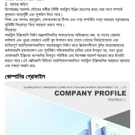
2. গ্রাহক জড়িত
বিশেষজ্ঞের পরামর্শঃ স্টোরের কর্মীরা নির্দিষ্ট পারকিন্স ইঞ্জিন মডেলের জন্য সেরা অংশ সম্পর্কে
মূল্যবান অন্তর্দৃষ্টি এবং সুপারিশ দিতে পারে।
শিক্ষা এবং সম্পদঃ ম্যানুয়াল, রক্ষণাবেক্ষণের টিপস এবং পণ্য সম্পর্কিত তথ্য সরবরাহ গ্রাহকদের
সুনির্দিষ্ট সিদ্ধান্ত নিতে সহায়তা করতে পারে।
সিদ্ধান্ত
পারকিন্স ইঞ্জিনগুলি নির্মাণ যন্ত্রপাতিগুলির অপারেশনের অবিচ্ছেদ্য অঙ্গ, যা তাদের মেরামত
কর্মশালা এবং খুচরা দোকানে একটি মূল উপাদান করে তোলে।তাদের নির্ভরযোগ্যতা এবং
চাহিদাপূর্ণ অ্যাপ্লিকেশনগুলিতে পারফরম্যান্স নির্মাণ খাতে উত্পাদনশীলতা বৃদ্ধি করেমেরামতের
কর্মশালাগুলি রক্ষণাবেক্ষণ এবং পুনর্নির্মাণ পরিষেবাগুলির চাহিদা থেকে উপকৃত হয়, যখন খুচরা
দোকানগুলি ইঞ্জিনের অংশগুলির বিস্তৃত পরিসীমা এবং বিশেষজ্ঞ পরামর্শ সরবরাহ করে উন্নতি
করতে পারে।এই সেক্টরগুলি বিভিন্ন অ্যাপ্লিকেশনগুলিতে পারকিন্স ইঞ্জিনগুলির অব্যাহত ব্যবহার
এবং দক্ষতা সমর্থন করে.
কোম্পানির প্রোফাইল