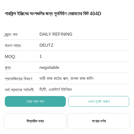
পারকিন্স ইঞ্জিনের অংশগুলির জন্য পুনর্নির্মাণ মেরামতের কিট 404D
DAILY REFINING
ব্র্যান্ড নাম:
DEUTZ
মডেল নম্বর:
1
MOQ:
negotiable
মূল্য:
ভারী কাজ কাঠের বাক্স, হালকা কাজ কার্টন
প্যাকেজিংয়ের বিবরণ:
টি/টি, ওয়েস্টার্ন ইউনিয়ন
অর্থ প্রদানের শর্তাবলী:
সেরা দাম পান
এখন চ্যাট করুন
বিস্তারিত তথ্য
পণ্যের বর্ণনা