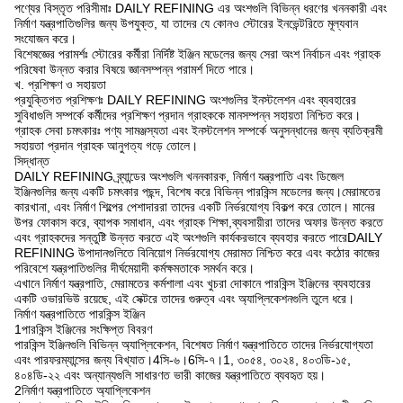
পণ্যের বিস্তৃত পরিসীমাঃ DAILY REFINING এর অংশগুলি বিভিন্ন ধরণের খননকারী এবং
নির্মাণ যন্ত্রপাতিগুলির জন্য উপযুক্ত, যা তাদের যে কোনও স্টোরের ইনভেন্টরিতে মূল্যবান
সংযোজন করে।
বিশেষজ্ঞের পরামর্শঃ স্টোরের কর্মীরা নির্দিষ্ট ইঞ্জিন মডেলের জন্য সেরা অংশ নির্বাচন এবং গ্রাহক
পরিষেবা উন্নত করার বিষয়ে জ্ঞানসম্পন্ন পরামর্শ দিতে পারে।
খ. প্রশিক্ষণ ও সহায়তা
প্রযুক্তিগত প্রশিক্ষণঃ DAILY REFINING অংশগুলির ইনস্টলেশন এবং ব্যবহারের
সুবিধাগুলি সম্পর্কে কর্মীদের প্রশিক্ষণ প্রদান গ্রাহককে মানসম্পন্ন সহায়তা নিশ্চিত করে।
গ্রাহক সেবা চমৎকারঃ পণ্য সামঞ্জস্যতা এবং ইনস্টলেশন সম্পর্কে অনুসন্ধানের জন্য ব্যতিক্রমী
সহায়তা প্রদান গ্রাহক আনুগত্য গড়ে তোলে।
সিদ্ধান্ত
DAILY REFINING ব্র্যান্ডের অংশগুলি খননকারক, নির্মাণ যন্ত্রপাতি এবং ডিজেল
ইঞ্জিনগুলির জন্য একটি চমৎকার পছন্দ, বিশেষ করে বিভিন্ন পারকিন্স মডেলের জন্য।মেরামতের
কারখানা, এবং নির্মাণ শিল্পের পেশাদাররা তাদের একটি নির্ভরযোগ্য বিকল্প করে তোলে। মানের
উপর ফোকাস করে, ব্যাপক সমাধান, এবং গ্রাহক শিক্ষা,ব্যবসায়ীরা তাদের অফার উন্নত করতে
এবং গ্রাহকদের সন্তুষ্টি উন্নত করতে এই অংশগুলি কার্যকরভাবে ব্যবহার করতে পারেDAILY
REFINING উপাদানগুলিতে বিনিয়োগ নির্ভরযোগ্য মেরামত নিশ্চিত করে এবং কঠোর কাজের
পরিবেশে যন্ত্রপাতিগুলির দীর্ঘমেয়াদী কর্মক্ষমতাকে সমর্থন করে।
এখানে নির্মাণ যন্ত্রপাতি, মেরামতের কর্মশালা এবং খুচরা দোকানে পারকিন্স ইঞ্জিনের ব্যবহারের
একটি ওভারভিউ রয়েছে, এই সেক্টরে তাদের গুরুত্ব এবং অ্যাপ্লিকেশনগুলি তুলে ধরে।
নির্মাণ যন্ত্রপাতিতে পারকিন্স ইঞ্জিন
1পারকিন্স ইঞ্জিনের সংক্ষিপ্ত বিবরণ
পারকিন্স ইঞ্জিনগুলি বিভিন্ন অ্যাপ্লিকেশন, বিশেষত নির্মাণ যন্ত্রপাতিতে তাদের নির্ভরযোগ্যতা
এবং পারফরম্যান্সের জন্য বিখ্যাত।4সি-৬।6সি-৭।1, ৩০৫৪, ৩০২৪, ৪০৩ডি-১৫,
৪০৪ডি-২২ এবং অন্যান্যগুলি সাধারণত ভারী কাজের যন্ত্রপাতিতে ব্যবহৃত হয়।
2নির্মাণ যন্ত্রপাতিতে অ্যাপ্লিকেশন