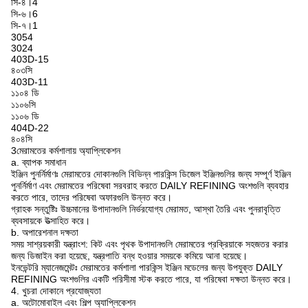
সি-৪।4
সি-৬।6
সি-৭।1
3054
3024
403D-15
৪০৩সি
403D-11
১১০৪ ডি
১১০৬সি
১১০৬ ডি
404D-22
৪০৪সি
3মেরামতের কর্মশালায় অ্যাপ্লিকেশন
a. ব্যাপক সমাধান
ইঞ্জিন পুনর্নির্মাণঃ মেরামতের দোকানগুলি বিভিন্ন পারকিন্স ডিজেল ইঞ্জিনগুলির জন্য সম্পূর্ণ ইঞ্জিন
পুনর্নির্মাণ এবং মেরামতের পরিষেবা সরবরাহ করতে DAILY REFINING অংশগুলি ব্যবহার
করতে পারে, তাদের পরিষেবা অফারগুলি উন্নত করে।
গ্রাহক সন্তুষ্টিঃ উচ্চমানের উপাদানগুলি নির্ভরযোগ্য মেরামত, আস্থা তৈরি এবং পুনরাবৃত্তি
ব্যবসায়কে উত্সাহিত করে।
b. অপারেশনাল দক্ষতা
সময় সাশ্রয়কারী যন্ত্রাংশ: কিট এবং পৃথক উপাদানগুলি মেরামতের প্রক্রিয়াকে সহজতর করার
জন্য ডিজাইন করা হয়েছে, যন্ত্রপাতি বন্ধ হওয়ার সময়কে কমিয়ে আনা হয়েছে।
ইনভেন্টরি ম্যানেজমেন্টঃ মেরামতের কর্মশালা পারকিন্স ইঞ্জিন মডেলের জন্য উপযুক্ত DAILY
REFINING অংশগুলির একটি পরিসীমা স্টক করতে পারে, যা পরিষেবা দক্ষতা উন্নত করে।
4. খুচরা দোকানে প্রযোজ্যতা
a. অটোমোবাইল এবং শিল্প অ্যাপ্লিকেশন