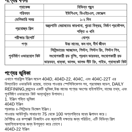
পণ্যের বর্ণনা
প্যাকেজ
বিভিন্ন পছন্দ
পরিবহন
ইউপিএস, ডিএইচএল, ফেডেক্স
ডেলিভারি সময়
১-২ দিন
যন্ত্রপাতি মেরামতের কারখানা, খুচরা বিক্রয়, নির্মাণ প্রকৌশল,
প্রযোজ্য শিল্প
শক্তি ও খনি
পরীক্ষার রিপোর্ট
যোগ্য
পণ্য
উচ্চ মানের, কম দাম, দীর্ঘ জীবন
সিলিন্ডারের আচ্ছাদন, পিস্টন, পিস্টন রিং, পিস্টন পিন,
পুনর্নির্মাণ ওভারহোল কিট
সংযোগকারী রড বুশিং, প্রধান ভারবহন, সংযোগকারী রড
ভারবহন, ধাক্কা, ভালভ, ভালভ সীট রিং, গাইড, গ্যাসকেট কিট
পণ্যের ভূমিকা
এখানে পারকিন্স ইঞ্জিন মডেল 404D, 404D-22, 404C, এবং 404C-22T এর
বিস্তারিত ওভারভিউ রয়েছে, তাদের পাওয়ার স্পেসিফিকেশন সহ, প্রযোজ্য মডেল, DAILY
REFINING ব্র্যান্ডের একটি ভূমিকা,উচ্চ মানের পণ্যের অংশের হাইলাইটস, দামের তথ্য, এবং
পুনর্নির্মাণ ওভারহেড কিট অন্তর্ভুক্ত উপাদান।
1. ইঞ্জিন শক্তি ভূমিকা
404D ইঞ্জিন
প্রকারঃ ৪-সিলিন্ডার ডিজেল ইঞ্জিন।
পাওয়ার আউটপুটঃ সাধারণত 75 থেকে 100 অশ্বশক্তির মধ্যে উত্পাদন করে।
বৈশিষ্ট্যঃ এর কম্প্যাক্ট ডিজাইন এবং জ্বালানী দক্ষতার জন্য পরিচিত, এটি বিভিন্ন শিল্প
অ্যাপ্লিকেশনের জন্য উপযুক্ত করে তোলে।
404D-22 ইঞ্জিন