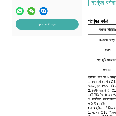
পণ্যের বর্ণনা
পণ্যের বর্ণনা
এখন চ্যাট করুন
অংশের নাম্বার
মডেলের জন্যঃ
ওজন
গ্যারান্টি সময়কা
গুণমান:
ক্যাটরপিলার সি১৮ ইঞ্জ
1. জেনারেটর সেটঃ C1
অন্তর্ভুক্ত রয়েছে।এই 
2. নির্মাণ যন্ত্রপাতি
ভারী ইঞ্জিনিয়ারিং অ্যা
3. ফর্কলিফ্টঃ ক্যাটারপ
লজিস্টিক সেক্টর.
C18 ইঞ্জিনের সিলিন্ডা
1. মডেলঃ C18 ইঞ্জিনের