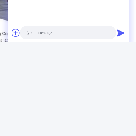
Photo
Video Call
Audio Call