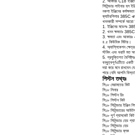
2. আকারঃ C18 ইঞ্জিনের 
সিলিন্ডার লাইনার হল ইঞ
নকশা ইঞ্জিনের কর্মক্ষমত
ক্যাটরপিলার 385C এক্স
খননকারী সম্পর্কে আরো
1. ইঞ্জিনের মডেলঃ 385
2. খনন ক্ষমতাঃ 385C 
3. ক্ষমতা এবং আকারঃ 
৪.৫ কিউবিক মিটার।
4. অ্যাপ্লিকেশন ক্ষেত
স্টকিং এবং ভরাট মত অপ
5. প্রযুক্তিগত বৈশিষ্ট
বন্ধুত্বপূর্ণএটিতে এক
দয়া করে মনে রাখবেন যে
পারে।যদি আপনি বিস্তা
পিস্টন তথ্যঃ
সি১৮ মেরামতের কিট
সি১৮ লিনার
সি১৮ পিস্টন রিং
সি১৮ পিস্টন কিট
সি১৮ সিলিন্ডার ইঞ্জিন পি
সি১৮ সিলিন্ডারের আউট
সি১৮ পূর্ণ গ্যাসকেট কিট
সি১৮ সিলিন্ডার হেড গ্য
সি১৮ সিলিন্ডার হেড
সি১৮ সিলিন্ডার ব্লক