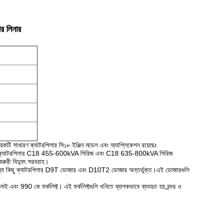
ার লিনার
়েকটি সাধারণ ক্যাটরপিলার সি১৮ ইঞ্জিন মডেল এবং অ্যাপ্লিকেশন রয়েছেঃ
ির মধ্যে ক্যাটরপিলার C18 455-600kVA সিরিজ এবং C18 635-800kVA সিরিজ
 জরুরী বিদ্যুৎ সরবরাহ।
গুলির মধ্যে কিছু ক্যাটরপিলার D9T ডোজার এবং D10T2 ডোজার অন্তর্ভুক্ত।এই ডোজারগুলি
্সই এবং 990 কে ফর্কলিফ্ট। এই ফর্কলিফ্টগুলি খনিতে ব্যাপকভাবে ব্যবহৃত হয়,বন্দর ও