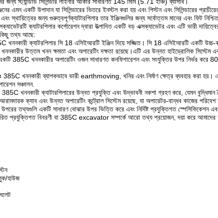
জন্য স্ট্যান্ডার্ড সিলিন্ডার লাইনার আকার সাধারণত 145 মিমি (5.71 ইঞ্চি) ব্যাসার্ধ।
্জিনের এমন একটি উপাদান যা সিলিন্ডারের ভিতরে ইনস্টল করা হয় এবং পিস্টন এবং সিলিন্ডারের প্রাচীর
া এবং স্থায়িত্বের জন্য গুরুত্বপূর্ণক্যাটারপিলার তার ইঞ্জিনগুলির জন্য সর্বোত্তম মানের এবং ফিট নিশ
ক্যাভেটরটি ক্যাটরপিলার কর্পোরেশন দ্বারা উত্পাদিত একটি বড় এক্সক্যাভেটর এবং এটি ভারী দায়িত
 কিছু তথ্য আছে:
C খননকারী ক্যাটরপিলার সি 18 এসিইআরটি ইঞ্জিন দিয়ে সজ্জিত। সি 18 এসিইআরটি একটি উচ্চ-কার্য
খননকারীর উত্তম খনন ক্ষমতা এবং অপারেটিং দক্ষতা রয়েছে।এটি এর উন্নত হাইড্রোলিক সিস্টেম এব
একটি 385C খননকারীর অপারেটিং ওজন সাধারণত কনফিগারেশন এবং সংযুক্তির উপর নির্ভর করে 80 
্রঃ 385C খননকারী ব্যাপকভাবে ভারী earthmoving, খনির এবং নির্মাণ ক্ষেত্র ব্যবহার করা হয়। 
ারেশন সঞ্চালন.
্যঃ 385C খননকারী ক্যাটারপিলারের উন্নত প্রযুক্তি এবং উদ্ভাবনী নকশা গ্রহণ করে, যেমন বুদ্ধিমান বৈদ
টি আরামদায়ক ক্যাব এবং উন্নত অপারেটিং কন্ট্রোল সিস্টেম রয়েছে, যা অপারেটর-বান্ধব কাজের পরিব
 উপরের তথ্যগুলি একটি সাধারণ বোঝার উপর ভিত্তি করে এবং নির্দিষ্ট প্রযুক্তিগত স্পেসিফিকেশন এবং ক
রিত প্রযুক্তিগত বিবরণী বা 385C excavator সম্পর্কে আরো তথ্য প্রয়োজন, দয়া করে আমাদের
স্টন
লুক/হাউজ
াসলেট