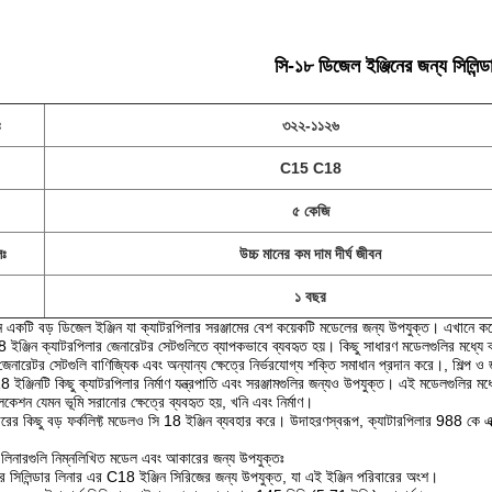
সি-১৮ ডিজেল ইঞ্জিনের জন্য সিলিন্ড
ঃ
৩২২-১১২৬
C15 C18
৫ কেজি
লঃ
উচ্চ মানের কম দাম দীর্ঘ জীবন
১ বছর
িন একটি বড় ডিজেল ইঞ্জিন যা ক্যাটরপিলার সরঞ্জামের বেশ কয়েকটি মডেলের জন্য উপযুক্ত। এখানে কয
8 ইঞ্জিন ক্যাটরপিলার জেনারেটর সেটগুলিতে ব্যাপকভাবে ব্যবহৃত হয়। কিছু সাধারণ মডেলগুল
জেনারেটর সেটগুলি বাণিজ্যিক এবং অন্যান্য ক্ষেত্রে নির্ভরযোগ্য শক্তি সমাধান প্রদান করে।, শিল্প ও
: C18 ইঞ্জিনটি কিছু ক্যাটরপিলার নির্মাণ যন্ত্রপাতি এবং সরঞ্জামগুলির জন্যও উপযুক্ত। এই মডেল
প্লিকেশন যেমন ভূমি সরানোর ক্ষেত্রে ব্যবহৃত হয়, খনি এবং নির্মাণ।
িলারের কিছু বড় ফর্কলিফ্ট মডেলও সি 18 ইঞ্জিন ব্যবহার করে। উদাহরণস্বরূপ, ক্যাটারপিলার 988 কে এক
র লিনারগুলি নিম্নলিখিত মডেল এবং আকারের জন্য উপযুক্তঃ
 সিলিন্ডার লিনার এর C18 ইঞ্জিন সিরিজের জন্য উপযুক্ত, যা এই ইঞ্জিন পরিবারের অংশ।