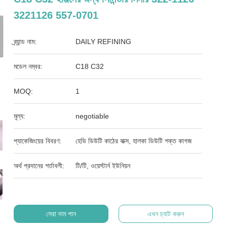
3221126 557-0701
ব্র্যান্ড নাম:
DAILY REFINING
মডেল নম্বর:
C18 C32
MOQ:
1
মূল্য:
negotiable
প্যাকেজিংয়ের বিবরণ:
হেভি ডিউটি ​​কাঠের বাক্স, হালকা ডিউটি ​​শক্ত কাগজ
অর্থ প্রদানের শর্তাবলী:
টি/টি, ওয়েস্টার্ন ইউনিয়ন
সেরা দাম পান
এখন চ্যাট করুন