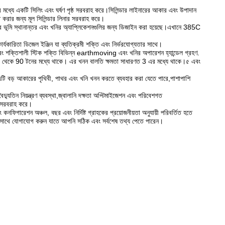
ের মধ্যে একটি সিলিং এবং ঘর্ষণ পৃষ্ঠ সরবরাহ করে।সিলিন্ডার লাইনারের আকার এবং উপাদান
্চিত করার জন্য মূল সিলিন্ডার লিনার সরবরাহ করে।
্বের ভূমি স্থানান্তর এবং খনির অ্যাপ্লিকেশনগুলির জন্য ডিজাইন করা হয়েছে।এখানে 385C
কারিতা ডিজেল ইঞ্জিন যা ব্যতিক্রমী শক্তি এবং নির্ভরযোগ্যতার সাথে।
ং শক্তিশালী স্টিক শক্তি বিভিন্ন earthmoving এবং খনির অপারেশন হ্যান্ডেল গ্রহণ.
থেকে 90 টনের মধ্যে থাকে। এর খনন বালতি ক্ষমতা সাধারণত 3 এর মধ্যে থাকে।৫ এবং
এটি বড় আকারের পৃথিবী, পাথর এবং খনি খনন করতে ব্যবহার করা যেতে পারে,পাশাপাশি
্যুতিন নিয়ন্ত্রণ ব্যবস্থা,জ্বালানি দক্ষতা অপ্টিমাইজেশন এবং পরিবেশগত
েশ সরবরাহ করে।
নফিগারেশন অঞ্চল, বছর এবং নির্দিষ্ট গ্রাহকের প্রয়োজনীয়তা অনুযায়ী পরিবর্তিত হতে
 সাথে যোগাযোগ করুন যাতে আপনি সঠিক এবং সর্বশেষ তথ্য পেতে পারেন।