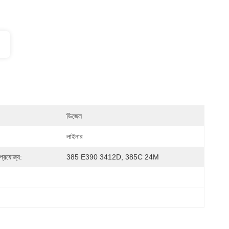
ডিজেল
লাইনার
প্রযোজ্য:
385 E390 3412D, 385C 24M