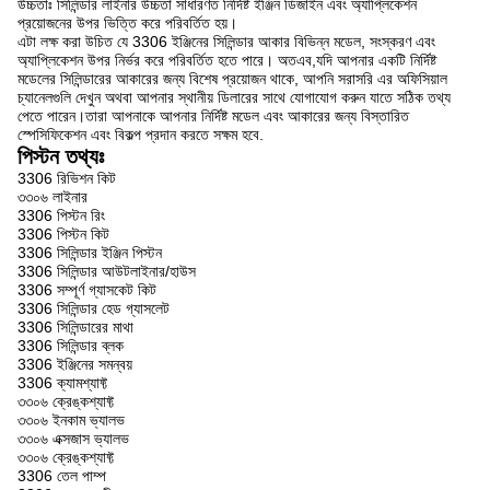
উচ্চতাঃ সিলিন্ডার লাইনার উচ্চতা সাধারণত নির্দিষ্ট ইঞ্জিন ডিজাইন এবং অ্যাপ্লিকেশন
প্রয়োজনের উপর ভিত্তি করে পরিবর্তিত হয়।
এটা লক্ষ করা উচিত যে 3306 ইঞ্জিনের সিলিন্ডার আকার বিভিন্ন মডেল, সংস্করণ এবং
অ্যাপ্লিকেশন উপর নির্ভর করে পরিবর্তিত হতে পারে। অতএব,যদি আপনার একটি নির্দিষ্ট
মডেলের সিলিন্ডারের আকারের জন্য বিশেষ প্রয়োজন থাকে, আপনি সরাসরি এর অফিসিয়াল
চ্যানেলগুলি দেখুন অথবা আপনার স্থানীয় ডিলারের সাথে যোগাযোগ করুন যাতে সঠিক তথ্য
পেতে পারেন।তারা আপনাকে আপনার নির্দিষ্ট মডেল এবং আকারের জন্য বিস্তারিত
স্পেসিফিকেশন এবং বিকল্প প্রদান করতে সক্ষম হবে.
পিস্টন তথ্যঃ
3306 রিভিশন কিট
৩৩০৬ লাইনার
3306 পিস্টন রিং
3306 পিস্টন কিট
3306 সিলিন্ডার ইঞ্জিন পিস্টন
3306 সিলিন্ডার আউটলাইনার/হাউস
3306 সম্পূর্ণ গ্যাসকেট কিট
3306 সিলিন্ডার হেড গ্যাসলেট
3306 সিলিন্ডারের মাথা
3306 সিলিন্ডার ব্লক
3306 ইঞ্জিনের সমন্বয়
3306 ক্যামশ্যাফ্ট
৩৩০৬ ক্রেঙ্কশ্যাফ্ট
৩৩০৬ ইনকাম ভ্যালভ
৩৩০৬ এক্সজাস ভ্যালভ
৩৩০৬ ক্রেঙ্কশ্যাফ্ট
3306 তেল পাম্প