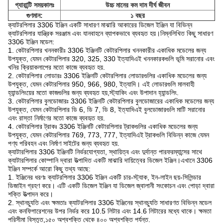
গ্যারান্টি সময়কালঃ
উচ্চ মানের কম দাম দীর্ঘ জীবন
গুণমান:
১ বছর
ক্যাটরপিলার 3306 ইঞ্জিন একটি সাধারণ মাঝারি আকারের ডিজেল ইঞ্জিন যা বিভিন্ন
ক্যাটরপিলার যান্ত্রিক সরঞ্জাম এবং যানবাহনে ব্যাপকভাবে ব্যবহৃত হয়।নিম্নলিখিত কিছু সাধারণ
3306 ইঞ্জিন মডেল:
1. কেটারপিলার খননকারীঃ 3306 ইঞ্জিনটি কেটারপিলার খননকারীর একাধিক মডেলের জন্য
উপযুক্ত, যেমন কেটারপিলার 320, 325, 330 ইত্যাদিএই খননকারকগুলি ভূমি সরানোর এবং
খনির ক্রিয়াকলাপের মতো কাজে ব্যবহৃত হয়.
2. কেটারপিলার লোডারঃ 3306 ইঞ্জিনটি কেটারপিলার লোডারগুলির একাধিক মডেলের জন্য
উপযুক্ত, যেমন কেটারপিলার 950, 966, 980, ইত্যাদি। এই লোডারগুলি মালবাহী
হ্যান্ডলিংয়ের মতো কাজগুলির জন্য ব্যবহৃত হয়,স্ট্যাকিং এবং উপাদান হ্যান্ডলিং.
3. কেটারপিলার বুলডোজারঃ 3306 ইঞ্জিনটি কেটারপিলার বুলডোজারের একাধিক মডেলের জন্য
উপযুক্ত, যেমন কেটারপিলার ডি 6, ডি 7, ডি 8, ইত্যাদিএই বুলডোজারগুলি মাটি সরানোর
এবং রাস্তা নির্মাণের মতো কাজে ব্যবহৃত হয়.
4. কেটারপিলার ট্রাকঃ 3306 ইঞ্জিনটি কেটারপিলার ট্রাকগুলির একাধিক মডেলের জন্য
উপযুক্ত, যেমন কেটারপিলার 769, 773, 777, ইত্যাদিএই ট্রাকগুলি বিভিন্ন কাজে যেমন
পণ্য পরিবহন এবং নির্মাণ সাইটের জন্য ব্যবহৃত হয়.
ক্যাটারপিলার 3306 ইঞ্জিনটি নির্ভরযোগ্যতা, স্থায়িত্ব এবং দুর্দান্ত পারফরম্যান্সের সাথে
ক্যাটারপিলার কোম্পানি দ্বারা উত্পাদিত একটি মাঝারি দায়িত্বের ডিজেল ইঞ্জিন।এখানে 3306
ইঞ্জিন সম্পর্কে আরো কিছু তথ্য আছে:
1. ইঞ্জিনের ধরণঃ ক্যাটরপিলার 3306 ইঞ্জিন একটি চার-স্ট্যাক, ইন-লাইন ছয়-সিলিন্ডার
ডিজাইন গ্রহণ করে। এটি একটি ডিজেল ইঞ্জিন যা ডিজেল জ্বালানী সংকোচন এবং পোড়া দ্বারা
শক্তি উত্পাদন করে।
2. স্থানচ্যুতি এবং ক্ষমতাঃ ক্যাটরপিলার 3306 ইঞ্জিনের স্থানচ্যুতি সাধারণত বিভিন্ন মডেল
এবং কনফিগারেশনের উপর নির্ভর করে 10.5 লিটার এবং 14.6 লিটারের মধ্যে থাকে। ক্ষমতা
পরিসীমা বিস্তৃত,১৫০ অশ্বশক্তি থেকে ৪০০ অশ্বশক্তি পর্যন্ত.