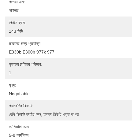
পণ্যের নাম:
লাইনার
পিস্টন ব্যাস:
143 মিমি
মডেলের জন্য প্রযোজ্য:
E330b E300b 977k 977l
ন্যূনতম চাহিদার পরিমাণ:
1
মূল্য:
Negotiable
প্যাকেজিং বিবরণ:
হেভি ডিউটি ​​কাঠের বাক্স, হালকা ডিউটি ​​শক্ত কাগজ
ডেলিভারি সময়:
5-8 কার্যদিবস