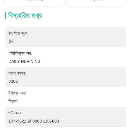
বিস্তারিত তথ্য
উৎপত্তি স্থল:
চীন
পরিচিতিমুলক নাম:
DAILY REFINING
মডেল নম্বার:
3306
ইঞ্জিনের ধরন:
ডিজেল
পার্ট নম্বর:
197-9322 2P8889 1105800