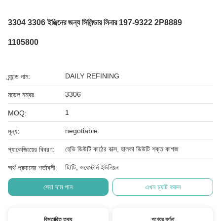
3304 3306 ইঞ্জিনের জন্য সিলিন্ডার লিনার 197-9322 2P8889
1105800
DAILY REFINING
ব্র্যান্ড নাম:
3306
মডেল নম্বর:
1
MOQ:
negotiable
মূল্য:
হেভি ডিউটি ​​কাঠের বাক্স, হালকা ডিউটি ​​শক্ত কাগজ
প্যাকেজিংয়ের বিবরণ:
টি/টি, ওয়েস্টার্ন ইউনিয়ন
অর্থ প্রদানের শর্তাবলী:
সেরা দাম পান
এখন চ্যাট করুন
বিস্তারিত তথ্য
পণ্যের বর্ণনা