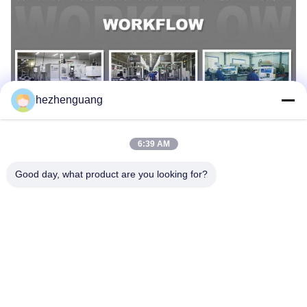
hezhenguang
6:39 AM
Good day, what product are you looking for?
ট্যাগ:
6HK1 ইসুজু পিস্টন
238-2720 নকল পিস্টন
নকল পিস্টন কিট E325D