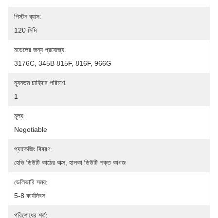
পিস্টন ব্যাস:
120 মিমি
মডেলের জন্য প্রযোজ্য:
3176C, 345B 815F, 816F, 966G
ন্যূনতম চাহিদার পরিমাণ:
1
মূল্য:
Negotiable
প্যাকেজিং বিবরণ:
হেভি ডিউটি ​​কাঠের বাক্স, হালকা ডিউটি ​​শক্ত কাগজ
ডেলিভারি সময়:
5-8 কার্যদিবস
পরিশোধের শর্ত: