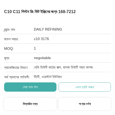
C10 C11 পিস্টন রিং কিট ইঞ্জিনের জন্য 168-7212
DAILY REFINING
ব্র্যান্ড নাম:
c10 3176
মডেল নম্বর:
1
MOQ:
negotiable
মূল্য:
হেভি ডিউটি ​​কাঠের বাক্স, হালকা ডিউটি ​​শক্ত কাগজ
প্যাকেজিংয়ের বিবরণ:
টি/টি, ওয়েস্টার্ন ইউনিয়ন
অর্থ প্রদানের শর্তাবলী:
সেরা দাম পান
এখন চ্যাট করুন
বিস্তারিত তথ্য
পণ্যের বর্ণনা