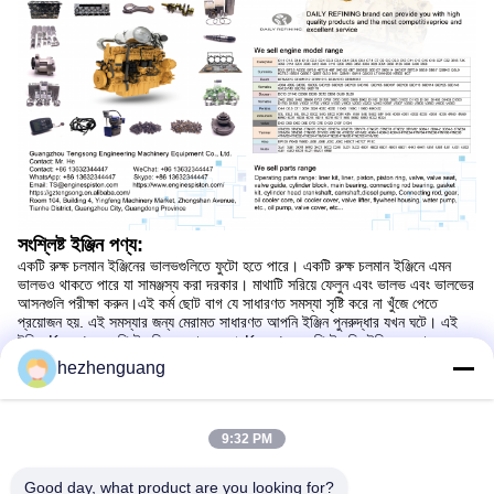
সংশ্লিষ্ট ইঞ্জিন পণ্য:
একটি রুক্ষ চলমান ইঞ্জিনের ভালভগুলিতে ফুটো হতে পারে। একটি রুক্ষ চলমান ইঞ্জিনে এমন
ভালভও থাকতে পারে যা সামঞ্জস্য করা দরকার। মাথাটি সরিয়ে ফেলুন এবং ভালভ এবং ভালভের
আসনগুলি পরীক্ষা করুন।এই কর্ম ছোট বাগ যে সাধারণত সমস্যা সৃষ্টি করে না খুঁজে পেতে
প্রয়োজন হয়. এই সমস্যার জন্য মেরামত সাধারণত আপনি ইঞ্জিন পুনরুদ্ধার যখন ঘটে। এই
ইঞ্জিন Keystone পিস্টন রিং ব্যবহার করে। Keystone পিস্টন রিং ইঞ্জিন সংকোচন
স্ট্রোক সময় প্রসারিত করার জন্য ডিজাইন করা হয়।কীস্টোন পিস্টন রিং সম্পূর্ণরূপে ইঞ্জিন
hezhenguang
cranking রেট এ প্রসারিত করা হবে না. এটি অনিয়মিত সিলিন্ডার সংকোচন পাঠের কারণ হতে
পারে। অতএব, কীস্টোন পিস্টন রিং ব্যবহার করে ইঞ্জিনগুলিতে সংকোচন পরীক্ষা করার পরামর্শ
দেওয়া হয় না।
9:32 PM
Good day, what product are you looking for?