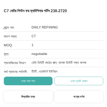
C7 মোটর পিস্টন ফর ক্যাটপিলার পার্টস 238-2720
DAILY REFINING
ব্র্যান্ড নাম:
C7
মডেল নম্বর:
1
MOQ:
negotiable
মূল্য:
হেভি ডিউটি ​​কাঠের বাক্স, হালকা ডিউটি ​​শক্ত কাগজ
প্যাকেজিংয়ের বিবরণ:
টি/টি, ওয়েস্টার্ন ইউনিয়ন
অর্থ প্রদানের শর্তাবলী:
সেরা দাম পান
এখন চ্যাট করুন
বিস্তারিত তথ্য
পণ্যের বর্ণনা