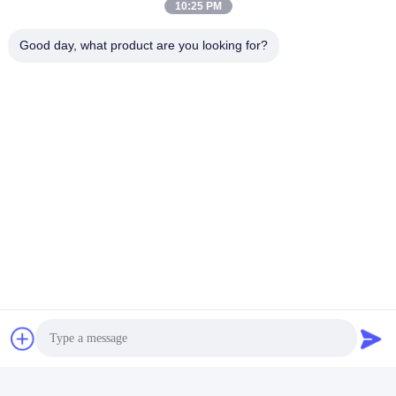
10:25 PM
Good day, what product are you looking for?
ট্যাগ:
6HK1 ইসুজু পিস্টন
238-2720 নকল পিস্টন
নকল পিস্টন কিট E325D
দ্রুত যোগাযোগ
ঠিকানা
ঠিকানা: ইংফেং মেশিনারি মার্কেট, নং 1192, ঝোংশান অ্যাভিনিউ, তিয়ানহে জেলা,
গুয়াংজু, চীন
টেলিফোন
86--13632344447