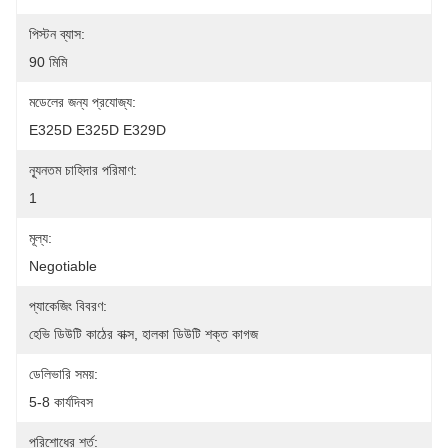
পিস্টন ব্যাস:
90 মিমি
মডেলের জন্য প্রযোজ্য:
E325D E325D E329D
ন্যূনতম চাহিদার পরিমাণ:
1
মূল্য:
Negotiable
প্যাকেজিং বিবরণ:
হেভি ডিউটি ​​কাঠের বাক্স, হালকা ডিউটি ​​শক্ত কাগজ
ডেলিভারি সময়:
5-8 কার্যদিবস
পরিশোধের শর্ত: