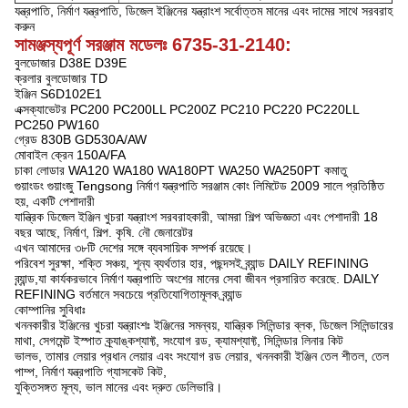
যন্ত্রপাতি, নির্মাণ যন্ত্রপাতি, ডিজেল ইঞ্জিনের যন্ত্রাংশ সর্বোত্তম মানের এবং দামের সাথে সরবরাহ
করুন
সামঞ্জস্যপূর্ণ সরঞ্জাম মডেলঃ 6735-31-2140:
বুলডোজার D38E D39E
ক্রলার বুলডোজার TD
ইঞ্জিন S6D102E1
এক্সক্যাভেটর PC200 PC200LL PC200Z PC210 PC220 PC220LL
PC250 PW160
গ্রেড 830B GD530A/AW
মোবাইল ক্রেন 150A/FA
চাকা লোডার WA120 WA180 WA180PT WA250 WA250PT কমাতু
গুয়াংডং গুয়াংজু Tengsong নির্মাণ যন্ত্রপাতি সরঞ্জাম কোং লিমিটেড 2009 সালে প্রতিষ্ঠিত
হয়, একটি পেশাদারী
যান্ত্রিক ডিজেল ইঞ্জিন খুচরা যন্ত্রাংশ সরবরাহকারী, আমরা শিল্প অভিজ্ঞতা এবং পেশাদারী 18
বছর আছে, নির্মাণ, শিল্প. কৃষি. নৌ জেনারেটর
এখন আমাদের ৩৮টি দেশের সঙ্গে ব্যবসায়িক সম্পর্ক রয়েছে।
পরিবেশ সুরক্ষা, শক্তি সঞ্চয়, শূন্য ব্যর্থতার হার, পছন্দসই ব্র্যান্ড DAILY REFINING
ব্র্যান্ড,যা কার্যকরভাবে নির্মাণ যন্ত্রপাতি অংশের মানের সেবা জীবন প্রসারিত করেছে. DAILY
REFINING বর্তমানে সবচেয়ে প্রতিযোগিতামূলক ব্র্যান্ড
কোম্পানির সুবিধাঃ
খননকারীর ইঞ্জিনের খুচরা যন্ত্রাংশঃ ইঞ্জিনের সমন্বয়, যান্ত্রিক সিলিন্ডার ব্লক, ডিজেল সিলিন্ডারের
মাথা, সেগমেন্ট ইস্পাত ক্র্যাঙ্কশ্যাফ্ট, সংযোগ রড, ক্যামশ্যাফ্ট, সিলিন্ডার লিনার কিট
ভালভ, তামার লেয়ার প্রধান লেয়ার এবং সংযোগ রড লেয়ার, খননকারী ইঞ্জিন তেল শীতল, তেল
পাম্প, নির্মাণ যন্ত্রপাতি গ্যাসকেট কিট,
যুক্তিসঙ্গত মূল্য, ভাল মানের এবং দ্রুত ডেলিভারি।