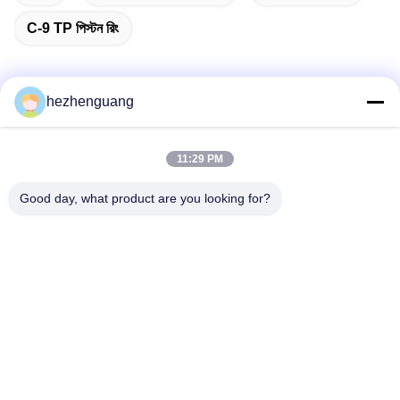
C-9 TP পিস্টন রিং
hezhenguang
দ্রুত যোগাযোগ
11:29 PM
ঠিকানা
Good day, what product are you looking for?
ঠিকানা: ইংফেং মেশিনারি মার্কেট, নং 1192, ঝোংশান অ্যাভিনিউ, তিয়ানহে জেলা,
গুয়াংজু, চীন
টেলিফোন
86--13632344447
ই-মেইল
TS@enginespiston.com