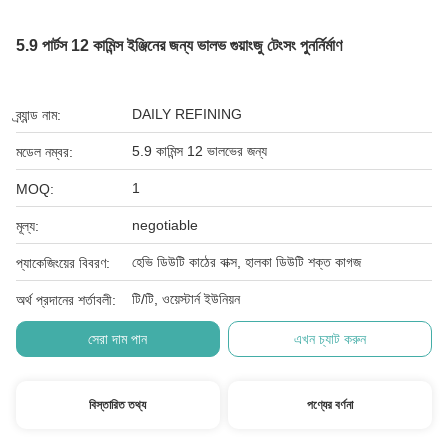
5.9 পার্টস 12 কামিন্স ইঞ্জিনের জন্য ভালভ গুয়াংজু টেংসং পুনর্নির্মাণ
DAILY REFINING
ব্র্যান্ড নাম:
5.9 কামিন্স 12 ভালভের জন্য
মডেল নম্বর:
1
MOQ:
negotiable
মূল্য:
হেভি ডিউটি ​​কাঠের বাক্স, হালকা ডিউটি ​​শক্ত কাগজ
প্যাকেজিংয়ের বিবরণ:
টি/টি, ওয়েস্টার্ন ইউনিয়ন
অর্থ প্রদানের শর্তাবলী:
সেরা দাম পান
এখন চ্যাট করুন
বিস্তারিত তথ্য
পণ্যের বর্ণনা