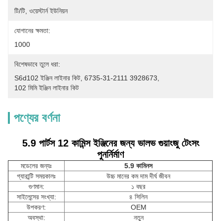
টি/টি, ওয়েস্টার্ন ইউনিয়ন
যোগানের ক্ষমতা:
1000
বিশেষভাবে তুলে ধরা:
S6d102 ইঞ্জিন লাইনার কিট
, 
6735-31-2111 3928673
, 
102 মিমি ইঞ্জিন লাইনার কিট
পণ্যের বর্ণনা
5.9 পার্টস 12 কামিন্স ইঞ্জিনের জন্য ভালভ গুয়াংজু টেংসং
পুনর্নির্মাণ
মডেলের জন্যঃ
5.9 কামিনস
গ্যারান্টি সময়কালঃ
উচ্চ মানের কম দাম দীর্ঘ জীবন
গুণমান:
১ বছর
সাইলেন্সের সংখ্যা:
৪ সিলিন
উপকরণ:
OEM
অবস্থা:
নতুন