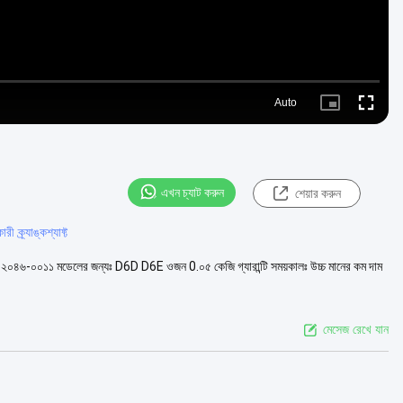
Auto
Picture-
Fullscre
in-
Picture
এখন চ্যাট করুন
শেয়ার করুন
ক্র্যাঙ্কশ্যাফ্ট
রঃ ২০৪৬-০০১১ মডেলের জন্যঃ D6D D6E ওজন 0.০৫ কেজি গ্যারান্টি সময়কালঃ উচ্চ মানের কম দাম
মেসেজ রেখে যান