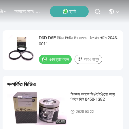
আমাদের সাথে যোগাযোগ
চ্যাট
লী
D6D D6E ইঞ্জিন পিস্টন রিং ভলভো রিপেয়ার পার্টস 2046-
0011
এখন চ্যাট করুন
আরও জানুন
সম্পর্কিত ভিডিও
ডিউটজ ভলভো ডি৬ই ইঞ্জিনের জন্য
পিস্টন কিট 0450-1382
ভলভো ইঞ্জিনের অংশ
2025-03-22
00:08