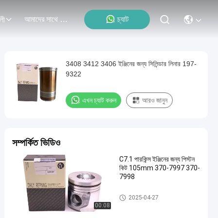
আমাদের সাথে যোগাযোগ
চ্যাট
লী
3408 3412 3406 ইঞ্জিনের জন্য সিলিন্ডার লিনার 197-
9322
এখন চ্যাট করুন
আরও জানুন
সম্পর্কিত ভিডিও
C7.1 পারকিন্স ইঞ্জিনের জন্য পিস্টন
কিট 105mm 370-7997 370-
7998
Caterpillar এর জন্য ইঞ্জিনের অংশ
2025-04-27
00:08